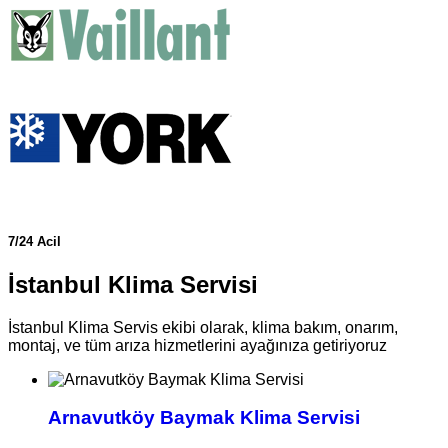
7/24 Acil
İstanbul Klima Servisi
İstanbul Klima Servis ekibi olarak, klima bakım, onarım,
montaj, ve tüm arıza hizmetlerini ayağınıza getiriyoruz
Arnavutköy Baymak Klima Servisi