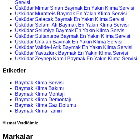
Servisi
Üsküdar Mimar Sinan Baymak En Yakın Klima Servisi
Üsküdar Muratreis Baymak En Yakın Klima Servisi
Üsküdar Salacak Baymak En Yakın Klima Servisi
Üsküdar Selami Ali Baymak En Yakın Klima Servisi
Üsküdar Selimiye Baymak En Yakın Klima Servisi
Üsküdar Sultantepe Baymak En Yakın Klima Servisi
Üsküdar Ünalan Baymak En Yakın Klima Servisi
Üsküdar Valide-İ Atik Baymak En Yakın Klima Servisi
Üsküdar Yavuztürk Baymak En Yakın Klima Servisi
Üsküdar Zeynep Kamil Baymak En Yakın Klima Servisi
Etiketler
Baymak Klima Servisi
Baymak Klima Bakımı
Baymak Klima Montajı
Baymak Klima Demontajı
Baymak Klima Gaz Dolumu
Baymak Klima Tamiri
Hizmet Verdiğimiz
Markalar