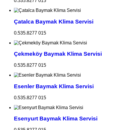
0.535.8277 015
Çatalca Baymak Klima Servisi
0.535.8277 015
Çekmeköy Baymak Klima Servisi
0.535.8277 015
Esenler Baymak Klima Servisi
0.535.8277 015
Esenyurt Baymak Klima Servisi
0.535.8277 015