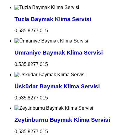
Tuzla Baymak Klima Servisi
0.535.8277 015
Ümraniye Baymak Klima Servisi
0.535.8277 015
Üsküdar Baymak Klima Servisi
0.535.8277 015
Zeytinburnu Baymak Klima Servisi
0.535.8277 015