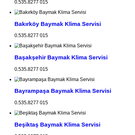
0.535.8277 015
Bakırköy Baymak Klima Servisi
0.535.8277 015
Başakşehir Baymak Klima Servisi
0.535.8277 015
Bayrampaşa Baymak Klima Servisi
0.535.8277 015
Beşiktaş Baymak Klima Servisi