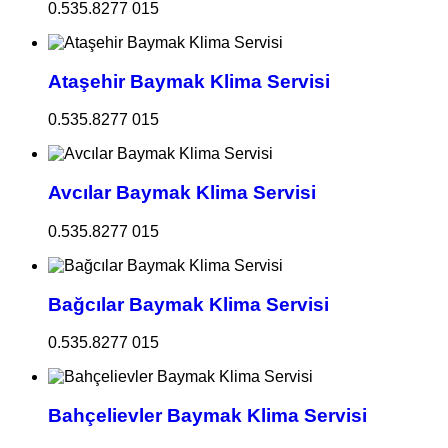
0.535.8277 015
Ataşehir Baymak Klima Servisi
0.535.8277 015
Avcılar Baymak Klima Servisi
0.535.8277 015
Bağcılar Baymak Klima Servisi
0.535.8277 015
Bahçelievler Baymak Klima Servisi