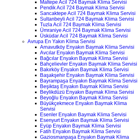
Maltepe Acil 724 Baymak Klima Servisi
Pendik Acil 724 Baymak Klima Servisi
Sancaktepe Acil 724 Baymak Klima Servisi
Sultanbeyli Acil 724 Baymak Klima Servisi
Tuzla Acil 724 Baymak Klima Servisi
Ümraniye Acil 724 Baymak Klima Servisi
Üsküdar Acil 724 Baymak Klima Servisi
Avrupa En Yakın Klima Servisi
Arnavutköy Enyakın Baymak Klima Servisi
Avcılar Enyakın Baymak Klima Servisi
Bağcılar Enyakın Baymak Klima Servisi
Bahçelievler Enyakın Baymak Klima Servisi
Bakırköy Enyakın Baymak Klima Servisi
Başakşehir Enyakın Baymak Klima Servisi
Bayrampaşa Enyakın Baymak Klima Servisi
Beşiktaş Enyakın Baymak Klima Servisi
Beylikdüzü Enyakın Baymak Klima Servisi
Beyoğlu Enyakın Baymak Klima Servisi
Büyükçekmece Enyakın Baymak Klima
Servisi
Esenler Enyakın Baymak Klima Servisi
Esenyurt Enyakın Baymak Klima Servisi
Eyüp Enyakın Baymak Klima Servisi
Fatih Enyakın Baymak Klima Servisi
Gaziosmanpaşa Enyakın Baymak Klima