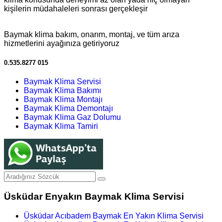
kişilerin müdahaleleri sonrası gerçekleşir
Baymak klima bakım, onarım, montaj, ve tüm arıza
hizmetlerini ayağınıza getiriyoruz
0.535.8277 015
Baymak Klima Servisi
Baymak Klima Bakımı
Baymak Klima Montajı
Baymak Klima Demontajı
Baymak Klima Gaz Dolumu
Baymak Klima Tamiri
Üsküdar Enyakın Baymak Klima Servisi
Üsküdar Acıbadem Baymak En Yakın Klima Servisi