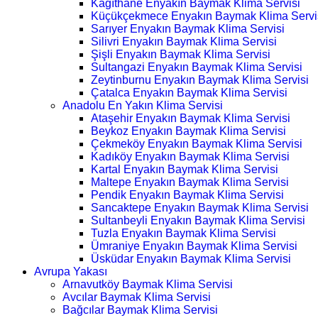
Kağıthane Enyakın Baymak Klima Servisi
Küçükçekmece Enyakın Baymak Klima Servi
Sarıyer Enyakın Baymak Klima Servisi
Silivri Enyakın Baymak Klima Servisi
Şişli Enyakın Baymak Klima Servisi
Sultangazi Enyakın Baymak Klima Servisi
Zeytinburnu Enyakın Baymak Klima Servisi
Çatalca Enyakın Baymak Klima Servisi
Anadolu En Yakın Klima Servisi
Ataşehir Enyakın Baymak Klima Servisi
Beykoz Enyakın Baymak Klima Servisi
Çekmeköy Enyakın Baymak Klima Servisi
Kadıköy Enyakın Baymak Klima Servisi
Kartal Enyakın Baymak Klima Servisi
Maltepe Enyakın Baymak Klima Servisi
Pendik Enyakın Baymak Klima Servisi
Sancaktepe Enyakın Baymak Klima Servisi
Sultanbeyli Enyakın Baymak Klima Servisi
Tuzla Enyakın Baymak Klima Servisi
Ümraniye Enyakın Baymak Klima Servisi
Üsküdar Enyakın Baymak Klima Servisi
Avrupa Yakası
Arnavutköy Baymak Klima Servisi
Avcılar Baymak Klima Servisi
Bağcılar Baymak Klima Servisi