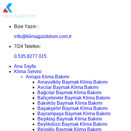
Bize Yazın :
info@klimagazdolum.com.tr
7/24 Telefon:
0.535.8277 015
Ana Sayfa
Klima Servisi
Avrupa Klima Bakımı
Arnavutköy Baymak Klima Bakımı
Avcılar Baymak Klima Bakımı
Bağcılar Baymak Klima Bakımı
Bahçelievler Baymak Klima Bakımı
Bakırköy Baymak Klima Bakımı
Başakşehir Baymak Klima Bakımı
Bayrampaşa Baymak Klima Bakımı
Beşiktaş Baymak Klima Bakımı
Beylikdüzü Baymak Klima Bakımı
Beyoğlu Baymak Klima Bakımı