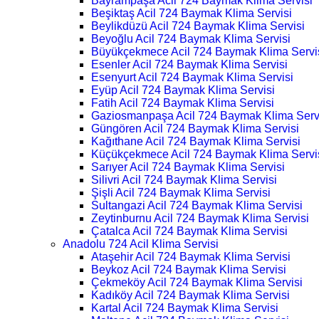
Bayrampaşa Acil 724 Baymak Klima Servisi
Beşiktaş Acil 724 Baymak Klima Servisi
Beylikdüzü Acil 724 Baymak Klima Servisi
Beyoğlu Acil 724 Baymak Klima Servisi
Büyükçekmece Acil 724 Baymak Klima Servi
Esenler Acil 724 Baymak Klima Servisi
Esenyurt Acil 724 Baymak Klima Servisi
Eyüp Acil 724 Baymak Klima Servisi
Fatih Acil 724 Baymak Klima Servisi
Gaziosmanpaşa Acil 724 Baymak Klima Serv
Güngören Acil 724 Baymak Klima Servisi
Kağıthane Acil 724 Baymak Klima Servisi
Küçükçekmece Acil 724 Baymak Klima Servi
Sarıyer Acil 724 Baymak Klima Servisi
Silivri Acil 724 Baymak Klima Servisi
Şişli Acil 724 Baymak Klima Servisi
Sultangazi Acil 724 Baymak Klima Servisi
Zeytinburnu Acil 724 Baymak Klima Servisi
Çatalca Acil 724 Baymak Klima Servisi
Anadolu 724 Acil Klima Servisi
Ataşehir Acil 724 Baymak Klima Servisi
Beykoz Acil 724 Baymak Klima Servisi
Çekmeköy Acil 724 Baymak Klima Servisi
Kadıköy Acil 724 Baymak Klima Servisi
Kartal Acil 724 Baymak Klima Servisi