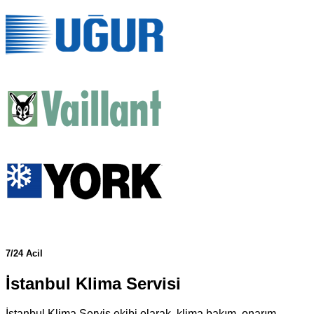
7/24 Acil
İstanbul Klima Servisi
İstanbul Klima Servis ekibi olarak, klima bakım, onarım,