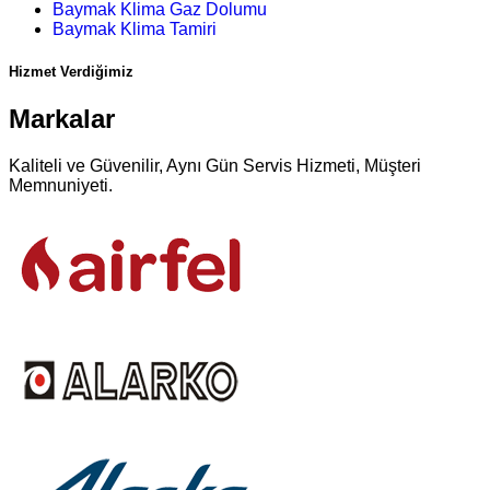
Baymak Klima Gaz Dolumu
Baymak Klima Tamiri
Hizmet Verdiğimiz
Markalar
Kaliteli ve Güvenilir, Aynı Gün Servis Hizmeti, Müşteri
Memnuniyeti.