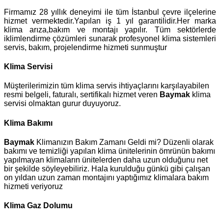
Firmamız 28 yıllık deneyimi ile tüm İstanbul çevre ilçelerine
hizmet vermektedir.Yapılan iş 1 yıl garantilidir.Her marka
klima arıza,bakım ve montajı yapılır. Tüm sektörlerde
iklimlendirme çözümleri sunarak profesyonel klima sistemleri
servis, bakım, projelendirme hizmeti sunmuştur
Klima Servisi
Müşterilerimizin tüm klima servis ihtiyaçlarını karşılayabilen
resmi belgeli, faturalı, sertifikalı hizmet veren
Baymak
klima
servisi olmaktan gurur duyuyoruz.
Klima Bakımı
Baymak
Klimanızın Bakım Zamanı Geldi mi? Düzenli olarak
bakımı ve temizliği yapılan klima ünitelerinin ömrünün bakımı
yapılmayan klimaların ünitelerden daha uzun olduğunu net
bir şekilde söyleyebiliriz. Hala kurulduğu günkü gibi çalışan
on yıldan uzun zaman montajını yaptığımız klimalara bakım
hizmeti veriyoruz
Klima Gaz Dolumu