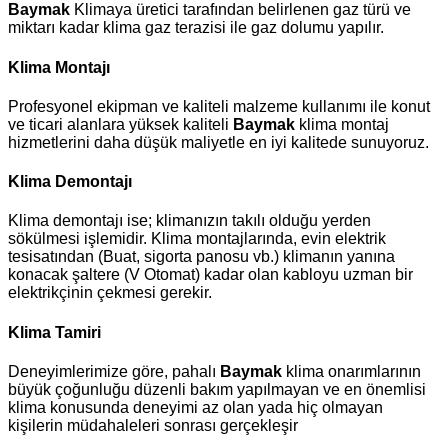
Baymak
Klimaya üretici tarafından belirlenen gaz türü ve
miktarı kadar klima gaz terazisi ile gaz dolumu yapılır.
Klima Montajı
Profesyonel ekipman ve kaliteli malzeme kullanımı ile konut
ve ticari alanlara yüksek kaliteli
Baymak
klima montaj
hizmetlerini daha düşük maliyetle en iyi kalitede sunuyoruz.
Klima Demontajı
Klima demontajı ise; klimanızın takılı olduğu yerden
sökülmesi işlemidir. Klima montajlarında, evin elektrik
tesisatından (Buat, sigorta panosu vb.) klimanın yanına
konacak şaltere (V Otomat) kadar olan kabloyu uzman bir
elektrikçinin çekmesi gerekir.
Klima Tamiri
Deneyimlerimize göre, pahalı
Baymak
klima onarımlarının
büyük çoğunluğu düzenli bakım yapılmayan ve en önemlisi
klima konusunda deneyimi az olan yada hiç olmayan
kişilerin müdahaleleri sonrası gerçekleşir