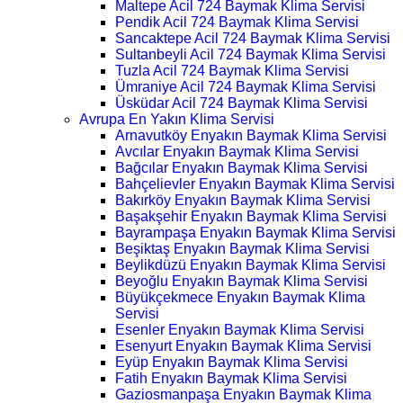
Maltepe Acil 724 Baymak Klima Servisi
Pendik Acil 724 Baymak Klima Servisi
Sancaktepe Acil 724 Baymak Klima Servisi
Sultanbeyli Acil 724 Baymak Klima Servisi
Tuzla Acil 724 Baymak Klima Servisi
Ümraniye Acil 724 Baymak Klima Servisi
Üsküdar Acil 724 Baymak Klima Servisi
Avrupa En Yakın Klima Servisi
Arnavutköy Enyakın Baymak Klima Servisi
Avcılar Enyakın Baymak Klima Servisi
Bağcılar Enyakın Baymak Klima Servisi
Bahçelievler Enyakın Baymak Klima Servisi
Bakırköy Enyakın Baymak Klima Servisi
Başakşehir Enyakın Baymak Klima Servisi
Bayrampaşa Enyakın Baymak Klima Servisi
Beşiktaş Enyakın Baymak Klima Servisi
Beylikdüzü Enyakın Baymak Klima Servisi
Beyoğlu Enyakın Baymak Klima Servisi
Büyükçekmece Enyakın Baymak Klima
Servisi
Esenler Enyakın Baymak Klima Servisi
Esenyurt Enyakın Baymak Klima Servisi
Eyüp Enyakın Baymak Klima Servisi
Fatih Enyakın Baymak Klima Servisi
Gaziosmanpaşa Enyakın Baymak Klima