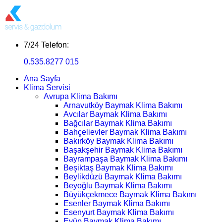
7/24 Telefon:
0.535.8277 015
Ana Sayfa
Klima Servisi
Avrupa Klima Bakımı
Arnavutköy Baymak Klima Bakımı
Avcılar Baymak Klima Bakımı
Bağcılar Baymak Klima Bakımı
Bahçelievler Baymak Klima Bakımı
Bakırköy Baymak Klima Bakımı
Başakşehir Baymak Klima Bakımı
Bayrampaşa Baymak Klima Bakımı
Beşiktaş Baymak Klima Bakımı
Beylikdüzü Baymak Klima Bakımı
Beyoğlu Baymak Klima Bakımı
Büyükçekmece Baymak Klima Bakımı
Esenler Baymak Klima Bakımı
Esenyurt Baymak Klima Bakımı
Eyüp Baymak Klima Bakımı