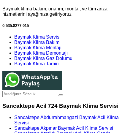
Baymak klima bakım, onarım, montaj, ve tüm arıza
hizmetlerini ayağınıza getiriyoruz
0.535.8277 015
Baymak Klima Servisi
Baymak Klima Bakımı
Baymak Klima Montajı
Baymak Klima Demontajı
Baymak Klima Gaz Dolumu
Baymak Klima Tamiri
Sancaktepe Acil 724 Baymak Klima Servisi
Sancaktepe Abdurrahmangazi Baymak Acil Klima
Servisi
Sancaktepe Akpınar Baymak Acil Klima Servisi