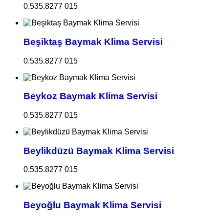
0.535.8277 015
Beşiktaş Baymak Klima Servisi
0.535.8277 015
Beykoz Baymak Klima Servisi
0.535.8277 015
Beylikdüzü Baymak Klima Servisi
0.535.8277 015
Beyoğlu Baymak Klima Servisi