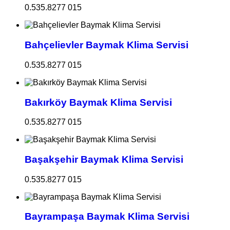
0.535.8277 015
Bahçelievler Baymak Klima Servisi
0.535.8277 015
Bakırköy Baymak Klima Servisi
0.535.8277 015
Başakşehir Baymak Klima Servisi
0.535.8277 015
Bayrampaşa Baymak Klima Servisi