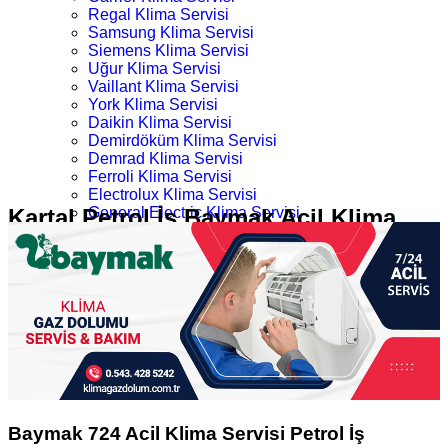
Regal Klima Servisi
Samsung Klima Servisi
Siemens Klima Servisi
Uğur Klima Servisi
Vaillant Klima Servisi
York Klima Servisi
Daikin Klima Servisi
Demirdöküm Klima Servisi
Demrad Klima Servisi
Ferroli Klima Servisi
Electrolux Klima Servisi
Kartal Petrol İş Baymak Acil Klima
General Electric Klima Servisi
LG Klima Servisi
Servisi
Midea Klima Servisi
Mitsubishi Klima Servisi
Profilo Klima Servisi
Ana Sayfa
İletişim
Kartal Acil 724 Baymak Klima Servisi
Kartal Petrol İş Baymak Acil Klima Servisi
Baymak 724 Acil Klima Servisi Petrol İş