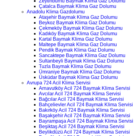
Zeytinburnu Baymak Klima Gaz Dolumu
Çatalca Baymak Klima Gaz Dolumu
Anadolu Klima Gazdolumu
Ataşehir Baymak Klima Gaz Dolumu
Beykoz Baymak Klima Gaz Dolumu
Çekmeköy Baymak Klima Gaz Dolumu
Kadıköy Baymak Klima Gaz Dolumu
Kartal Baymak Klima Gaz Dolumu
Maltepe Baymak Klima Gaz Dolumu
Pendik Baymak Klima Gaz Dolumu
Sancaktepe Baymak Klima Gaz Dolumu
Sultanbeyli Baymak Klima Gaz Dolumu
Tuzla Baymak Klima Gaz Dolumu
Ümraniye Baymak Klima Gaz Dolumu
Üsküdar Baymak Klima Gaz Dolumu
Avrupa 724 Acil Klima Servisi
Arnavutköy Acil 724 Baymak Klima Servisi
Avcılar Acil 724 Baymak Klima Servisi
Bağcılar Acil 724 Baymak Klima Servisi
Bahçelievler Acil 724 Baymak Klima Servisi
Bakırköy Acil 724 Baymak Klima Servisi
Başakşehir Acil 724 Baymak Klima Servisi
Bayrampaşa Acil 724 Baymak Klima Servisi
Beşiktaş Acil 724 Baymak Klima Servisi
Beylikdüzü Acil 724 Baymak Klima Servisi