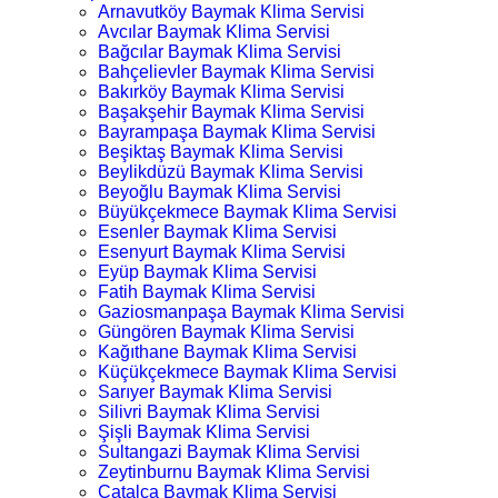
Arnavutköy Baymak Klima Servisi
Avcılar Baymak Klima Servisi
Bağcılar Baymak Klima Servisi
Bahçelievler Baymak Klima Servisi
Bakırköy Baymak Klima Servisi
Başakşehir Baymak Klima Servisi
Bayrampaşa Baymak Klima Servisi
Beşiktaş Baymak Klima Servisi
Beylikdüzü Baymak Klima Servisi
Beyoğlu Baymak Klima Servisi
Büyükçekmece Baymak Klima Servisi
Esenler Baymak Klima Servisi
Esenyurt Baymak Klima Servisi
Eyüp Baymak Klima Servisi
Fatih Baymak Klima Servisi
Gaziosmanpaşa Baymak Klima Servisi
Güngören Baymak Klima Servisi
Kağıthane Baymak Klima Servisi
Küçükçekmece Baymak Klima Servisi
Sarıyer Baymak Klima Servisi
Silivri Baymak Klima Servisi
Şişli Baymak Klima Servisi
Sultangazi Baymak Klima Servisi
Zeytinburnu Baymak Klima Servisi
Çatalca Baymak Klima Servisi