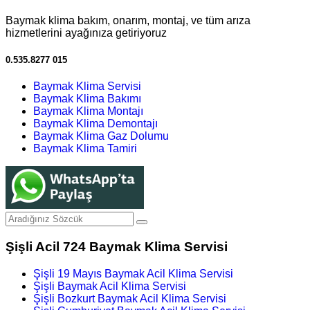
Baymak klima bakım, onarım, montaj, ve tüm arıza
hizmetlerini ayağınıza getiriyoruz
0.535.8277 015
Baymak Klima Servisi
Baymak Klima Bakımı
Baymak Klima Montajı
Baymak Klima Demontajı
Baymak Klima Gaz Dolumu
Baymak Klima Tamiri
Şişli Acil 724 Baymak Klima Servisi
Şişli 19 Mayıs Baymak Acil Klima Servisi
Şişli Baymak Acil Klima Servisi
Şişli Bozkurt Baymak Acil Klima Servisi