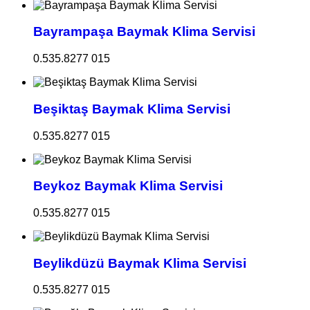
Bayrampaşa Baymak Klima Servisi
0.535.8277 015
Beşiktaş Baymak Klima Servisi
0.535.8277 015
Beykoz Baymak Klima Servisi
0.535.8277 015
Beylikdüzü Baymak Klima Servisi
0.535.8277 015