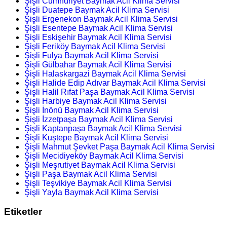
Şişli Cumhuriyet Baymak Acil Klima Servisi
Şişli Duatepe Baymak Acil Klima Servisi
Şişli Ergenekon Baymak Acil Klima Servisi
Şişli Esentepe Baymak Acil Klima Servisi
Şişli Eskişehir Baymak Acil Klima Servisi
Şişli Feriköy Baymak Acil Klima Servisi
Şişli Fulya Baymak Acil Klima Servisi
Şişli Gülbahar Baymak Acil Klima Servisi
Şişli Halaskargazi Baymak Acil Klima Servisi
Şişli Halide Edip Adıvar Baymak Acil Klima Servisi
Şişli Halil Rıfat Paşa Baymak Acil Klima Servisi
Şişli Harbiye Baymak Acil Klima Servisi
Şişli İnönü Baymak Acil Klima Servisi
Şişli İzzetpaşa Baymak Acil Klima Servisi
Şişli Kaptanpaşa Baymak Acil Klima Servisi
Şişli Kuştepe Baymak Acil Klima Servisi
Şişli Mahmut Şevket Paşa Baymak Acil Klima Servisi
Şişli Mecidiyeköy Baymak Acil Klima Servisi
Şişli Meşrutiyet Baymak Acil Klima Servisi
Şişli Paşa Baymak Acil Klima Servisi
Şişli Teşvikiye Baymak Acil Klima Servisi
Şişli Yayla Baymak Acil Klima Servisi
Etiketler