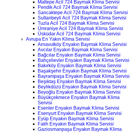
Maltepe Acil 724 Baymak Klima Servisi
Pendik Acil 724 Baymak Klima Servisi
Sancaktepe Acil 724 Baymak Klima Servisi
Sultanbeyli Acil 724 Baymak Klima Servisi
Tuzla Acil 724 Baymak Klima Servisi
Ümraniye Acil 724 Baymak Klima Servisi
Üsküdar Acil 724 Baymak Klima Servisi
Avrupa En Yakın Klima Servisi
Arnavutköy Enyakın Baymak Klima Servisi
Avcılar Enyakın Baymak Klima Servisi
Bağcılar Enyakın Baymak Klima Servisi
Bahçelievler Enyakın Baymak Klima Servisi
Bakırköy Enyakın Baymak Klima Servisi
Başakşehir Enyakın Baymak Klima Servisi
Bayrampaşa Enyakın Baymak Klima Servisi
Beşiktaş Enyakın Baymak Klima Servisi
Beylikdüzü Enyakın Baymak Klima Servisi
Beyoğlu Enyakın Baymak Klima Servisi
Büyükçekmece Enyakın Baymak Klima
Servisi
Esenler Enyakın Baymak Klima Servisi
Esenyurt Enyakın Baymak Klima Servisi
Eyüp Enyakın Baymak Klima Servisi
Fatih Enyakın Baymak Klima Servisi
Gaziosmanpaşa Enyakın Baymak Klima