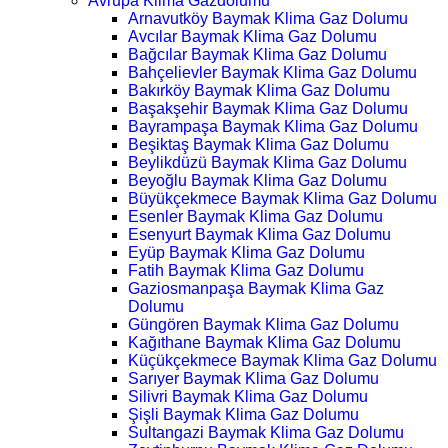
Avrupa Klima Gazdolumu
Arnavutköy Baymak Klima Gaz Dolumu
Avcılar Baymak Klima Gaz Dolumu
Bağcılar Baymak Klima Gaz Dolumu
Bahçelievler Baymak Klima Gaz Dolumu
Bakırköy Baymak Klima Gaz Dolumu
Başakşehir Baymak Klima Gaz Dolumu
Bayrampaşa Baymak Klima Gaz Dolumu
Beşiktaş Baymak Klima Gaz Dolumu
Beylikdüzü Baymak Klima Gaz Dolumu
Beyoğlu Baymak Klima Gaz Dolumu
Büyükçekmece Baymak Klima Gaz Dolumu
Esenler Baymak Klima Gaz Dolumu
Esenyurt Baymak Klima Gaz Dolumu
Eyüp Baymak Klima Gaz Dolumu
Fatih Baymak Klima Gaz Dolumu
Gaziosmanpaşa Baymak Klima Gaz
Dolumu
Güngören Baymak Klima Gaz Dolumu
Kağıthane Baymak Klima Gaz Dolumu
Küçükçekmece Baymak Klima Gaz Dolumu
Sarıyer Baymak Klima Gaz Dolumu
Silivri Baymak Klima Gaz Dolumu
Şişli Baymak Klima Gaz Dolumu
Sultangazi Baymak Klima Gaz Dolumu