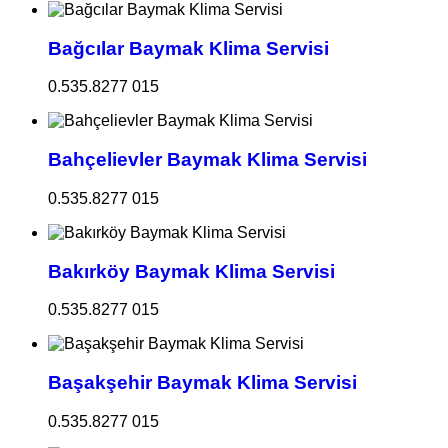
Bağcılar Baymak Klima Servisi
0.535.8277 015
Bahçelievler Baymak Klima Servisi
0.535.8277 015
Bakırköy Baymak Klima Servisi
0.535.8277 015
Başakşehir Baymak Klima Servisi
0.535.8277 015