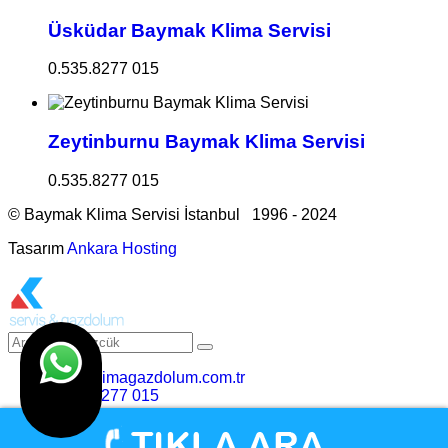
Üsküdar Baymak Klima Servisi
0.535.8277 015
Zeytinburnu Baymak Klima Servisi
0.535.8277 015
© Baymak Klima Servisi İstanbul 1996 - 2024
Tasarım
Ankara Hosting
info@klimagazdolum.com.tr
0.535.8277 015
siteiçi arama