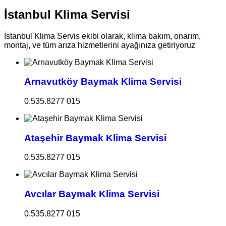
İstanbul Klima Servisi
İstanbul Klima Servis ekibi olarak, klima bakım, onarım,
montaj, ve tüm arıza hizmetlerini ayağınıza getiriyoruz
Arnavutköy Baymak Klima Servisi
0.535.8277 015
Ataşehir Baymak Klima Servisi
0.535.8277 015
Avcılar Baymak Klima Servisi
0.535.8277 015