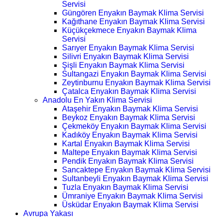
Servisi
Güngören Enyakın Baymak Klima Servisi
Kağıthane Enyakın Baymak Klima Servisi
Küçükçekmece Enyakın Baymak Klima
Servisi
Sarıyer Enyakın Baymak Klima Servisi
Silivri Enyakın Baymak Klima Servisi
Şişli Enyakın Baymak Klima Servisi
Sultangazi Enyakın Baymak Klima Servisi
Zeytinburnu Enyakın Baymak Klima Servisi
Çatalca Enyakın Baymak Klima Servisi
Anadolu En Yakın Klima Servisi
Ataşehir Enyakın Baymak Klima Servisi
Beykoz Enyakın Baymak Klima Servisi
Çekmeköy Enyakın Baymak Klima Servisi
Kadıköy Enyakın Baymak Klima Servisi
Kartal Enyakın Baymak Klima Servisi
Maltepe Enyakın Baymak Klima Servisi
Pendik Enyakın Baymak Klima Servisi
Sancaktepe Enyakın Baymak Klima Servisi
Sultanbeyli Enyakın Baymak Klima Servisi
Tuzla Enyakın Baymak Klima Servisi
Ümraniye Enyakın Baymak Klima Servisi
Üsküdar Enyakın Baymak Klima Servisi
Avrupa Yakası