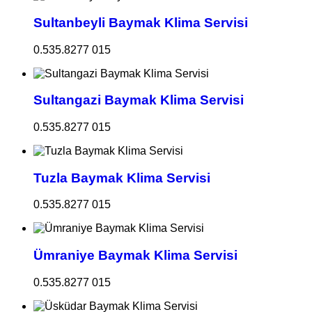
Sultanbeyli Baymak Klima Servisi
0.535.8277 015
Sultangazi Baymak Klima Servisi
0.535.8277 015
Tuzla Baymak Klima Servisi
0.535.8277 015
Ümraniye Baymak Klima Servisi
0.535.8277 015