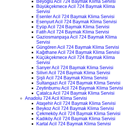
Beyoğlu Acil 724 Baymak Klima Servisi
Büyükçekmece Acil 724 Baymak Klima
Servisi
Esenler Acil 724 Baymak Klima Servisi
Esenyurt Acil 724 Baymak Klima Servisi
Eyüp Acil 724 Baymak Klima Servisi
Fatih Acil 724 Baymak Klima Servisi
Gaziosmanpaşa Acil 724 Baymak Klima
Servisi
Güngören Acil 724 Baymak Klima Servisi
Kağıthane Acil 724 Baymak Klima Servisi
Küçükçekmece Acil 724 Baymak Klima
Servisi
Sarıyer Acil 724 Baymak Klima Servisi
Silivri Acil 724 Baymak Klima Servisi
Şişli Acil 724 Baymak Klima Servisi
Sultangazi Acil 724 Baymak Klima Servisi
Zeytinburnu Acil 724 Baymak Klima Servisi
Çatalca Acil 724 Baymak Klima Servisi
Anadolu 724 Acil Klima Servisi
Ataşehir Acil 724 Baymak Klima Servisi
Beykoz Acil 724 Baymak Klima Servisi
Çekmeköy Acil 724 Baymak Klima Servisi
Kadıköy Acil 724 Baymak Klima Servisi
Kartal Acil 724 Baymak Klima Servisi