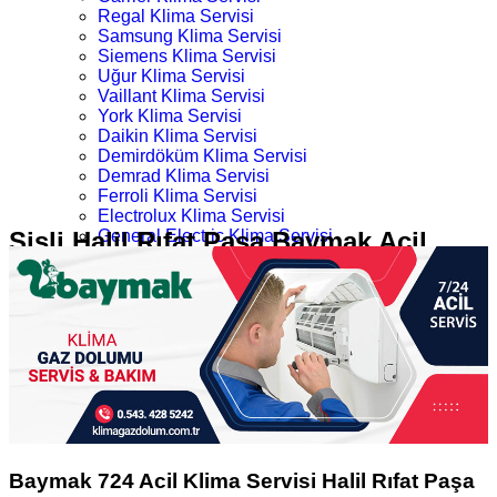
Regal Klima Servisi
Samsung Klima Servisi
Siemens Klima Servisi
Uğur Klima Servisi
Vaillant Klima Servisi
York Klima Servisi
Daikin Klima Servisi
Demirdöküm Klima Servisi
Demrad Klima Servisi
Ferroli Klima Servisi
Electrolux Klima Servisi
Şişli Halil Rıfat Paşa Baymak Acil
General Electric Klima Servisi
LG Klima Servisi
Klima Servisi
Midea Klima Servisi
Mitsubishi Klima Servisi
Profilo Klima Servisi
Ana Sayfa
İletişim
Şişli Acil 724 Baymak Klima Servisi
Şişli Halil Rıfat Paşa Baymak Acil Klima Servisi
Baymak 724 Acil Klima Servisi Halil Rıfat Paşa