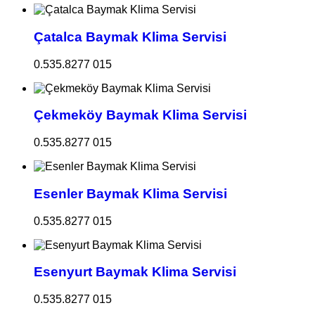
Çatalca Baymak Klima Servisi
0.535.8277 015
Çekmeköy Baymak Klima Servisi
0.535.8277 015
Esenler Baymak Klima Servisi
0.535.8277 015
Esenyurt Baymak Klima Servisi
0.535.8277 015