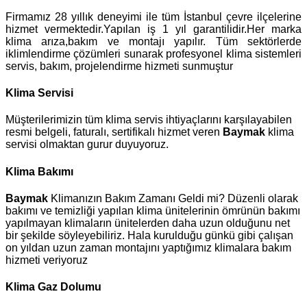
Firmamız 28 yıllık deneyimi ile tüm İstanbul çevre ilçelerine
hizmet vermektedir.Yapılan iş 1 yıl garantilidir.Her marka
klima arıza,bakım ve montajı yapılır. Tüm sektörlerde
iklimlendirme çözümleri sunarak profesyonel klima sistemleri
servis, bakım, projelendirme hizmeti sunmuştur
Klima Servisi
Müşterilerimizin tüm klima servis ihtiyaçlarını karşılayabilen
resmi belgeli, faturalı, sertifikalı hizmet veren
Baymak
klima
servisi olmaktan gurur duyuyoruz.
Klima Bakımı
Baymak
Klimanızın Bakım Zamanı Geldi mi? Düzenli olarak
bakımı ve temizliği yapılan klima ünitelerinin ömrünün bakımı
yapılmayan klimaların ünitelerden daha uzun olduğunu net
bir şekilde söyleyebiliriz. Hala kurulduğu günkü gibi çalışan
on yıldan uzun zaman montajını yaptığımız klimalara bakım
hizmeti veriyoruz
Klima Gaz Dolumu