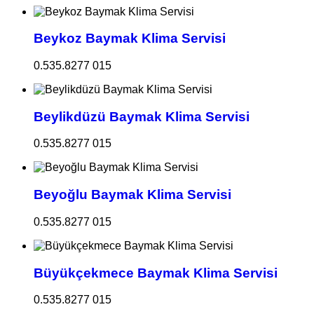
Beykoz Baymak Klima Servisi
0.535.8277 015
Beylikdüzü Baymak Klima Servisi
0.535.8277 015
Beyoğlu Baymak Klima Servisi
0.535.8277 015
Büyükçekmece Baymak Klima Servisi
0.535.8277 015