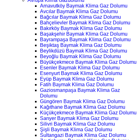
Avrupa Klima Gazdolumu
Arnavutköy Baymak Klima Gaz Dolumu
Avcılar Baymak Klima Gaz Dolumu
Bağcılar Baymak Klima Gaz Dolumu
Bahçelievler Baymak Klima Gaz Dolumu
Bakırköy Baymak Klima Gaz Dolumu
Başakşehir Baymak Klima Gaz Dolumu
Bayrampaşa Baymak Klima Gaz Dolumu
Beşiktaş Baymak Klima Gaz Dolumu
Beylikdüzü Baymak Klima Gaz Dolumu
Beyoğlu Baymak Klima Gaz Dolumu
Büyükçekmece Baymak Klima Gaz Dolumu
Esenler Baymak Klima Gaz Dolumu
Esenyurt Baymak Klima Gaz Dolumu
Eyüp Baymak Klima Gaz Dolumu
Fatih Baymak Klima Gaz Dolumu
Gaziosmanpaşa Baymak Klima Gaz
Dolumu
Güngören Baymak Klima Gaz Dolumu
Kağıthane Baymak Klima Gaz Dolumu
Küçükçekmece Baymak Klima Gaz Dolumu
Sarıyer Baymak Klima Gaz Dolumu
Silivri Baymak Klima Gaz Dolumu
Şişli Baymak Klima Gaz Dolumu
Sultangazi Baymak Klima Gaz Dolumu