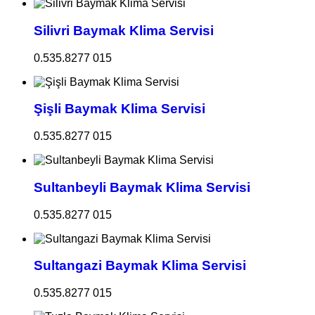
Silivri Baymak Klima Servisi
0.535.8277 015
Şişli Baymak Klima Servisi
0.535.8277 015
Sultanbeyli Baymak Klima Servisi
0.535.8277 015
Sultangazi Baymak Klima Servisi
0.535.8277 015