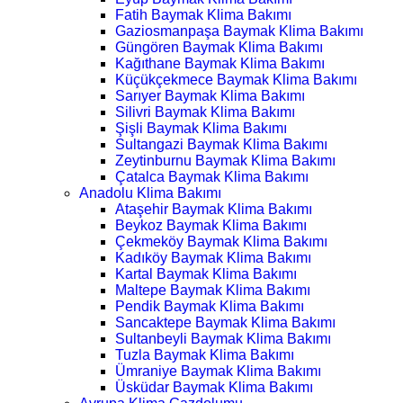
Fatih Baymak Klima Bakımı
Gaziosmanpaşa Baymak Klima Bakımı
Güngören Baymak Klima Bakımı
Kağıthane Baymak Klima Bakımı
Küçükçekmece Baymak Klima Bakımı
Sarıyer Baymak Klima Bakımı
Silivri Baymak Klima Bakımı
Şişli Baymak Klima Bakımı
Sultangazi Baymak Klima Bakımı
Zeytinburnu Baymak Klima Bakımı
Çatalca Baymak Klima Bakımı
Anadolu Klima Bakımı
Ataşehir Baymak Klima Bakımı
Beykoz Baymak Klima Bakımı
Çekmeköy Baymak Klima Bakımı
Kadıköy Baymak Klima Bakımı
Kartal Baymak Klima Bakımı
Maltepe Baymak Klima Bakımı
Pendik Baymak Klima Bakımı
Sancaktepe Baymak Klima Bakımı
Sultanbeyli Baymak Klima Bakımı
Tuzla Baymak Klima Bakımı
Ümraniye Baymak Klima Bakımı
Üsküdar Baymak Klima Bakımı