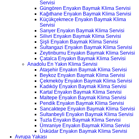
Servisi
Güngören Enyakın Baymak Klima Servisi
Kağıthane Enyakın Baymak Klima Servisi
Küçükçekmece Enyakın Baymak Klima
Servisi
Sarıyer Enyakın Baymak Klima Servisi
Silivri Enyakın Baymak Klima Servisi
Şişli Enyakın Baymak Klima Servisi
Sultangazi Enyakın Baymak Klima Servisi
Zeytinburnu Enyakın Baymak Klima Servisi
Çatalca Enyakın Baymak Klima Servisi
Anadolu En Yakın Klima Servisi
Ataşehir Enyakın Baymak Klima Servisi
Beykoz Enyakın Baymak Klima Servisi
Çekmeköy Enyakın Baymak Klima Servisi
Kadıköy Enyakın Baymak Klima Servisi
Kartal Enyakın Baymak Klima Servisi
Maltepe Enyakın Baymak Klima Servisi
Pendik Enyakın Baymak Klima Servisi
Sancaktepe Enyakın Baymak Klima Servisi
Sultanbeyli Enyakın Baymak Klima Servisi
Tuzla Enyakın Baymak Klima Servisi
Ümraniye Enyakın Baymak Klima Servisi
Üsküdar Enyakın Baymak Klima Servisi
Avrupa Yakası