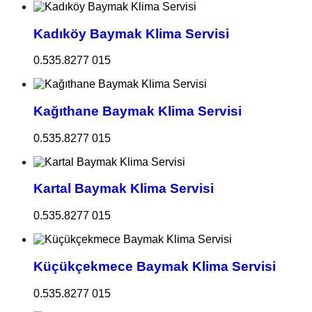
Kadıköy Baymak Klima Servisi
0.535.8277 015
Kağıthane Baymak Klima Servisi
0.535.8277 015
Kartal Baymak Klima Servisi
0.535.8277 015
Küçükçekmece Baymak Klima Servisi
0.535.8277 015