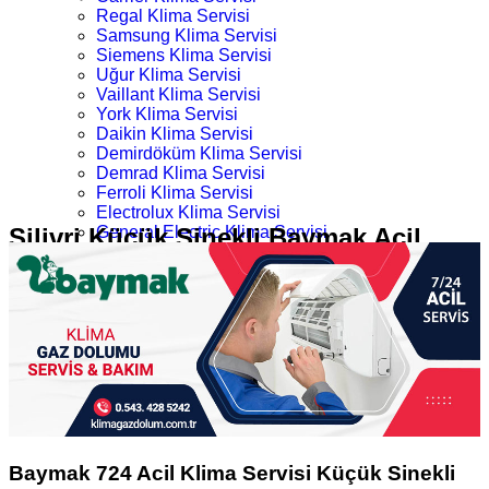
Regal Klima Servisi
Samsung Klima Servisi
Siemens Klima Servisi
Uğur Klima Servisi
Vaillant Klima Servisi
York Klima Servisi
Daikin Klima Servisi
Demirdöküm Klima Servisi
Demrad Klima Servisi
Ferroli Klima Servisi
Electrolux Klima Servisi
Silivri Küçük Sinekli Baymak Acil
General Electric Klima Servisi
LG Klima Servisi
Klima Servisi
Midea Klima Servisi
Mitsubishi Klima Servisi
Profilo Klima Servisi
Ana Sayfa
İletişim
Silivri Acil 724 Baymak Klima Servisi
Silivri Küçük Sinekli Baymak Acil Klima Servisi
Baymak 724 Acil Klima Servisi Küçük Sinekli