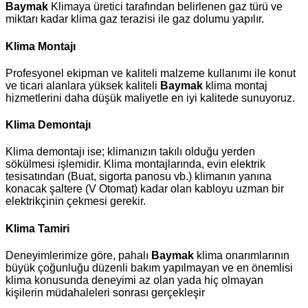
Baymak
Klimaya üretici tarafından belirlenen gaz türü ve
miktarı kadar klima gaz terazisi ile gaz dolumu yapılır.
Klima Montajı
Profesyonel ekipman ve kaliteli malzeme kullanımı ile konut
ve ticari alanlara yüksek kaliteli
Baymak
klima montaj
hizmetlerini daha düşük maliyetle en iyi kalitede sunuyoruz.
Klima Demontajı
Klima demontajı ise; klimanızın takılı olduğu yerden
sökülmesi işlemidir. Klima montajlarında, evin elektrik
tesisatından (Buat, sigorta panosu vb.) klimanın yanına
konacak şaltere (V Otomat) kadar olan kabloyu uzman bir
elektrikçinin çekmesi gerekir.
Klima Tamiri
Deneyimlerimize göre, pahalı
Baymak
klima onarımlarının
büyük çoğunluğu düzenli bakım yapılmayan ve en önemlisi
klima konusunda deneyimi az olan yada hiç olmayan
kişilerin müdahaleleri sonrası gerçekleşir