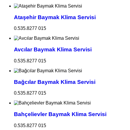
Ataşehir Baymak Klima Servisi
0.535.8277 015
Avcılar Baymak Klima Servisi
0.535.8277 015
Bağcılar Baymak Klima Servisi
0.535.8277 015
Bahçelievler Baymak Klima Servisi
0.535.8277 015