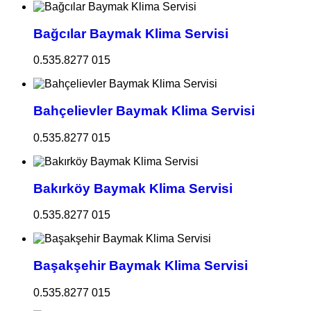
Bağcılar Baymak Klima Servisi
0.535.8277 015
Bahçelievler Baymak Klima Servisi
0.535.8277 015
Bakırköy Baymak Klima Servisi
0.535.8277 015
Başakşehir Baymak Klima Servisi
0.535.8277 015