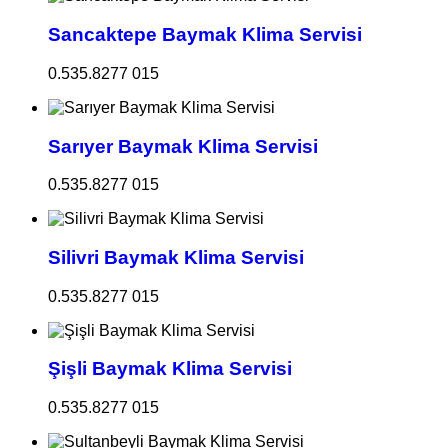
Sancaktepe Baymak Klima Servisi
0.535.8277 015
Sarıyer Baymak Klima Servisi
0.535.8277 015
Silivri Baymak Klima Servisi
0.535.8277 015
Şişli Baymak Klima Servisi
0.535.8277 015