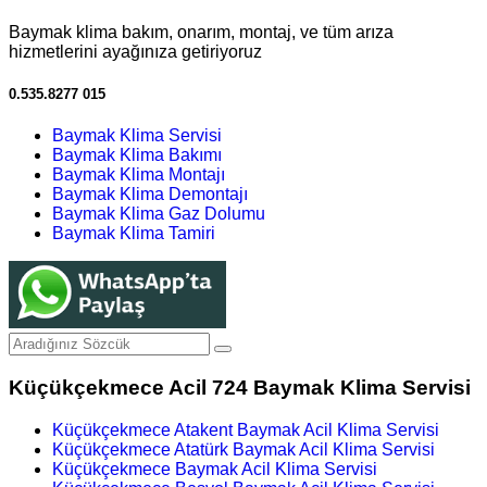
Baymak klima bakım, onarım, montaj, ve tüm arıza
hizmetlerini ayağınıza getiriyoruz
0.535.8277 015
Baymak Klima Servisi
Baymak Klima Bakımı
Baymak Klima Montajı
Baymak Klima Demontajı
Baymak Klima Gaz Dolumu
Baymak Klima Tamiri
Küçükçekmece Acil 724 Baymak Klima Servisi
Küçükçekmece Atakent Baymak Acil Klima Servisi
Küçükçekmece Atatürk Baymak Acil Klima Servisi
Küçükçekmece Baymak Acil Klima Servisi