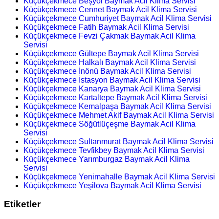
Küçükçekmece Beşyol Baymak Acil Klima Servisi
Küçükçekmece Cennet Baymak Acil Klima Servisi
Küçükçekmece Cumhuriyet Baymak Acil Klima Servisi
Küçükçekmece Fatih Baymak Acil Klima Servisi
Küçükçekmece Fevzi Çakmak Baymak Acil Klima
Servisi
Küçükçekmece Gültepe Baymak Acil Klima Servisi
Küçükçekmece Halkalı Baymak Acil Klima Servisi
Küçükçekmece İnönü Baymak Acil Klima Servisi
Küçükçekmece İstasyon Baymak Acil Klima Servisi
Küçükçekmece Kanarya Baymak Acil Klima Servisi
Küçükçekmece Kartaltepe Baymak Acil Klima Servisi
Küçükçekmece Kemalpaşa Baymak Acil Klima Servisi
Küçükçekmece Mehmet Akif Baymak Acil Klima Servisi
Küçükçekmece Söğütlüçeşme Baymak Acil Klima
Servisi
Küçükçekmece Sultanmurat Baymak Acil Klima Servisi
Küçükçekmece Tevfikbey Baymak Acil Klima Servisi
Küçükçekmece Yarımburgaz Baymak Acil Klima
Servisi
Küçükçekmece Yenimahalle Baymak Acil Klima Servisi
Küçükçekmece Yeşilova Baymak Acil Klima Servisi
Etiketler