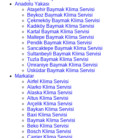
Anadolu Yakası
Ataşehir Baymak Klima Servisi
Beykoz Baymak Klima Servisi
Çekmeköy Baymak Klima Servisi
Kadıköy Baymak Klima Servisi
Kartal Baymak Klima Servisi
Maltepe Baymak Klima Servisi
Pendik Baymak Klima Servisi
Sancaktepe Baymak Klima Servisi
Sultanbeyli Baymak Klima Servisi
Tuzla Baymak Klima Servisi
Ümraniye Baymak Klima Servisi
Üsküdar Baymak Klima Servisi
Markalar
Airfel Klima Servisi
Alarko Klima Servisi
Alaska Klima Servisi
Altus Klima Servisi
Arçelik Klima Servisi
Baykan Klima Servisi
Baxi Klima Servisi
Baymak Klima Servisi
Beko Klima Servisi
Bosch Klima Servisi
Carrier Klima Servisi