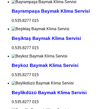
Bayrampaşa Baymak Klima Servisi
0.535.8277 015
Beşiktaş Baymak Klima Servisi
0.535.8277 015
Beykoz Baymak Klima Servisi
0.535.8277 015
Beylikdüzü Baymak Klima Servisi
0.535.8277 015