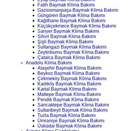
Fatih Baymak Klima Bakımı
Gaziosmanpaşa Baymak Klima Bakımı
Güngören Baymak Klima Bakımı
Kağıthane Baymak Klima Bakımı
Küçükçekmece Baymak Klima Bakımı
Sarıyer Baymak Klima Bakımı
Silivri Baymak Klima Bakımı
Şişli Baymak Klima Bakımı
Sultangazi Baymak Klima Bakımı
Zeytinburnu Baymak Klima Bakımı
Çatalca Baymak Klima Bakımı
Anadolu Klima Bakımı
Ataşehir Baymak Klima Bakımı
Beykoz Baymak Klima Bakımı
Çekmeköy Baymak Klima Bakımı
Kadıköy Baymak Klima Bakımı
Kartal Baymak Klima Bakımı
Maltepe Baymak Klima Bakımı
Pendik Baymak Klima Bakımı
Sancaktepe Baymak Klima Bakımı
Sultanbeyli Baymak Klima Bakımı
Tuzla Baymak Klima Bakımı
Ümraniye Baymak Klima Bakımı
Üsküdar Baymak Klima Bakımı