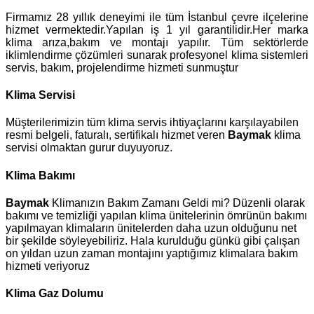
Firmamız 28 yıllık deneyimi ile tüm İstanbul çevre ilçelerine
hizmet vermektedir.Yapılan iş 1 yıl garantilidir.Her marka
klima arıza,bakım ve montajı yapılır. Tüm sektörlerde
iklimlendirme çözümleri sunarak profesyonel klima sistemleri
servis, bakım, projelendirme hizmeti sunmuştur
Klima Servisi
Müşterilerimizin tüm klima servis ihtiyaçlarını karşılayabilen
resmi belgeli, faturalı, sertifikalı hizmet veren
Baymak
klima
servisi olmaktan gurur duyuyoruz.
Klima Bakımı
Baymak
Klimanızın Bakım Zamanı Geldi mi? Düzenli olarak
bakımı ve temizliği yapılan klima ünitelerinin ömrünün bakımı
yapılmayan klimaların ünitelerden daha uzun olduğunu net
bir şekilde söyleyebiliriz. Hala kurulduğu günkü gibi çalışan
on yıldan uzun zaman montajını yaptığımız klimalara bakım
hizmeti veriyoruz
Klima Gaz Dolumu