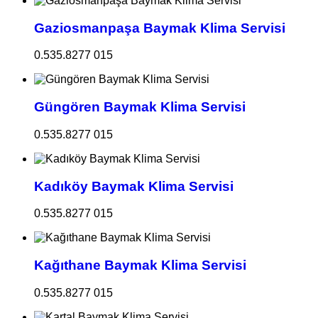
Gaziosmanpaşa Baymak Klima Servisi
0.535.8277 015
Güngören Baymak Klima Servisi
0.535.8277 015
Kadıköy Baymak Klima Servisi
0.535.8277 015
Kağıthane Baymak Klima Servisi
0.535.8277 015