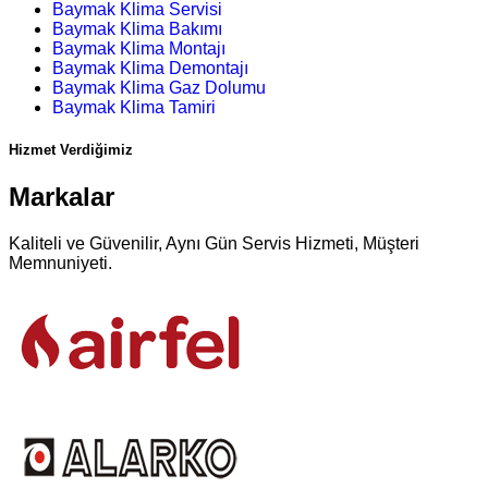
Baymak Klima Servisi
Baymak Klima Bakımı
Baymak Klima Montajı
Baymak Klima Demontajı
Baymak Klima Gaz Dolumu
Baymak Klima Tamiri
Hizmet Verdiğimiz
Markalar
Kaliteli ve Güvenilir, Aynı Gün Servis Hizmeti, Müşteri
Memnuniyeti.