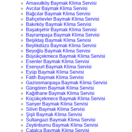
Arnavutköy Baymak Klima Servisi
Avcılar Baymak Klima Servisi
Bağcılar Baymak Klima Servisi
Bahçelievler Baymak Klima Servisi
Bakırköy Baymak Klima Servisi
Başakşehir Baymak Klima Servisi
Bayrampaşa Baymak Klima Servisi
Beşiktaş Baymak Klima Servisi
Beylikdüzü Baymak Klima Servisi
Beyoğlu Baymak Klima Servisi
Büyükçekmece Baymak Klima Servisi
Esenler Baymak Klima Servisi
Esenyurt Baymak Klima Servisi
Eyüp Baymak Klima Servisi
Fatih Baymak Klima Servisi
Gaziosmanpaşa Baymak Klima Servisi
Güngören Baymak Klima Servisi
Kağıthane Baymak Klima Servisi
Küçükçekmece Baymak Klima Servisi
Sarıyer Baymak Klima Servisi
Silivri Baymak Klima Servisi
Şişli Baymak Klima Servisi
Sultangazi Baymak Klima Servisi
Zeytinburnu Baymak Klima Servisi
Çatalca Baymak Klima Servisi