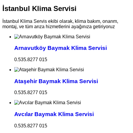
İstanbul Klima Servisi
İstanbul Klima Servis ekibi olarak, klima bakım, onarım,
montaj, ve tüm arıza hizmetlerini ayağınıza getiriyoruz
Arnavutköy Baymak Klima Servisi
0.535.8277 015
Ataşehir Baymak Klima Servisi
0.535.8277 015
Avcılar Baymak Klima Servisi
0.535.8277 015