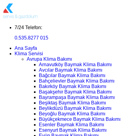
7/24 Telefon:
0.535.8277 015
Ana Sayfa
Klima Servisi
Avrupa Klima Bakımı
Arnavutköy Baymak Klima Bakımı
Avcılar Baymak Klima Bakımı
Bağcılar Baymak Klima Bakımı
Bahçelievler Baymak Klima Bakımı
Bakırköy Baymak Klima Bakımı
Başakşehir Baymak Klima Bakımı
Bayrampaşa Baymak Klima Bakımı
Beşiktaş Baymak Klima Bakımı
Beylikdüzü Baymak Klima Bakımı
Beyoğlu Baymak Klima Bakımı
Büyükçekmece Baymak Klima Bakımı
Esenler Baymak Klima Bakımı
Esenyurt Baymak Klima Bakımı
Eyüp Baymak Klima Bakımı