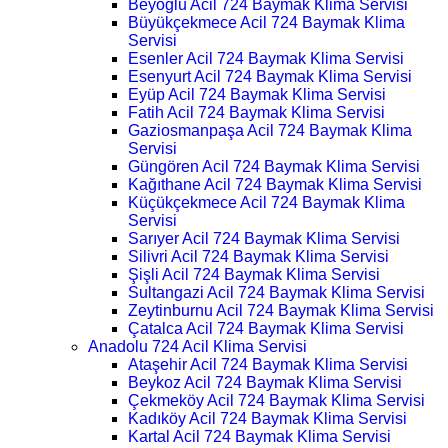
Beyoğlu Acil 724 Baymak Klima Servisi
Büyükçekmece Acil 724 Baymak Klima
Servisi
Esenler Acil 724 Baymak Klima Servisi
Esenyurt Acil 724 Baymak Klima Servisi
Eyüp Acil 724 Baymak Klima Servisi
Fatih Acil 724 Baymak Klima Servisi
Gaziosmanpaşa Acil 724 Baymak Klima
Servisi
Güngören Acil 724 Baymak Klima Servisi
Kağıthane Acil 724 Baymak Klima Servisi
Küçükçekmece Acil 724 Baymak Klima
Servisi
Sarıyer Acil 724 Baymak Klima Servisi
Silivri Acil 724 Baymak Klima Servisi
Şişli Acil 724 Baymak Klima Servisi
Sultangazi Acil 724 Baymak Klima Servisi
Zeytinburnu Acil 724 Baymak Klima Servisi
Çatalca Acil 724 Baymak Klima Servisi
Anadolu 724 Acil Klima Servisi
Ataşehir Acil 724 Baymak Klima Servisi
Beykoz Acil 724 Baymak Klima Servisi
Çekmeköy Acil 724 Baymak Klima Servisi
Kadıköy Acil 724 Baymak Klima Servisi
Kartal Acil 724 Baymak Klima Servisi