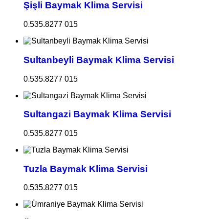
Şişli Baymak Klima Servisi
0.535.8277 015
Sultanbeyli Baymak Klima Servisi
0.535.8277 015
Sultangazi Baymak Klima Servisi
0.535.8277 015
Tuzla Baymak Klima Servisi
0.535.8277 015