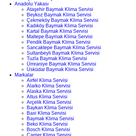
Anadolu Yakası
Ataşehir Baymak Klima Servisi
Beykoz Baymak Klima Servisi
Çekmeköy Baymak Klima Servisi
Kadıköy Baymak Klima Servisi
Kartal Baymak Klima Servisi
Maltepe Baymak Klima Servisi
Pendik Baymak Klima Servisi
Sancaktepe Baymak Klima Servisi
Sultanbeyli Baymak Klima Servisi
Tuzla Baymak Klima Servisi
Ümraniye Baymak Klima Servisi
Üsküdar Baymak Klima Servisi
Markalar
Airfel Klima Servisi
Alarko Klima Servisi
Alaska Klima Servisi
Altus Klima Servisi
Arçelik Klima Servisi
Baykan Klima Servisi
Baxi Klima Servisi
Baymak Klima Servisi
Beko Klima Servisi
Bosch Klima Servisi
Carrier Klima Servisi