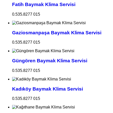
Fatih Baymak Klima Servisi
0.535.8277 015
Gaziosmanpaşa Baymak Klima Servisi
0.535.8277 015
Güngören Baymak Klima Servisi
0.535.8277 015
Kadıköy Baymak Klima Servisi
0.535.8277 015