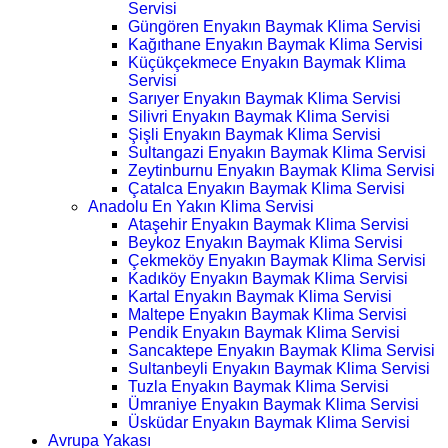
Servisi
Güngören Enyakın Baymak Klima Servisi
Kağıthane Enyakın Baymak Klima Servisi
Küçükçekmece Enyakın Baymak Klima
Servisi
Sarıyer Enyakın Baymak Klima Servisi
Silivri Enyakın Baymak Klima Servisi
Şişli Enyakın Baymak Klima Servisi
Sultangazi Enyakın Baymak Klima Servisi
Zeytinburnu Enyakın Baymak Klima Servisi
Çatalca Enyakın Baymak Klima Servisi
Anadolu En Yakın Klima Servisi
Ataşehir Enyakın Baymak Klima Servisi
Beykoz Enyakın Baymak Klima Servisi
Çekmeköy Enyakın Baymak Klima Servisi
Kadıköy Enyakın Baymak Klima Servisi
Kartal Enyakın Baymak Klima Servisi
Maltepe Enyakın Baymak Klima Servisi
Pendik Enyakın Baymak Klima Servisi
Sancaktepe Enyakın Baymak Klima Servisi
Sultanbeyli Enyakın Baymak Klima Servisi
Tuzla Enyakın Baymak Klima Servisi
Ümraniye Enyakın Baymak Klima Servisi
Üsküdar Enyakın Baymak Klima Servisi
Avrupa Yakası