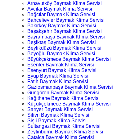
Arnavutköy Baymak Klima Servisi
Avcılar Baymak Klima Servisi
Bağcılar Baymak Klima Servisi
Bahçelievler Baymak Klima Servisi
Bakırköy Baymak Klima Servisi
Başakşehir Baymak Klima Servisi
Bayrampaşa Baymak Klima Servisi
Beşiktaş Baymak Klima Servisi
Beylikdüzü Baymak Klima Servisi
Beyoğlu Baymak Klima Servisi
Büyükçekmece Baymak Klima Servisi
Esenler Baymak Klima Servisi
Esenyurt Baymak Klima Servisi
Eyüp Baymak Klima Servisi
Fatih Baymak Klima Servisi
Gaziosmanpaşa Baymak Klima Servisi
Güngören Baymak Klima Servisi
Kağıthane Baymak Klima Servisi
Küçükçekmece Baymak Klima Servisi
Sarıyer Baymak Klima Servisi
Silivri Baymak Klima Servisi
Şişli Baymak Klima Servisi
Sultangazi Baymak Klima Servisi
Zeytinburnu Baymak Klima Servisi
Çatalca Baymak Klima Servisi