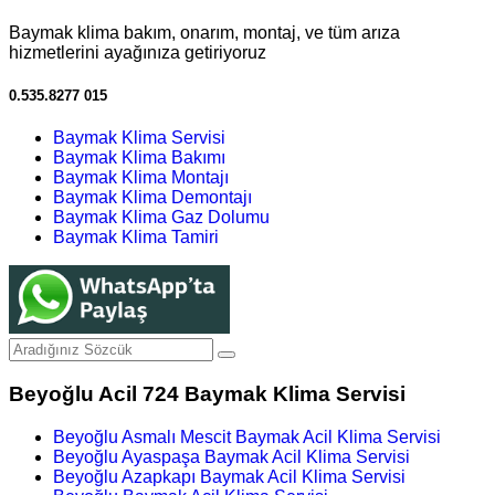
Baymak klima bakım, onarım, montaj, ve tüm arıza
hizmetlerini ayağınıza getiriyoruz
0.535.8277 015
Baymak Klima Servisi
Baymak Klima Bakımı
Baymak Klima Montajı
Baymak Klima Demontajı
Baymak Klima Gaz Dolumu
Baymak Klima Tamiri
Beyoğlu Acil 724 Baymak Klima Servisi
Beyoğlu Asmalı Mescit Baymak Acil Klima Servisi
Beyoğlu Ayaspaşa Baymak Acil Klima Servisi
Beyoğlu Azapkapı Baymak Acil Klima Servisi