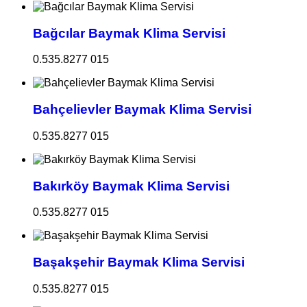
Bağcılar Baymak Klima Servisi
0.535.8277 015
Bahçelievler Baymak Klima Servisi
0.535.8277 015
Bakırköy Baymak Klima Servisi
0.535.8277 015
Başakşehir Baymak Klima Servisi
0.535.8277 015