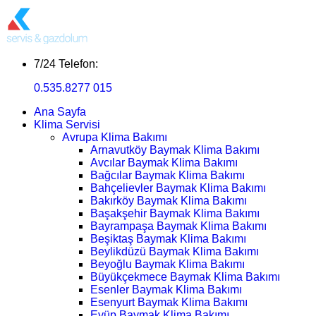
7/24 Telefon:
0.535.8277 015
Ana Sayfa
Klima Servisi
Avrupa Klima Bakımı
Arnavutköy Baymak Klima Bakımı
Avcılar Baymak Klima Bakımı
Bağcılar Baymak Klima Bakımı
Bahçelievler Baymak Klima Bakımı
Bakırköy Baymak Klima Bakımı
Başakşehir Baymak Klima Bakımı
Bayrampaşa Baymak Klima Bakımı
Beşiktaş Baymak Klima Bakımı
Beylikdüzü Baymak Klima Bakımı
Beyoğlu Baymak Klima Bakımı
Büyükçekmece Baymak Klima Bakımı
Esenler Baymak Klima Bakımı
Esenyurt Baymak Klima Bakımı
Eyüp Baymak Klima Bakımı