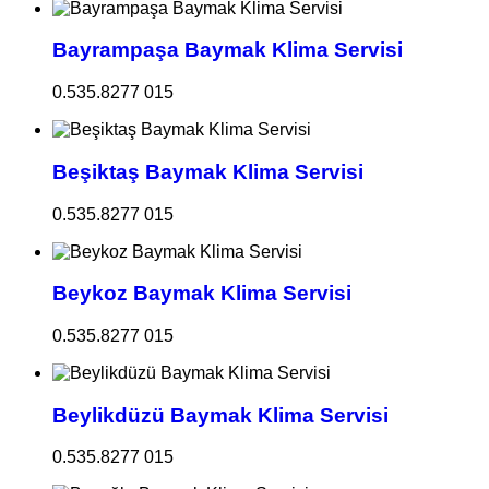
Bayrampaşa Baymak Klima Servisi
0.535.8277 015
Beşiktaş Baymak Klima Servisi
0.535.8277 015
Beykoz Baymak Klima Servisi
0.535.8277 015
Beylikdüzü Baymak Klima Servisi
0.535.8277 015