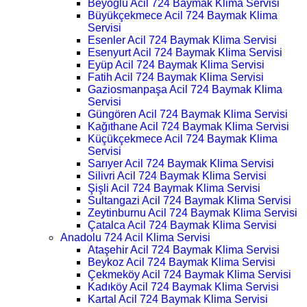
Beyoğlu Acil 724 Baymak Klima Servisi
Büyükçekmece Acil 724 Baymak Klima
Servisi
Esenler Acil 724 Baymak Klima Servisi
Esenyurt Acil 724 Baymak Klima Servisi
Eyüp Acil 724 Baymak Klima Servisi
Fatih Acil 724 Baymak Klima Servisi
Gaziosmanpaşa Acil 724 Baymak Klima
Servisi
Güngören Acil 724 Baymak Klima Servisi
Kağıthane Acil 724 Baymak Klima Servisi
Küçükçekmece Acil 724 Baymak Klima
Servisi
Sarıyer Acil 724 Baymak Klima Servisi
Silivri Acil 724 Baymak Klima Servisi
Şişli Acil 724 Baymak Klima Servisi
Sultangazi Acil 724 Baymak Klima Servisi
Zeytinburnu Acil 724 Baymak Klima Servisi
Çatalca Acil 724 Baymak Klima Servisi
Anadolu 724 Acil Klima Servisi
Ataşehir Acil 724 Baymak Klima Servisi
Beykoz Acil 724 Baymak Klima Servisi
Çekmeköy Acil 724 Baymak Klima Servisi
Kadıköy Acil 724 Baymak Klima Servisi
Kartal Acil 724 Baymak Klima Servisi