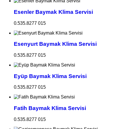
Esenler Baymak Klima Servisi
0.535.8277 015
Esenyurt Baymak Klima Servisi
0.535.8277 015
Eyüp Baymak Klima Servisi
0.535.8277 015
Fatih Baymak Klima Servisi
0.535.8277 015