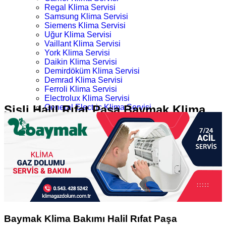
Regal Klima Servisi
Samsung Klima Servisi
Siemens Klima Servisi
Uğur Klima Servisi
Vaillant Klima Servisi
York Klima Servisi
Daikin Klima Servisi
Demirdöküm Klima Servisi
Demrad Klima Servisi
Ferroli Klima Servisi
Electrolux Klima Servisi
Şişli Halil Rıfat Paşa Baymak Klima
General Electric Klima Servisi
LG Klima Servisi
Bakımı
Midea Klima Servisi
Mitsubishi Klima Servisi
Profilo Klima Servisi
Ana Sayfa
İletişim
Şişli Baymak Klima Bakımı
Şişli Halil Rıfat Paşa Baymak Klima Bakımı
Baymak Klima Bakımı Halil Rıfat Paşa