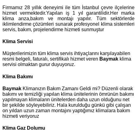
Firmamız 28 yıllık deneyimi ile tüm İstanbul çevre ilçelerine
hizmet vermektedir.Yapılan iş 1 yıl garantilidir.Her marka
klima arıza,bakım ve montajı yapılır. Tüm sektörlerde
iklimlendirme çözümleri sunarak profesyonel klima sistemleri
servis, bakım, projelendirme hizmeti sunmuştur
Klima Servisi
Müşterilerimizin tüm klima servis ihtiyaçlarını karşılayabilen
resmi belgeli, faturalı, sertifikalı hizmet veren
Baymak
klima
servisi olmaktan gurur duyuyoruz.
Klima Bakımı
Baymak
Klimanızın Bakım Zamanı Geldi mi? Düzenli olarak
bakımı ve temizliği yapılan klima ünitelerinin ömrünün bakımı
yapılmayan klimaların ünitelerden daha uzun olduğunu net
bir şekilde söyleyebiliriz. Hala kurulduğu günkü gibi çalışan
on yıldan uzun zaman montajını yaptığımız klimalara bakım
hizmeti veriyoruz
Klima Gaz Dolumu