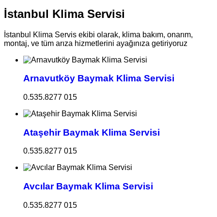
İstanbul Klima Servisi
İstanbul Klima Servis ekibi olarak, klima bakım, onarım,
montaj, ve tüm arıza hizmetlerini ayağınıza getiriyoruz
Arnavutköy Baymak Klima Servisi
0.535.8277 015
Ataşehir Baymak Klima Servisi
0.535.8277 015
Avcılar Baymak Klima Servisi
0.535.8277 015