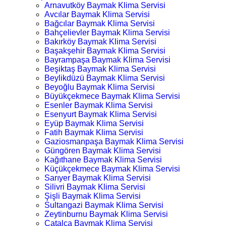
Arnavutköy Baymak Klima Servisi
Avcılar Baymak Klima Servisi
Bağcılar Baymak Klima Servisi
Bahçelievler Baymak Klima Servisi
Bakırköy Baymak Klima Servisi
Başakşehir Baymak Klima Servisi
Bayrampaşa Baymak Klima Servisi
Beşiktaş Baymak Klima Servisi
Beylikdüzü Baymak Klima Servisi
Beyoğlu Baymak Klima Servisi
Büyükçekmece Baymak Klima Servisi
Esenler Baymak Klima Servisi
Esenyurt Baymak Klima Servisi
Eyüp Baymak Klima Servisi
Fatih Baymak Klima Servisi
Gaziosmanpaşa Baymak Klima Servisi
Güngören Baymak Klima Servisi
Kağıthane Baymak Klima Servisi
Küçükçekmece Baymak Klima Servisi
Sarıyer Baymak Klima Servisi
Silivri Baymak Klima Servisi
Şişli Baymak Klima Servisi
Sultangazi Baymak Klima Servisi
Zeytinburnu Baymak Klima Servisi
Çatalca Baymak Klima Servisi