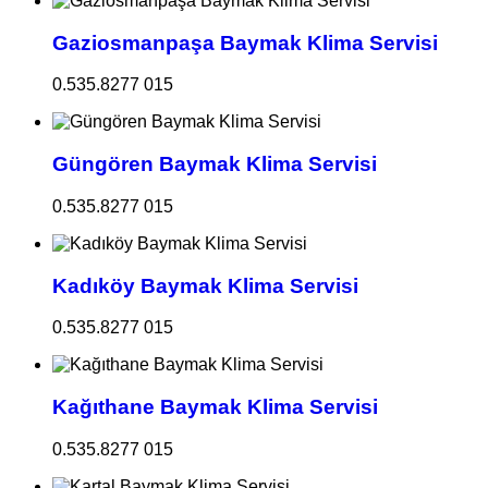
Gaziosmanpaşa Baymak Klima Servisi
0.535.8277 015
Güngören Baymak Klima Servisi
0.535.8277 015
Kadıköy Baymak Klima Servisi
0.535.8277 015
Kağıthane Baymak Klima Servisi
0.535.8277 015