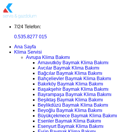
7/24 Telefon:
0.535.8277 015
Ana Sayfa
Klima Servisi
Avrupa Klima Bakımı
Arnavutköy Baymak Klima Bakımı
Avcılar Baymak Klima Bakımı
Bağcılar Baymak Klima Bakımı
Bahçelievler Baymak Klima Bakımı
Bakırköy Baymak Klima Bakımı
Başakşehir Baymak Klima Bakımı
Bayrampaşa Baymak Klima Bakımı
Beşiktaş Baymak Klima Bakımı
Beylikdüzü Baymak Klima Bakımı
Beyoğlu Baymak Klima Bakımı
Büyükçekmece Baymak Klima Bakımı
Esenler Baymak Klima Bakımı
Esenyurt Baymak Klima Bakımı
Eyüp Baymak Klima Bakımı