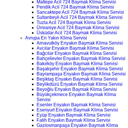
Maltepe Acil 724 Baymak Klima Servisi
Pendik Acil 724 Baymak Klima Servisi
Sancaktepe Acil 724 Baymak Klima Servisi
Sultanbeyli Acil 724 Baymak Klima Servisi
Tuzla Acil 724 Baymak Klima Servisi
Ümraniye Acil 724 Baymak Klima Servisi
Üsküdar Acil 724 Baymak Klima Servisi
Avrupa En Yakın Klima Servisi
Arnavutköy Enyakın Baymak Klima Servisi
Avcılar Enyakın Baymak Klima Servisi
Bağcılar Enyakın Baymak Klima Servisi
Bahçelievler Enyakın Baymak Klima Servisi
Bakırköy Enyakın Baymak Klima Servisi
Başakşehir Enyakın Baymak Klima Servisi
Bayrampaşa Enyakın Baymak Klima Servisi
Beşiktaş Enyakın Baymak Klima Servisi
Beylikdüzü Enyakın Baymak Klima Servisi
Beyoğlu Enyakın Baymak Klima Servisi
Büyükçekmece Enyakın Baymak Klima
Servisi
Esenler Enyakın Baymak Klima Servisi
Esenyurt Enyakın Baymak Klima Servisi
Eyüp Enyakın Baymak Klima Servisi
Fatih Enyakın Baymak Klima Servisi
Gaziosmanpaşa Enyakın Baymak Klima