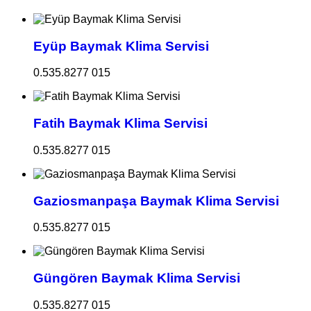
Eyüp Baymak Klima Servisi
0.535.8277 015
Fatih Baymak Klima Servisi
0.535.8277 015
Gaziosmanpaşa Baymak Klima Servisi
0.535.8277 015
Güngören Baymak Klima Servisi
0.535.8277 015