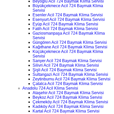
Beyoğlu Acil 724 Baymak Klima Servisi
Büyükçekmece Acil 724 Baymak Klima
Servisi
Esenler Acil 724 Baymak Klima Servisi
Esenyurt Acil 724 Baymak Klima Servisi
Eyüp Acil 724 Baymak Klima Servisi
Fatih Acil 724 Baymak Klima Servisi
Gaziosmanpaşa Acil 724 Baymak Klima
Servisi
Güngören Acil 724 Baymak Klima Servisi
Kağıthane Acil 724 Baymak Klima Servisi
Küçükçekmece Acil 724 Baymak Klima
Servisi
Sarıyer Acil 724 Baymak Klima Servisi
Silivri Acil 724 Baymak Klima Servisi
Şişli Acil 724 Baymak Klima Servisi
Sultangazi Acil 724 Baymak Klima Servisi
Zeytinburnu Acil 724 Baymak Klima Servisi
Çatalca Acil 724 Baymak Klima Servisi
Anadolu 724 Acil Klima Servisi
Ataşehir Acil 724 Baymak Klima Servisi
Beykoz Acil 724 Baymak Klima Servisi
Çekmeköy Acil 724 Baymak Klima Servisi
Kadıköy Acil 724 Baymak Klima Servisi
Kartal Acil 724 Baymak Klima Servisi