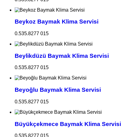
Beykoz Baymak Klima Servisi
0.535.8277 015
Beylikdüzü Baymak Klima Servisi
0.535.8277 015
Beyoğlu Baymak Klima Servisi
0.535.8277 015
Büyükçekmece Baymak Klima Servisi
0.535.8277 015