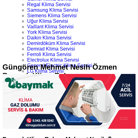
Regal Klima Servisi
Samsung Klima Servisi
Siemens Klima Servisi
Uğur Klima Servisi
Vaillant Klima Servisi
York Klima Servisi
Daikin Klima Servisi
Demirdöküm Klima Servisi
Demrad Klima Servisi
Ferroli Klima Servisi
Electrolux Klima Servisi
Güngören Mehmet Nesih Özmen
General Electric Klima Servisi
LG Klima Servisi
Baymak Klima Bakımı
Midea Klima Servisi
Mitsubishi Klima Servisi
Profilo Klima Servisi
Ana Sayfa
İletişim
Güngören Baymak Klima Bakımı
Güngören Mehmet Nesih Özmen Baymak Klima
Bakımı