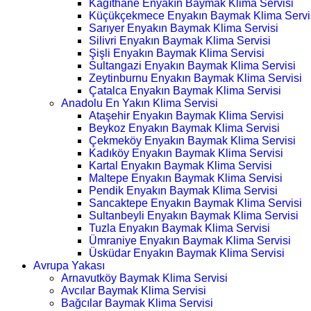
Kağıthane Enyakın Baymak Klima Servisi
Küçükçekmece Enyakın Baymak Klima Servi
Sarıyer Enyakın Baymak Klima Servisi
Silivri Enyakın Baymak Klima Servisi
Şişli Enyakın Baymak Klima Servisi
Sultangazi Enyakın Baymak Klima Servisi
Zeytinburnu Enyakın Baymak Klima Servisi
Çatalca Enyakın Baymak Klima Servisi
Anadolu En Yakın Klima Servisi
Ataşehir Enyakın Baymak Klima Servisi
Beykoz Enyakın Baymak Klima Servisi
Çekmeköy Enyakın Baymak Klima Servisi
Kadıköy Enyakın Baymak Klima Servisi
Kartal Enyakın Baymak Klima Servisi
Maltepe Enyakın Baymak Klima Servisi
Pendik Enyakın Baymak Klima Servisi
Sancaktepe Enyakın Baymak Klima Servisi
Sultanbeyli Enyakın Baymak Klima Servisi
Tuzla Enyakın Baymak Klima Servisi
Ümraniye Enyakın Baymak Klima Servisi
Üsküdar Enyakın Baymak Klima Servisi
Avrupa Yakası
Arnavutköy Baymak Klima Servisi
Avcılar Baymak Klima Servisi
Bağcılar Baymak Klima Servisi