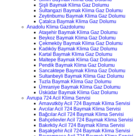
Şişli Baymak Klima Gaz Dolumu
Sultangazi Baymak Klima Gaz Dolumu
Zeytinburnu Baymak Klima Gaz Dolumu
Çatalca Baymak Klima Gaz Dolumu
Anadolu Klima Gazdolumu
Ataşehir Baymak Klima Gaz Dolumu
Beykoz Baymak Klima Gaz Dolumu
Çekmeköy Baymak Klima Gaz Dolumu
Kadıköy Baymak Klima Gaz Dolumu
Kartal Baymak Klima Gaz Dolumu
Maltepe Baymak Klima Gaz Dolumu
Pendik Baymak Klima Gaz Dolumu
Sancaktepe Baymak Klima Gaz Dolumu
Sultanbeyli Baymak Klima Gaz Dolumu
Tuzla Baymak Klima Gaz Dolumu
Ümraniye Baymak Klima Gaz Dolumu
Üsküdar Baymak Klima Gaz Dolumu
Avrupa 724 Acil Klima Servisi
Arnavutköy Acil 724 Baymak Klima Servisi
Avcılar Acil 724 Baymak Klima Servisi
Bağcılar Acil 724 Baymak Klima Servisi
Bahçelievler Acil 724 Baymak Klima Servisi
Bakırköy Acil 724 Baymak Klima Servisi
Başakşehir Acil 724 Baymak Klima Servisi