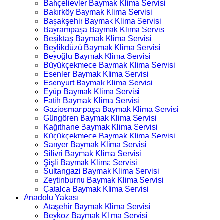
Bahçelievler Baymak Klima Servisi
Bakırköy Baymak Klima Servisi
Başakşehir Baymak Klima Servisi
Bayrampaşa Baymak Klima Servisi
Beşiktaş Baymak Klima Servisi
Beylikdüzü Baymak Klima Servisi
Beyoğlu Baymak Klima Servisi
Büyükçekmece Baymak Klima Servisi
Esenler Baymak Klima Servisi
Esenyurt Baymak Klima Servisi
Eyüp Baymak Klima Servisi
Fatih Baymak Klima Servisi
Gaziosmanpaşa Baymak Klima Servisi
Güngören Baymak Klima Servisi
Kağıthane Baymak Klima Servisi
Küçükçekmece Baymak Klima Servisi
Sarıyer Baymak Klima Servisi
Silivri Baymak Klima Servisi
Şişli Baymak Klima Servisi
Sultangazi Baymak Klima Servisi
Zeytinburnu Baymak Klima Servisi
Çatalca Baymak Klima Servisi
Anadolu Yakası
Ataşehir Baymak Klima Servisi
Beykoz Baymak Klima Servisi