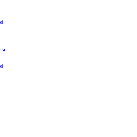
si
isi
si