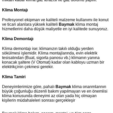
Klima Montajı
Profesyonel ekipman ve kaliteli malzeme kullanımı ile konut
ve ticari alanlara yüksek kaliteli
Baymak
klima montaj
hizmetlerini daha düşük maliyetle en iyi kalitede sunuyoruz.
Klima Demontajı
Klima demontajı ise; klimanızın takılı olduğu yerden
sökülmesi işlemidir. Klima montajlarında, evin elektrik
tesisatından (Buat, sigorta panosu vb.) klimanın yanına
konacak şaltere (V Otomat) kadar olan kabloyu uzman bir
elektrikçinin çekmesi gerekir.
Klima Tamiri
Deneyimlerimize göre, pahalı
Baymak
klima onarımlarının
büyük çoğunluğu düzenli bakım yapılmayan ve en önemlisi
klima konusunda deneyimi az olan yada hiç olmayan
kişilerin müdahaleleri sonrası gerçekleşir