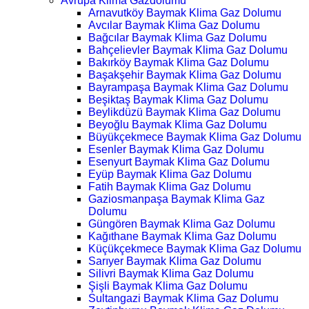
Avrupa Klima Gazdolumu
Arnavutköy Baymak Klima Gaz Dolumu
Avcılar Baymak Klima Gaz Dolumu
Bağcılar Baymak Klima Gaz Dolumu
Bahçelievler Baymak Klima Gaz Dolumu
Bakırköy Baymak Klima Gaz Dolumu
Başakşehir Baymak Klima Gaz Dolumu
Bayrampaşa Baymak Klima Gaz Dolumu
Beşiktaş Baymak Klima Gaz Dolumu
Beylikdüzü Baymak Klima Gaz Dolumu
Beyoğlu Baymak Klima Gaz Dolumu
Büyükçekmece Baymak Klima Gaz Dolumu
Esenler Baymak Klima Gaz Dolumu
Esenyurt Baymak Klima Gaz Dolumu
Eyüp Baymak Klima Gaz Dolumu
Fatih Baymak Klima Gaz Dolumu
Gaziosmanpaşa Baymak Klima Gaz
Dolumu
Güngören Baymak Klima Gaz Dolumu
Kağıthane Baymak Klima Gaz Dolumu
Küçükçekmece Baymak Klima Gaz Dolumu
Sarıyer Baymak Klima Gaz Dolumu
Silivri Baymak Klima Gaz Dolumu
Şişli Baymak Klima Gaz Dolumu
Sultangazi Baymak Klima Gaz Dolumu