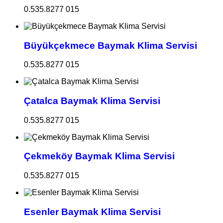
0.535.8277 015
Büyükçekmece Baymak Klima Servisi
0.535.8277 015
Çatalca Baymak Klima Servisi
0.535.8277 015
Çekmeköy Baymak Klima Servisi
0.535.8277 015
Esenler Baymak Klima Servisi