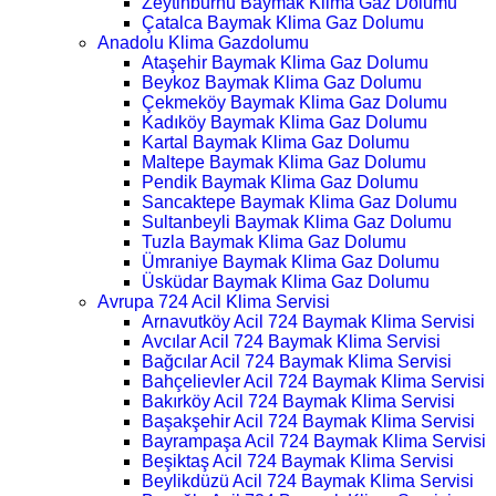
Zeytinburnu Baymak Klima Gaz Dolumu
Çatalca Baymak Klima Gaz Dolumu
Anadolu Klima Gazdolumu
Ataşehir Baymak Klima Gaz Dolumu
Beykoz Baymak Klima Gaz Dolumu
Çekmeköy Baymak Klima Gaz Dolumu
Kadıköy Baymak Klima Gaz Dolumu
Kartal Baymak Klima Gaz Dolumu
Maltepe Baymak Klima Gaz Dolumu
Pendik Baymak Klima Gaz Dolumu
Sancaktepe Baymak Klima Gaz Dolumu
Sultanbeyli Baymak Klima Gaz Dolumu
Tuzla Baymak Klima Gaz Dolumu
Ümraniye Baymak Klima Gaz Dolumu
Üsküdar Baymak Klima Gaz Dolumu
Avrupa 724 Acil Klima Servisi
Arnavutköy Acil 724 Baymak Klima Servisi
Avcılar Acil 724 Baymak Klima Servisi
Bağcılar Acil 724 Baymak Klima Servisi
Bahçelievler Acil 724 Baymak Klima Servisi
Bakırköy Acil 724 Baymak Klima Servisi
Başakşehir Acil 724 Baymak Klima Servisi
Bayrampaşa Acil 724 Baymak Klima Servisi
Beşiktaş Acil 724 Baymak Klima Servisi
Beylikdüzü Acil 724 Baymak Klima Servisi