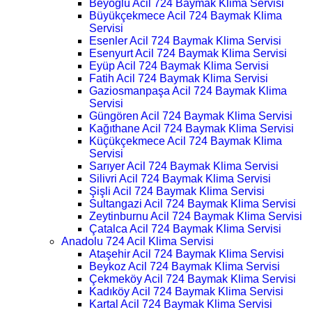
Beyoğlu Acil 724 Baymak Klima Servisi
Büyükçekmece Acil 724 Baymak Klima
Servisi
Esenler Acil 724 Baymak Klima Servisi
Esenyurt Acil 724 Baymak Klima Servisi
Eyüp Acil 724 Baymak Klima Servisi
Fatih Acil 724 Baymak Klima Servisi
Gaziosmanpaşa Acil 724 Baymak Klima
Servisi
Güngören Acil 724 Baymak Klima Servisi
Kağıthane Acil 724 Baymak Klima Servisi
Küçükçekmece Acil 724 Baymak Klima
Servisi
Sarıyer Acil 724 Baymak Klima Servisi
Silivri Acil 724 Baymak Klima Servisi
Şişli Acil 724 Baymak Klima Servisi
Sultangazi Acil 724 Baymak Klima Servisi
Zeytinburnu Acil 724 Baymak Klima Servisi
Çatalca Acil 724 Baymak Klima Servisi
Anadolu 724 Acil Klima Servisi
Ataşehir Acil 724 Baymak Klima Servisi
Beykoz Acil 724 Baymak Klima Servisi
Çekmeköy Acil 724 Baymak Klima Servisi
Kadıköy Acil 724 Baymak Klima Servisi
Kartal Acil 724 Baymak Klima Servisi