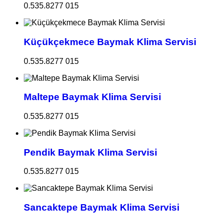
0.535.8277 015
Küçükçekmece Baymak Klima Servisi
0.535.8277 015
Maltepe Baymak Klima Servisi
0.535.8277 015
Pendik Baymak Klima Servisi
0.535.8277 015
Sancaktepe Baymak Klima Servisi