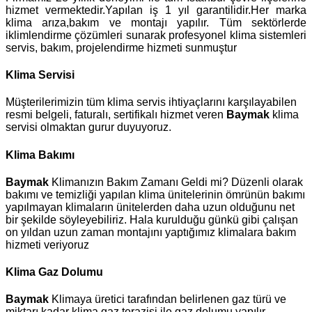
hizmet vermektedir.Yapılan iş 1 yıl garantilidir.Her marka
klima arıza,bakım ve montajı yapılır. Tüm sektörlerde
iklimlendirme çözümleri sunarak profesyonel klima sistemleri
servis, bakım, projelendirme hizmeti sunmuştur
Klima Servisi
Müşterilerimizin tüm klima servis ihtiyaçlarını karşılayabilen
resmi belgeli, faturalı, sertifikalı hizmet veren
Baymak
klima
servisi olmaktan gurur duyuyoruz.
Klima Bakımı
Baymak
Klimanızın Bakım Zamanı Geldi mi? Düzenli olarak
bakımı ve temizliği yapılan klima ünitelerinin ömrünün bakımı
yapılmayan klimaların ünitelerden daha uzun olduğunu net
bir şekilde söyleyebiliriz. Hala kurulduğu günkü gibi çalışan
on yıldan uzun zaman montajını yaptığımız klimalara bakım
hizmeti veriyoruz
Klima Gaz Dolumu
Baymak
Klimaya üretici tarafından belirlenen gaz türü ve
miktarı kadar klima gaz terazisi ile gaz dolumu yapılır.