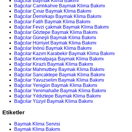
Bağcılar Baymak Klima Bakımı
Bağcılar Camlıkahve Baymak Klima Bakımı
Bağcılar Çınar Baymak Klima Bakımı
Bağcılar Demirkapı Baymak Klima Bakımı
Bağcılar Fatih Baymak Klima Bakımı
Bağcılar Fevzi çakmak Baymak Klima Bakımı
Bağcılar Göztepe Baymak Klima Bakımı
Bağcılar Güneşli Baymak Klima Bakımı
Bağcılar Hürriyet Baymak Klima Bakımı
Bağcılar İnönü Baymak Klima Bakımı
Bağcılar Kazım Karabekir Baymak Klima Bakımı
Bağcılar Kemalpaşa Baymak Klima Bakımı
Bağcılar Kirazlı Baymak Klima Bakımı
Bağcılar Mahmutbey Baymak Klima Bakımı
Bağcılar Sancaktepe Baymak Klima Bakımı
Bağcılar Yavuzselim Baymak Klima Bakımı
Bağcılar Yenigün Baymak Klima Bakımı
Bağcılar Yenimahalle Baymak Klima Bakımı
Bağcılar Yıldıztepe Baymak Klima Bakımı
Bağcılar Yüzyıl Baymak Klima Bakımı
Etiketler
Baymak Klima Servisi
Baymak Klima Bakımı