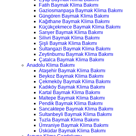
Fatih Baymak Klima Bakımı
Gaziosmanpaşa Baymak Klima Bakımı
Güngören Baymak Klima Bakımı
Kağıthane Baymak Klima Bakımı
Küçükçekmece Baymak Klima Bakımı
Sarıyer Baymak Klima Bakımı
Silivri Baymak Klima Bakımı
Şişli Baymak Klima Bakımı
Sultangazi Baymak Klima Bakımı
Zeytinburnu Baymak Klima Bakımı
Çatalca Baymak Klima Bakımı
Anadolu Klima Bakımı
Ataşehir Baymak Klima Bakımı
Beykoz Baymak Klima Bakımı
Çekmeköy Baymak Klima Bakımı
Kadıköy Baymak Klima Bakımı
Kartal Baymak Klima Bakımı
Maltepe Baymak Klima Bakımı
Pendik Baymak Klima Bakımı
Sancaktepe Baymak Klima Bakımı
Sultanbeyli Baymak Klima Bakımı
Tuzla Baymak Klima Bakımı
Ümraniye Baymak Klima Bakımı
Üsküdar Baymak Klima Bakımı