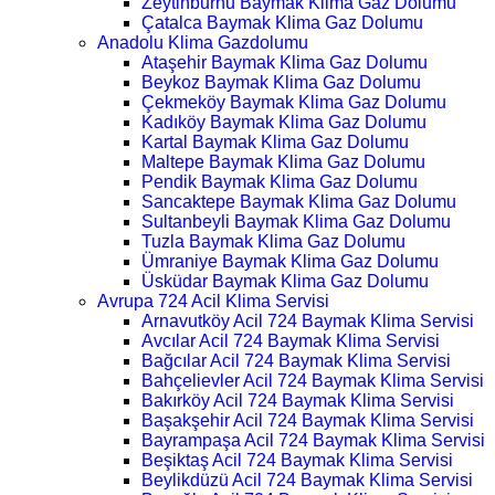
Zeytinburnu Baymak Klima Gaz Dolumu
Çatalca Baymak Klima Gaz Dolumu
Anadolu Klima Gazdolumu
Ataşehir Baymak Klima Gaz Dolumu
Beykoz Baymak Klima Gaz Dolumu
Çekmeköy Baymak Klima Gaz Dolumu
Kadıköy Baymak Klima Gaz Dolumu
Kartal Baymak Klima Gaz Dolumu
Maltepe Baymak Klima Gaz Dolumu
Pendik Baymak Klima Gaz Dolumu
Sancaktepe Baymak Klima Gaz Dolumu
Sultanbeyli Baymak Klima Gaz Dolumu
Tuzla Baymak Klima Gaz Dolumu
Ümraniye Baymak Klima Gaz Dolumu
Üsküdar Baymak Klima Gaz Dolumu
Avrupa 724 Acil Klima Servisi
Arnavutköy Acil 724 Baymak Klima Servisi
Avcılar Acil 724 Baymak Klima Servisi
Bağcılar Acil 724 Baymak Klima Servisi
Bahçelievler Acil 724 Baymak Klima Servisi
Bakırköy Acil 724 Baymak Klima Servisi
Başakşehir Acil 724 Baymak Klima Servisi
Bayrampaşa Acil 724 Baymak Klima Servisi
Beşiktaş Acil 724 Baymak Klima Servisi
Beylikdüzü Acil 724 Baymak Klima Servisi