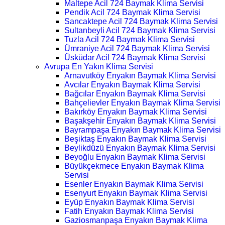
Maltepe Acil 724 Baymak Klima Servisi
Pendik Acil 724 Baymak Klima Servisi
Sancaktepe Acil 724 Baymak Klima Servisi
Sultanbeyli Acil 724 Baymak Klima Servisi
Tuzla Acil 724 Baymak Klima Servisi
Ümraniye Acil 724 Baymak Klima Servisi
Üsküdar Acil 724 Baymak Klima Servisi
Avrupa En Yakın Klima Servisi
Arnavutköy Enyakın Baymak Klima Servisi
Avcılar Enyakın Baymak Klima Servisi
Bağcılar Enyakın Baymak Klima Servisi
Bahçelievler Enyakın Baymak Klima Servisi
Bakırköy Enyakın Baymak Klima Servisi
Başakşehir Enyakın Baymak Klima Servisi
Bayrampaşa Enyakın Baymak Klima Servisi
Beşiktaş Enyakın Baymak Klima Servisi
Beylikdüzü Enyakın Baymak Klima Servisi
Beyoğlu Enyakın Baymak Klima Servisi
Büyükçekmece Enyakın Baymak Klima
Servisi
Esenler Enyakın Baymak Klima Servisi
Esenyurt Enyakın Baymak Klima Servisi
Eyüp Enyakın Baymak Klima Servisi
Fatih Enyakın Baymak Klima Servisi
Gaziosmanpaşa Enyakın Baymak Klima