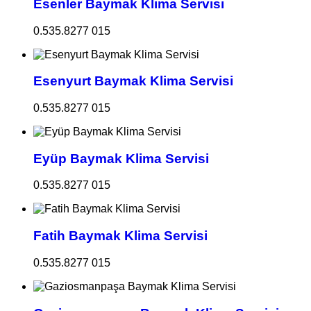
Esenler Baymak Klima Servisi
0.535.8277 015
Esenyurt Baymak Klima Servisi
0.535.8277 015
Eyüp Baymak Klima Servisi
0.535.8277 015
Fatih Baymak Klima Servisi
0.535.8277 015