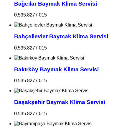
Bağcılar Baymak Klima Servisi
0.535.8277 015
Bahçelievler Baymak Klima Servisi
0.535.8277 015
Bakırköy Baymak Klima Servisi
0.535.8277 015
Başakşehir Baymak Klima Servisi
0.535.8277 015