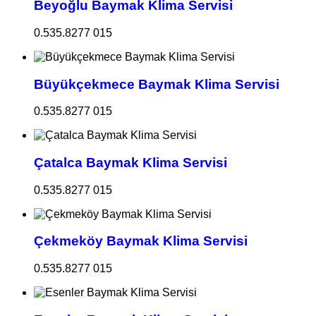
Beyoğlu Baymak Klima Servisi
0.535.8277 015
Büyükçekmece Baymak Klima Servisi
0.535.8277 015
Çatalca Baymak Klima Servisi
0.535.8277 015
Çekmeköy Baymak Klima Servisi
0.535.8277 015