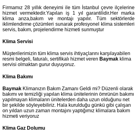
Firmamız 28 yıllık deneyimi ile tüm İstanbul çevre ilçelerine
hizmet vermektedir.Yapılan iş 1 yıl garantilidir.Her marka
klima arıza,bakım ve montajı yapılır. Tüm sektörlerde
iklimlendirme çözümleri sunarak profesyonel klima sistemleri
servis, bakım, projelendirme hizmeti sunmuştur
Klima Servisi
Müşterilerimizin tüm klima servis ihtiyaçlarını karşılayabilen
resmi belgeli, faturalı, sertifikalı hizmet veren
Baymak
klima
servisi olmaktan gurur duyuyoruz.
Klima Bakımı
Baymak
Klimanızın Bakım Zamanı Geldi mi? Düzenli olarak
bakımı ve temizliği yapılan klima ünitelerinin ömrünün bakımı
yapılmayan klimaların ünitelerden daha uzun olduğunu net
bir şekilde söyleyebiliriz. Hala kurulduğu günkü gibi çalışan
on yıldan uzun zaman montajını yaptığımız klimalara bakım
hizmeti veriyoruz
Klima Gaz Dolumu