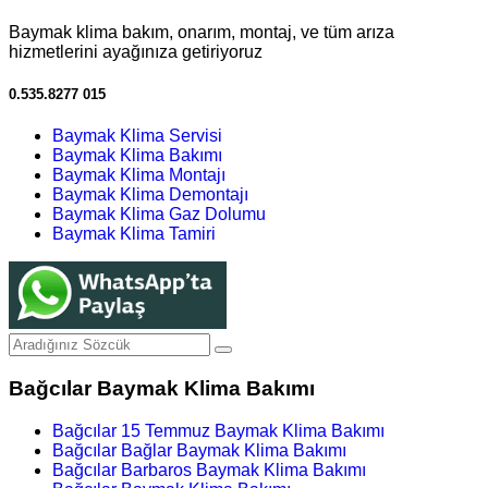
Baymak klima bakım, onarım, montaj, ve tüm arıza
hizmetlerini ayağınıza getiriyoruz
0.535.8277 015
Baymak Klima Servisi
Baymak Klima Bakımı
Baymak Klima Montajı
Baymak Klima Demontajı
Baymak Klima Gaz Dolumu
Baymak Klima Tamiri
Bağcılar Baymak Klima Bakımı
Bağcılar 15 Temmuz Baymak Klima Bakımı
Bağcılar Bağlar Baymak Klima Bakımı
Bağcılar Barbaros Baymak Klima Bakımı