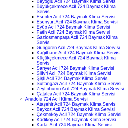
Beyoğlu Acil 724 Baymak Klima Servisi
Büyükçekmece Acil 724 Baymak Klima
Servisi
Esenler Acil 724 Baymak Klima Servisi
Esenyurt Acil 724 Baymak Klima Servisi
Eyüp Acil 724 Baymak Klima Servisi
Fatih Acil 724 Baymak Klima Servisi
Gaziosmanpaşa Acil 724 Baymak Klima
Servisi
Güngören Acil 724 Baymak Klima Servisi
Kağıthane Acil 724 Baymak Klima Servisi
Küçükçekmece Acil 724 Baymak Klima
Servisi
Sarıyer Acil 724 Baymak Klima Servisi
Silivri Acil 724 Baymak Klima Servisi
Şişli Acil 724 Baymak Klima Servisi
Sultangazi Acil 724 Baymak Klima Servisi
Zeytinburnu Acil 724 Baymak Klima Servisi
Çatalca Acil 724 Baymak Klima Servisi
Anadolu 724 Acil Klima Servisi
Ataşehir Acil 724 Baymak Klima Servisi
Beykoz Acil 724 Baymak Klima Servisi
Çekmeköy Acil 724 Baymak Klima Servisi
Kadıköy Acil 724 Baymak Klima Servisi
Kartal Acil 724 Baymak Klima Servisi