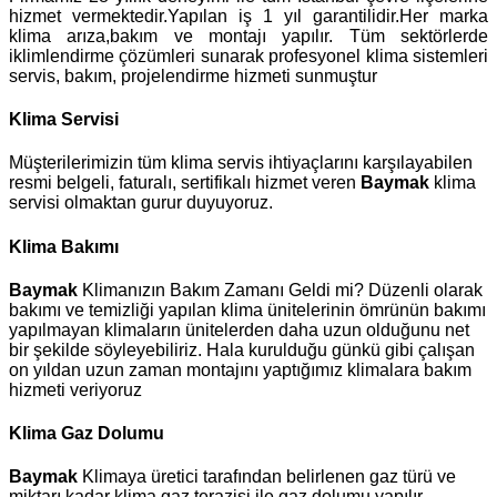
hizmet vermektedir.Yapılan iş 1 yıl garantilidir.Her marka
klima arıza,bakım ve montajı yapılır. Tüm sektörlerde
iklimlendirme çözümleri sunarak profesyonel klima sistemleri
servis, bakım, projelendirme hizmeti sunmuştur
Klima Servisi
Müşterilerimizin tüm klima servis ihtiyaçlarını karşılayabilen
resmi belgeli, faturalı, sertifikalı hizmet veren
Baymak
klima
servisi olmaktan gurur duyuyoruz.
Klima Bakımı
Baymak
Klimanızın Bakım Zamanı Geldi mi? Düzenli olarak
bakımı ve temizliği yapılan klima ünitelerinin ömrünün bakımı
yapılmayan klimaların ünitelerden daha uzun olduğunu net
bir şekilde söyleyebiliriz. Hala kurulduğu günkü gibi çalışan
on yıldan uzun zaman montajını yaptığımız klimalara bakım
hizmeti veriyoruz
Klima Gaz Dolumu
Baymak
Klimaya üretici tarafından belirlenen gaz türü ve
miktarı kadar klima gaz terazisi ile gaz dolumu yapılır.