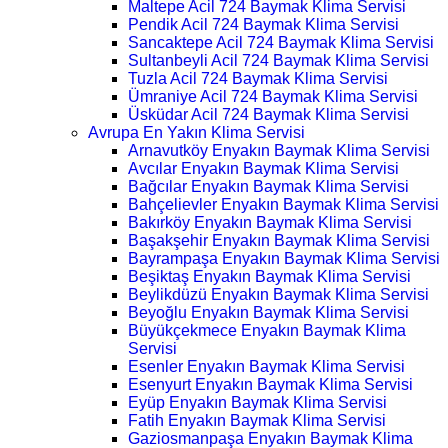
Maltepe Acil 724 Baymak Klima Servisi
Pendik Acil 724 Baymak Klima Servisi
Sancaktepe Acil 724 Baymak Klima Servisi
Sultanbeyli Acil 724 Baymak Klima Servisi
Tuzla Acil 724 Baymak Klima Servisi
Ümraniye Acil 724 Baymak Klima Servisi
Üsküdar Acil 724 Baymak Klima Servisi
Avrupa En Yakın Klima Servisi
Arnavutköy Enyakın Baymak Klima Servisi
Avcılar Enyakın Baymak Klima Servisi
Bağcılar Enyakın Baymak Klima Servisi
Bahçelievler Enyakın Baymak Klima Servisi
Bakırköy Enyakın Baymak Klima Servisi
Başakşehir Enyakın Baymak Klima Servisi
Bayrampaşa Enyakın Baymak Klima Servisi
Beşiktaş Enyakın Baymak Klima Servisi
Beylikdüzü Enyakın Baymak Klima Servisi
Beyoğlu Enyakın Baymak Klima Servisi
Büyükçekmece Enyakın Baymak Klima
Servisi
Esenler Enyakın Baymak Klima Servisi
Esenyurt Enyakın Baymak Klima Servisi
Eyüp Enyakın Baymak Klima Servisi
Fatih Enyakın Baymak Klima Servisi
Gaziosmanpaşa Enyakın Baymak Klima