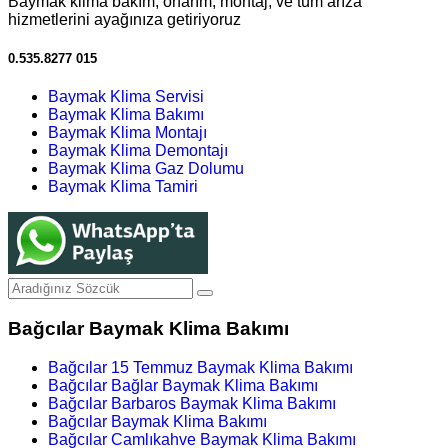
Baymak klima bakım, onarım, montaj, ve tüm arıza
hizmetlerini ayağınıza getiriyoruz
0.535.8277 015
Baymak Klima Servisi
Baymak Klima Bakımı
Baymak Klima Montajı
Baymak Klima Demontajı
Baymak Klima Gaz Dolumu
Baymak Klima Tamiri
Bağcılar Baymak Klima Bakımı
Bağcılar 15 Temmuz Baymak Klima Bakımı
Bağcılar Bağlar Baymak Klima Bakımı
Bağcılar Barbaros Baymak Klima Bakımı
Bağcılar Baymak Klima Bakımı
Bağcılar Camlıkahve Baymak Klima Bakımı