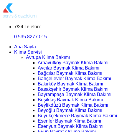
7/24 Telefon:
0.535.8277 015
Ana Sayfa
Klima Servisi
Avrupa Klima Bakımı
Arnavutköy Baymak Klima Bakımı
Avcılar Baymak Klima Bakımı
Bağcılar Baymak Klima Bakımı
Bahçelievler Baymak Klima Bakımı
Bakırköy Baymak Klima Bakımı
Başakşehir Baymak Klima Bakımı
Bayrampaşa Baymak Klima Bakımı
Beşiktaş Baymak Klima Bakımı
Beylikdüzü Baymak Klima Bakımı
Beyoğlu Baymak Klima Bakımı
Büyükçekmece Baymak Klima Bakımı
Esenler Baymak Klima Bakımı
Esenyurt Baymak Klima Bakımı
Eyüp Baymak Klima Bakımı