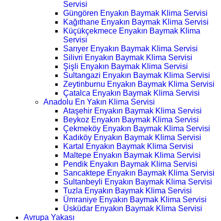
Servisi
Güngören Enyakın Baymak Klima Servisi
Kağıthane Enyakın Baymak Klima Servisi
Küçükçekmece Enyakın Baymak Klima
Servisi
Sarıyer Enyakın Baymak Klima Servisi
Silivri Enyakın Baymak Klima Servisi
Şişli Enyakın Baymak Klima Servisi
Sultangazi Enyakın Baymak Klima Servisi
Zeytinburnu Enyakın Baymak Klima Servisi
Çatalca Enyakın Baymak Klima Servisi
Anadolu En Yakın Klima Servisi
Ataşehir Enyakın Baymak Klima Servisi
Beykoz Enyakın Baymak Klima Servisi
Çekmeköy Enyakın Baymak Klima Servisi
Kadıköy Enyakın Baymak Klima Servisi
Kartal Enyakın Baymak Klima Servisi
Maltepe Enyakın Baymak Klima Servisi
Pendik Enyakın Baymak Klima Servisi
Sancaktepe Enyakın Baymak Klima Servisi
Sultanbeyli Enyakın Baymak Klima Servisi
Tuzla Enyakın Baymak Klima Servisi
Ümraniye Enyakın Baymak Klima Servisi
Üsküdar Enyakın Baymak Klima Servisi
Avrupa Yakası