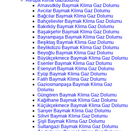
Avrupa Klima Gazdolumu
Arnavutköy Baymak Klima Gaz Dolumu
Avcılar Baymak Klima Gaz Dolumu
Bağcılar Baymak Klima Gaz Dolumu
Bahçelievler Baymak Klima Gaz Dolumu
Bakırköy Baymak Klima Gaz Dolumu
Başakşehir Baymak Klima Gaz Dolumu
Bayrampaşa Baymak Klima Gaz Dolumu
Beşiktaş Baymak Klima Gaz Dolumu
Beylikdüzü Baymak Klima Gaz Dolumu
Beyoğlu Baymak Klima Gaz Dolumu
Büyükçekmece Baymak Klima Gaz Dolumu
Esenler Baymak Klima Gaz Dolumu
Esenyurt Baymak Klima Gaz Dolumu
Eyüp Baymak Klima Gaz Dolumu
Fatih Baymak Klima Gaz Dolumu
Gaziosmanpaşa Baymak Klima Gaz
Dolumu
Güngören Baymak Klima Gaz Dolumu
Kağıthane Baymak Klima Gaz Dolumu
Küçükçekmece Baymak Klima Gaz Dolumu
Sarıyer Baymak Klima Gaz Dolumu
Silivri Baymak Klima Gaz Dolumu
Şişli Baymak Klima Gaz Dolumu
Sultangazi Baymak Klima Gaz Dolumu