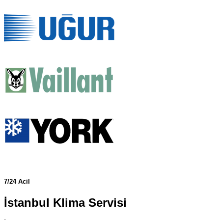
7/24 Acil
İstanbul Klima Servisi