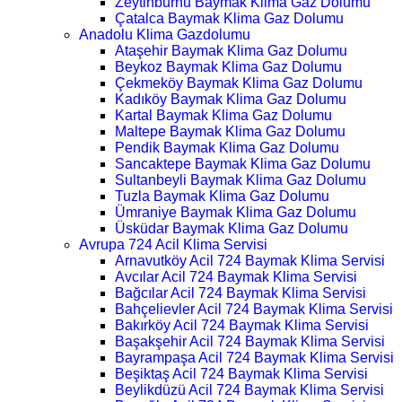
Zeytinburnu Baymak Klima Gaz Dolumu
Çatalca Baymak Klima Gaz Dolumu
Anadolu Klima Gazdolumu
Ataşehir Baymak Klima Gaz Dolumu
Beykoz Baymak Klima Gaz Dolumu
Çekmeköy Baymak Klima Gaz Dolumu
Kadıköy Baymak Klima Gaz Dolumu
Kartal Baymak Klima Gaz Dolumu
Maltepe Baymak Klima Gaz Dolumu
Pendik Baymak Klima Gaz Dolumu
Sancaktepe Baymak Klima Gaz Dolumu
Sultanbeyli Baymak Klima Gaz Dolumu
Tuzla Baymak Klima Gaz Dolumu
Ümraniye Baymak Klima Gaz Dolumu
Üsküdar Baymak Klima Gaz Dolumu
Avrupa 724 Acil Klima Servisi
Arnavutköy Acil 724 Baymak Klima Servisi
Avcılar Acil 724 Baymak Klima Servisi
Bağcılar Acil 724 Baymak Klima Servisi
Bahçelievler Acil 724 Baymak Klima Servisi
Bakırköy Acil 724 Baymak Klima Servisi
Başakşehir Acil 724 Baymak Klima Servisi
Bayrampaşa Acil 724 Baymak Klima Servisi
Beşiktaş Acil 724 Baymak Klima Servisi
Beylikdüzü Acil 724 Baymak Klima Servisi