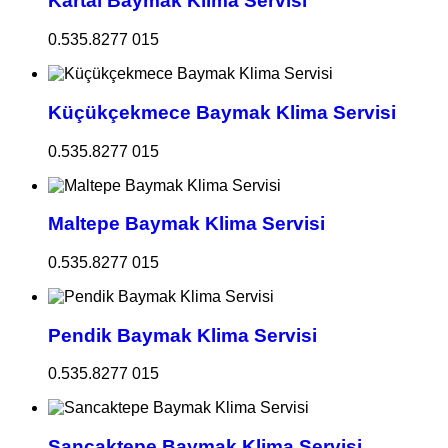
Kartal Baymak Klima Servisi
0.535.8277 015
Küçükçekmece Baymak Klima Servisi
0.535.8277 015
Maltepe Baymak Klima Servisi
0.535.8277 015
Pendik Baymak Klima Servisi
0.535.8277 015
Sancaktepe Baymak Klima Servisi