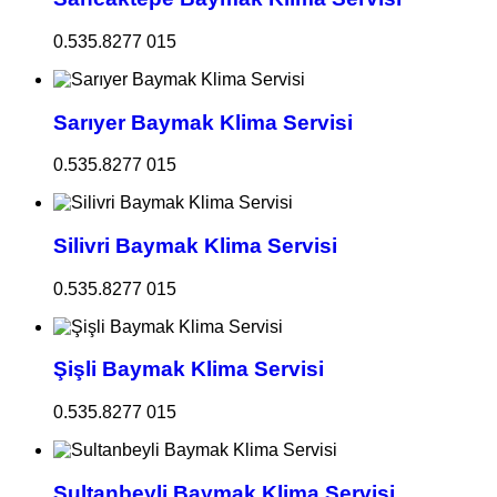
0.535.8277 015
Sarıyer Baymak Klima Servisi
0.535.8277 015
Silivri Baymak Klima Servisi
0.535.8277 015
Şişli Baymak Klima Servisi
0.535.8277 015
Sultanbeyli Baymak Klima Servisi