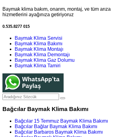
Baymak klima bakım, onarım, montaj, ve tüm arıza
hizmetlerini ayağınıza getiriyoruz
0.535.8277 015
Baymak Klima Servisi
Baymak Klima Bakımı
Baymak Klima Montajı
Baymak Klima Demontajı
Baymak Klima Gaz Dolumu
Baymak Klima Tamiri
Bağcılar Baymak Klima Bakımı
Bağcılar 15 Temmuz Baymak Klima Bakımı
Bağcılar Bağlar Baymak Klima Bakımı
Bağcılar Barbaros Baymak Klima Bakımı