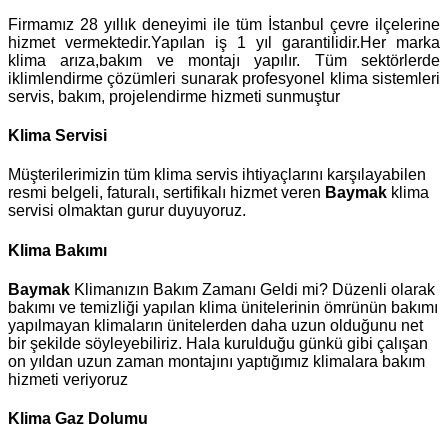
Firmamız 28 yıllık deneyimi ile tüm İstanbul çevre ilçelerine
hizmet vermektedir.Yapılan iş 1 yıl garantilidir.Her marka
klima arıza,bakım ve montajı yapılır. Tüm sektörlerde
iklimlendirme çözümleri sunarak profesyonel klima sistemleri
servis, bakım, projelendirme hizmeti sunmuştur
Klima Servisi
Müşterilerimizin tüm klima servis ihtiyaçlarını karşılayabilen
resmi belgeli, faturalı, sertifikalı hizmet veren
Baymak
klima
servisi olmaktan gurur duyuyoruz.
Klima Bakımı
Baymak
Klimanızın Bakım Zamanı Geldi mi? Düzenli olarak
bakımı ve temizliği yapılan klima ünitelerinin ömrünün bakımı
yapılmayan klimaların ünitelerden daha uzun olduğunu net
bir şekilde söyleyebiliriz. Hala kurulduğu günkü gibi çalışan
on yıldan uzun zaman montajını yaptığımız klimalara bakım
hizmeti veriyoruz
Klima Gaz Dolumu