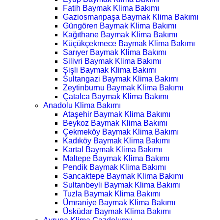
Fatih Baymak Klima Bakımı
Gaziosmanpaşa Baymak Klima Bakımı
Güngören Baymak Klima Bakımı
Kağıthane Baymak Klima Bakımı
Küçükçekmece Baymak Klima Bakımı
Sarıyer Baymak Klima Bakımı
Silivri Baymak Klima Bakımı
Şişli Baymak Klima Bakımı
Sultangazi Baymak Klima Bakımı
Zeytinburnu Baymak Klima Bakımı
Çatalca Baymak Klima Bakımı
Anadolu Klima Bakımı
Ataşehir Baymak Klima Bakımı
Beykoz Baymak Klima Bakımı
Çekmeköy Baymak Klima Bakımı
Kadıköy Baymak Klima Bakımı
Kartal Baymak Klima Bakımı
Maltepe Baymak Klima Bakımı
Pendik Baymak Klima Bakımı
Sancaktepe Baymak Klima Bakımı
Sultanbeyli Baymak Klima Bakımı
Tuzla Baymak Klima Bakımı
Ümraniye Baymak Klima Bakımı
Üsküdar Baymak Klima Bakımı