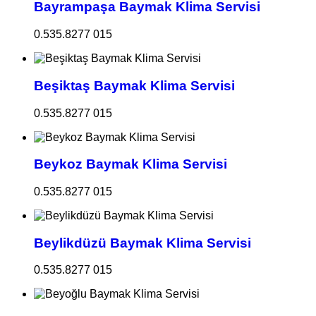
Bayrampaşa Baymak Klima Servisi
0.535.8277 015
Beşiktaş Baymak Klima Servisi
0.535.8277 015
Beykoz Baymak Klima Servisi
0.535.8277 015
Beylikdüzü Baymak Klima Servisi
0.535.8277 015