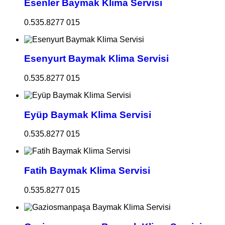
Esenler Baymak Klima Servisi
0.535.8277 015
Esenyurt Baymak Klima Servisi
0.535.8277 015
Eyüp Baymak Klima Servisi
0.535.8277 015
Fatih Baymak Klima Servisi
0.535.8277 015