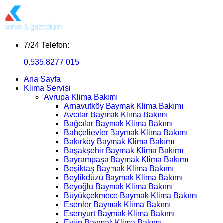
7/24 Telefon:
0.535.8277 015
Ana Sayfa
Klima Servisi
Avrupa Klima Bakımı
Arnavutköy Baymak Klima Bakımı
Avcılar Baymak Klima Bakımı
Bağcılar Baymak Klima Bakımı
Bahçelievler Baymak Klima Bakımı
Bakırköy Baymak Klima Bakımı
Başakşehir Baymak Klima Bakımı
Bayrampaşa Baymak Klima Bakımı
Beşiktaş Baymak Klima Bakımı
Beylikdüzü Baymak Klima Bakımı
Beyoğlu Baymak Klima Bakımı
Büyükçekmece Baymak Klima Bakımı
Esenler Baymak Klima Bakımı
Esenyurt Baymak Klima Bakımı
Eyüp Baymak Klima Bakımı