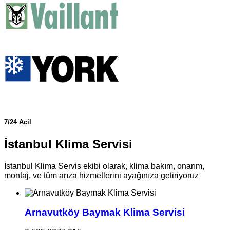
7/24 Acil
İstanbul Klima Servisi
İstanbul Klima Servis ekibi olarak, klima bakım, onarım,
montaj, ve tüm arıza hizmetlerini ayağınıza getiriyoruz
Arnavutköy Baymak Klima Servisi