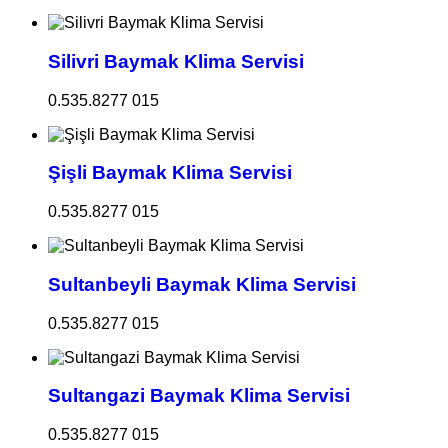
Silivri Baymak Klima Servisi
0.535.8277 015
Şişli Baymak Klima Servisi
0.535.8277 015
Sultanbeyli Baymak Klima Servisi
0.535.8277 015
Sultangazi Baymak Klima Servisi
0.535.8277 015