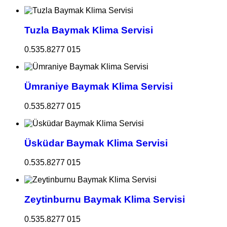
Tuzla Baymak Klima Servisi
0.535.8277 015
Ümraniye Baymak Klima Servisi
0.535.8277 015
Üsküdar Baymak Klima Servisi
0.535.8277 015
Zeytinburnu Baymak Klima Servisi
0.535.8277 015