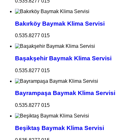
0.535.8277 015
Bakırköy Baymak Klima Servisi
0.535.8277 015
Başakşehir Baymak Klima Servisi
0.535.8277 015
Bayrampaşa Baymak Klima Servisi
0.535.8277 015
Beşiktaş Baymak Klima Servisi