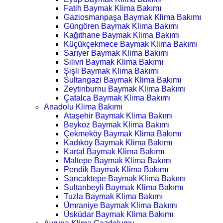
Fatih Baymak Klima Bakımı
Gaziosmanpaşa Baymak Klima Bakımı
Güngören Baymak Klima Bakımı
Kağıthane Baymak Klima Bakımı
Küçükçekmece Baymak Klima Bakımı
Sarıyer Baymak Klima Bakımı
Silivri Baymak Klima Bakımı
Şişli Baymak Klima Bakımı
Sultangazi Baymak Klima Bakımı
Zeytinburnu Baymak Klima Bakımı
Çatalca Baymak Klima Bakımı
Anadolu Klima Bakımı
Ataşehir Baymak Klima Bakımı
Beykoz Baymak Klima Bakımı
Çekmeköy Baymak Klima Bakımı
Kadıköy Baymak Klima Bakımı
Kartal Baymak Klima Bakımı
Maltepe Baymak Klima Bakımı
Pendik Baymak Klima Bakımı
Sancaktepe Baymak Klima Bakımı
Sultanbeyli Baymak Klima Bakımı
Tuzla Baymak Klima Bakımı
Ümraniye Baymak Klima Bakımı
Üsküdar Baymak Klima Bakımı