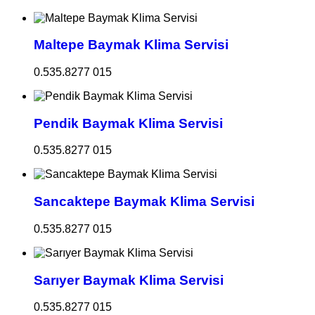
Maltepe Baymak Klima Servisi
0.535.8277 015
Pendik Baymak Klima Servisi
0.535.8277 015
Sancaktepe Baymak Klima Servisi
0.535.8277 015
Sarıyer Baymak Klima Servisi
0.535.8277 015