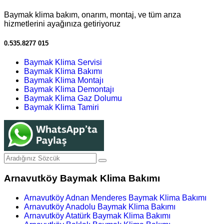
Baymak klima bakım, onarım, montaj, ve tüm arıza
hizmetlerini ayağınıza getiriyoruz
0.535.8277 015
Baymak Klima Servisi
Baymak Klima Bakımı
Baymak Klima Montajı
Baymak Klima Demontajı
Baymak Klima Gaz Dolumu
Baymak Klima Tamiri
Arnavutköy Baymak Klima Bakımı
Arnavutköy Adnan Menderes Baymak Klima Bakımı
Arnavutköy Anadolu Baymak Klima Bakımı
Arnavutköy Atatürk Baymak Klima Bakımı