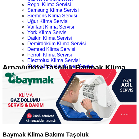
Regal Klima Servisi
Samsung Klima Servisi
Siemens Klima Servisi
Uğur Klima Servisi
Vaillant Klima Servisi
York Klima Servisi
Daikin Klima Servisi
Demirdöküm Klima Servisi
Demrad Klima Servisi
Ferroli Klima Servisi
Electrolux Klima Servisi
Arnavutköy Taşoluk Baymak Klima
General Electric Klima Servisi
LG Klima Servisi
Bakımı
Midea Klima Servisi
Mitsubishi Klima Servisi
Profilo Klima Servisi
Ana Sayfa
İletişim
Arnavutköy Baymak Klima Bakımı
Arnavutköy Taşoluk Baymak Klima Bakımı
Baymak Klima Bakımı Taşoluk