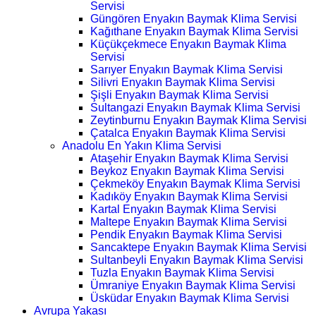
Servisi
Güngören Enyakın Baymak Klima Servisi
Kağıthane Enyakın Baymak Klima Servisi
Küçükçekmece Enyakın Baymak Klima
Servisi
Sarıyer Enyakın Baymak Klima Servisi
Silivri Enyakın Baymak Klima Servisi
Şişli Enyakın Baymak Klima Servisi
Sultangazi Enyakın Baymak Klima Servisi
Zeytinburnu Enyakın Baymak Klima Servisi
Çatalca Enyakın Baymak Klima Servisi
Anadolu En Yakın Klima Servisi
Ataşehir Enyakın Baymak Klima Servisi
Beykoz Enyakın Baymak Klima Servisi
Çekmeköy Enyakın Baymak Klima Servisi
Kadıköy Enyakın Baymak Klima Servisi
Kartal Enyakın Baymak Klima Servisi
Maltepe Enyakın Baymak Klima Servisi
Pendik Enyakın Baymak Klima Servisi
Sancaktepe Enyakın Baymak Klima Servisi
Sultanbeyli Enyakın Baymak Klima Servisi
Tuzla Enyakın Baymak Klima Servisi
Ümraniye Enyakın Baymak Klima Servisi
Üsküdar Enyakın Baymak Klima Servisi
Avrupa Yakası