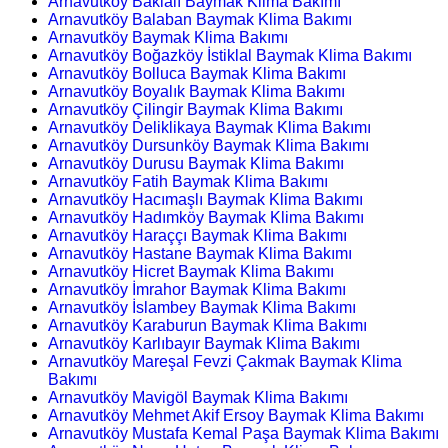
Arnavutköy Baklalı Baymak Klima Bakımı
Arnavutköy Balaban Baymak Klima Bakımı
Arnavutköy Baymak Klima Bakımı
Arnavutköy Boğazköy İstiklal Baymak Klima Bakımı
Arnavutköy Bolluca Baymak Klima Bakımı
Arnavutköy Boyalık Baymak Klima Bakımı
Arnavutköy Çilingir Baymak Klima Bakımı
Arnavutköy Deliklikaya Baymak Klima Bakımı
Arnavutköy Dursunköy Baymak Klima Bakımı
Arnavutköy Durusu Baymak Klima Bakımı
Arnavutköy Fatih Baymak Klima Bakımı
Arnavutköy Hacımaşlı Baymak Klima Bakımı
Arnavutköy Hadımköy Baymak Klima Bakımı
Arnavutköy Haraççı Baymak Klima Bakımı
Arnavutköy Hastane Baymak Klima Bakımı
Arnavutköy Hicret Baymak Klima Bakımı
Arnavutköy İmrahor Baymak Klima Bakımı
Arnavutköy İslambey Baymak Klima Bakımı
Arnavutköy Karaburun Baymak Klima Bakımı
Arnavutköy Karlıbayır Baymak Klima Bakımı
Arnavutköy Mareşal Fevzi Çakmak Baymak Klima
Bakımı
Arnavutköy Mavigöl Baymak Klima Bakımı
Arnavutköy Mehmet Akif Ersoy Baymak Klima Bakımı
Arnavutköy Mustafa Kemal Paşa Baymak Klima Bakımı