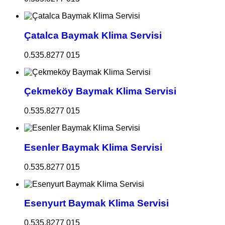
Çatalca Baymak Klima Servisi
0.535.8277 015
Çekmeköy Baymak Klima Servisi
0.535.8277 015
Esenler Baymak Klima Servisi
0.535.8277 015
Esenyurt Baymak Klima Servisi
0.535.8277 015