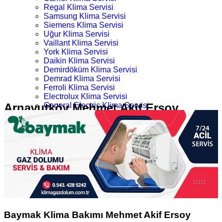
Regal Klima Servisi
Samsung Klima Servisi
Siemens Klima Servisi
Uğur Klima Servisi
Vaillant Klima Servisi
York Klima Servisi
Daikin Klima Servisi
Demirdöküm Klima Servisi
Demrad Klima Servisi
Ferroli Klima Servisi
Electrolux Klima Servisi
Arnavutköy Mehmet Akif Ersoy
General Electric Klima Servisi
LG Klima Servisi
Baymak Klima Bakımı
Midea Klima Servisi
Mitsubishi Klima Servisi
Profilo Klima Servisi
Ana Sayfa
İletişim
Arnavutköy Baymak Klima Bakımı
Arnavutköy Mehmet Akif Ersoy Baymak Klima Bakımı
Baymak Klima Bakımı Mehmet Akif Ersoy