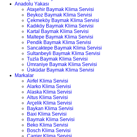
Anadolu Yakası
Ataşehir Baymak Klima Servisi
Beykoz Baymak Klima Servisi
Çekmeköy Baymak Klima Servisi
Kadıköy Baymak Klima Servisi
Kartal Baymak Klima Servisi
Maltepe Baymak Klima Servisi
Pendik Baymak Klima Servisi
Sancaktepe Baymak Klima Servisi
Sultanbeyli Baymak Klima Servisi
Tuzla Baymak Klima Servisi
Ümraniye Baymak Klima Servisi
Üsküdar Baymak Klima Servisi
Markalar
Airfel Klima Servisi
Alarko Klima Servisi
Alaska Klima Servisi
Altus Klima Servisi
Arçelik Klima Servisi
Baykan Klima Servisi
Baxi Klima Servisi
Baymak Klima Servisi
Beko Klima Servisi
Bosch Klima Servisi
Carrier Klima Servisi