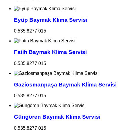
Eyüp Baymak Klima Servisi
0.535.8277 015
Fatih Baymak Klima Servisi
0.535.8277 015
Gaziosmanpaşa Baymak Klima Servisi
0.535.8277 015
Güngören Baymak Klima Servisi
0.535.8277 015