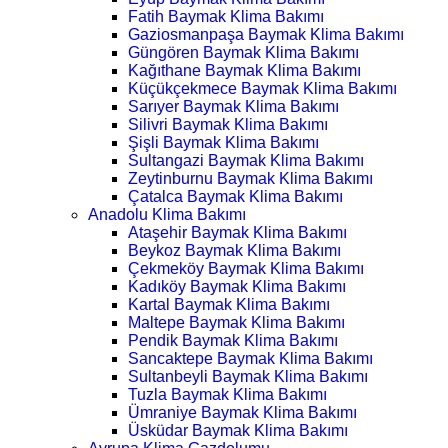
Fatih Baymak Klima Bakımı
Gaziosmanpaşa Baymak Klima Bakımı
Güngören Baymak Klima Bakımı
Kağıthane Baymak Klima Bakımı
Küçükçekmece Baymak Klima Bakımı
Sarıyer Baymak Klima Bakımı
Silivri Baymak Klima Bakımı
Şişli Baymak Klima Bakımı
Sultangazi Baymak Klima Bakımı
Zeytinburnu Baymak Klima Bakımı
Çatalca Baymak Klima Bakımı
Anadolu Klima Bakımı
Ataşehir Baymak Klima Bakımı
Beykoz Baymak Klima Bakımı
Çekmeköy Baymak Klima Bakımı
Kadıköy Baymak Klima Bakımı
Kartal Baymak Klima Bakımı
Maltepe Baymak Klima Bakımı
Pendik Baymak Klima Bakımı
Sancaktepe Baymak Klima Bakımı
Sultanbeyli Baymak Klima Bakımı
Tuzla Baymak Klima Bakımı
Ümraniye Baymak Klima Bakımı
Üsküdar Baymak Klima Bakımı