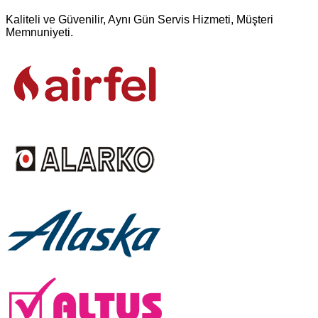
Kaliteli ve Güvenilir, Aynı Gün Servis Hizmeti, Müşteri
Memnuniyeti.