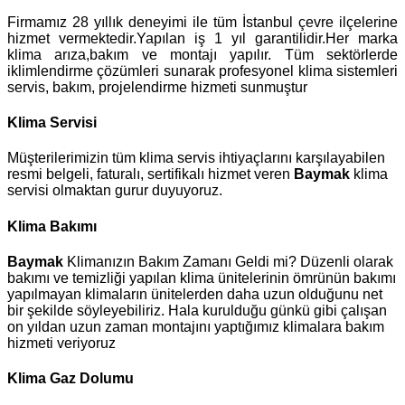
Firmamız 28 yıllık deneyimi ile tüm İstanbul çevre ilçelerine
hizmet vermektedir.Yapılan iş 1 yıl garantilidir.Her marka
klima arıza,bakım ve montajı yapılır. Tüm sektörlerde
iklimlendirme çözümleri sunarak profesyonel klima sistemleri
servis, bakım, projelendirme hizmeti sunmuştur
Klima Servisi
Müşterilerimizin tüm klima servis ihtiyaçlarını karşılayabilen
resmi belgeli, faturalı, sertifikalı hizmet veren
Baymak
klima
servisi olmaktan gurur duyuyoruz.
Klima Bakımı
Baymak
Klimanızın Bakım Zamanı Geldi mi? Düzenli olarak
bakımı ve temizliği yapılan klima ünitelerinin ömrünün bakımı
yapılmayan klimaların ünitelerden daha uzun olduğunu net
bir şekilde söyleyebiliriz. Hala kurulduğu günkü gibi çalışan
on yıldan uzun zaman montajını yaptığımız klimalara bakım
hizmeti veriyoruz
Klima Gaz Dolumu