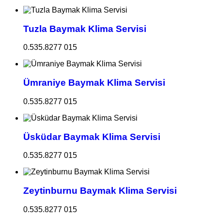
Tuzla Baymak Klima Servisi
0.535.8277 015
Ümraniye Baymak Klima Servisi
0.535.8277 015
Üsküdar Baymak Klima Servisi
0.535.8277 015
Zeytinburnu Baymak Klima Servisi
0.535.8277 015