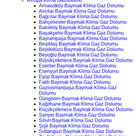
Avrupa Klima Gazdolumu
Arnavutköy Baymak Klima Gaz Dolumu
Avcılar Baymak Klima Gaz Dolumu
Bağcılar Baymak Klima Gaz Dolumu
Bahçelievler Baymak Klima Gaz Dolumu
Bakırköy Baymak Klima Gaz Dolumu
Başakşehir Baymak Klima Gaz Dolumu
Bayrampaşa Baymak Klima Gaz Dolumu
Beşiktaş Baymak Klima Gaz Dolumu
Beylikdüzü Baymak Klima Gaz Dolumu
Beyoğlu Baymak Klima Gaz Dolumu
Büyükçekmece Baymak Klima Gaz Dolumu
Esenler Baymak Klima Gaz Dolumu
Esenyurt Baymak Klima Gaz Dolumu
Eyüp Baymak Klima Gaz Dolumu
Fatih Baymak Klima Gaz Dolumu
Gaziosmanpaşa Baymak Klima Gaz
Dolumu
Güngören Baymak Klima Gaz Dolumu
Kağıthane Baymak Klima Gaz Dolumu
Küçükçekmece Baymak Klima Gaz Dolumu
Sarıyer Baymak Klima Gaz Dolumu
Silivri Baymak Klima Gaz Dolumu
Şişli Baymak Klima Gaz Dolumu
Sultangazi Baymak Klima Gaz Dolumu