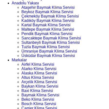
Anadolu Yakası
Ataşehir Baymak Klima Servisi
Beykoz Baymak Klima Servisi
Çekmeköy Baymak Klima Servisi
Kadıköy Baymak Klima Servisi
Kartal Baymak Klima Servisi
Maltepe Baymak Klima Servisi
Pendik Baymak Klima Servisi
Sancaktepe Baymak Klima Servisi
Sultanbeyli Baymak Klima Servisi
Tuzla Baymak Klima Servisi
Ümraniye Baymak Klima Servisi
Üsküdar Baymak Klima Servisi
Markalar
Airfel Klima Servisi
Alarko Klima Servisi
Alaska Klima Servisi
Altus Klima Servisi
Arçelik Klima Servisi
Baykan Klima Servisi
Baxi Klima Servisi
Baymak Klima Servisi
Beko Klima Servisi
Bosch Klima Servisi
Carrier Klima Servisi