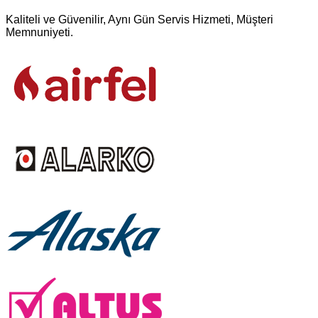
Kaliteli ve Güvenilir, Aynı Gün Servis Hizmeti, Müşteri
Memnuniyeti.