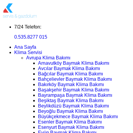
7/24 Telefon:
0.535.8277 015
Ana Sayfa
Klima Servisi
Avrupa Klima Bakımı
Arnavutköy Baymak Klima Bakımı
Avcılar Baymak Klima Bakımı
Bağcılar Baymak Klima Bakımı
Bahçelievler Baymak Klima Bakımı
Bakırköy Baymak Klima Bakımı
Başakşehir Baymak Klima Bakımı
Bayrampaşa Baymak Klima Bakımı
Beşiktaş Baymak Klima Bakımı
Beylikdüzü Baymak Klima Bakımı
Beyoğlu Baymak Klima Bakımı
Büyükçekmece Baymak Klima Bakımı
Esenler Baymak Klima Bakımı
Esenyurt Baymak Klima Bakımı
Eyüp Baymak Klima Bakımı