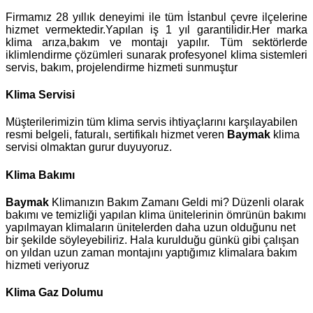
Firmamız 28 yıllık deneyimi ile tüm İstanbul çevre ilçelerine
hizmet vermektedir.Yapılan iş 1 yıl garantilidir.Her marka
klima arıza,bakım ve montajı yapılır. Tüm sektörlerde
iklimlendirme çözümleri sunarak profesyonel klima sistemleri
servis, bakım, projelendirme hizmeti sunmuştur
Klima Servisi
Müşterilerimizin tüm klima servis ihtiyaçlarını karşılayabilen
resmi belgeli, faturalı, sertifikalı hizmet veren
Baymak
klima
servisi olmaktan gurur duyuyoruz.
Klima Bakımı
Baymak
Klimanızın Bakım Zamanı Geldi mi? Düzenli olarak
bakımı ve temizliği yapılan klima ünitelerinin ömrünün bakımı
yapılmayan klimaların ünitelerden daha uzun olduğunu net
bir şekilde söyleyebiliriz. Hala kurulduğu günkü gibi çalışan
on yıldan uzun zaman montajını yaptığımız klimalara bakım
hizmeti veriyoruz
Klima Gaz Dolumu