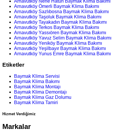
Arnavutköy Nene Hatun Baymak Klima Bakımı
Arnavutköy Ömerli Baymak Klima Bakımı
Arnavutköy Sazlıbosna Baymak Klima Bakımı
Arnavutköy Taşoluk Baymak Klima Bakımı
Arnavutköy Tayakadın Baymak Klima Bakımı
Arnavutköy Terkos Baymak Klima Bakımı
Arnavutköy Yassıören Baymak Klima Bakımı
Arnavutköy Yavuz Selim Baymak Klima Bakımı
Arnavutköy Yeniköy Baymak Klima Bakımı
Arnavutköy Yeşilbayır Baymak Klima Bakımı
Arnavutköy Yunus Emre Baymak Klima Bakımı
Etiketler
Baymak Klima Servisi
Baymak Klima Bakımı
Baymak Klima Montajı
Baymak Klima Demontajı
Baymak Klima Gaz Dolumu
Baymak Klima Tamiri
Hizmet Verdiğimiz
Markalar