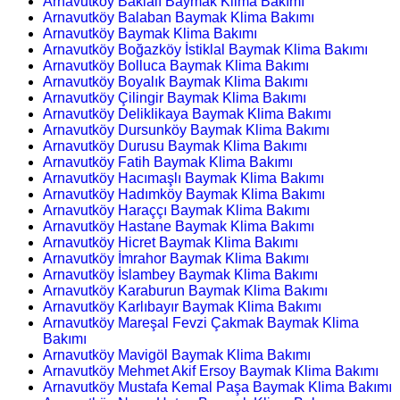
Arnavutköy Baklalı Baymak Klima Bakımı
Arnavutköy Balaban Baymak Klima Bakımı
Arnavutköy Baymak Klima Bakımı
Arnavutköy Boğazköy İstiklal Baymak Klima Bakımı
Arnavutköy Bolluca Baymak Klima Bakımı
Arnavutköy Boyalık Baymak Klima Bakımı
Arnavutköy Çilingir Baymak Klima Bakımı
Arnavutköy Deliklikaya Baymak Klima Bakımı
Arnavutköy Dursunköy Baymak Klima Bakımı
Arnavutköy Durusu Baymak Klima Bakımı
Arnavutköy Fatih Baymak Klima Bakımı
Arnavutköy Hacımaşlı Baymak Klima Bakımı
Arnavutköy Hadımköy Baymak Klima Bakımı
Arnavutköy Haraççı Baymak Klima Bakımı
Arnavutköy Hastane Baymak Klima Bakımı
Arnavutköy Hicret Baymak Klima Bakımı
Arnavutköy İmrahor Baymak Klima Bakımı
Arnavutköy İslambey Baymak Klima Bakımı
Arnavutköy Karaburun Baymak Klima Bakımı
Arnavutköy Karlıbayır Baymak Klima Bakımı
Arnavutköy Mareşal Fevzi Çakmak Baymak Klima
Bakımı
Arnavutköy Mavigöl Baymak Klima Bakımı
Arnavutköy Mehmet Akif Ersoy Baymak Klima Bakımı
Arnavutköy Mustafa Kemal Paşa Baymak Klima Bakımı