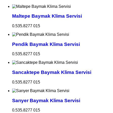
Maltepe Baymak Klima Servisi
0.535.8277 015
Pendik Baymak Klima Servisi
0.535.8277 015
Sancaktepe Baymak Klima Servisi
0.535.8277 015
Sarıyer Baymak Klima Servisi
0.535.8277 015