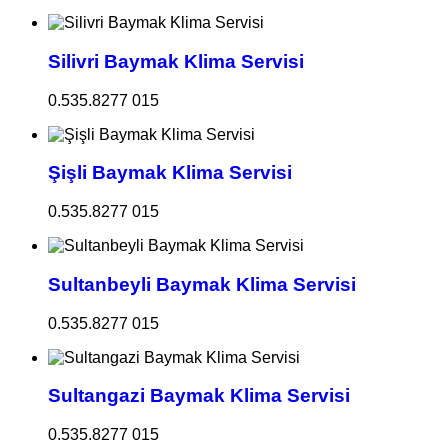
Silivri Baymak Klima Servisi
0.535.8277 015
Şişli Baymak Klima Servisi
0.535.8277 015
Sultanbeyli Baymak Klima Servisi
0.535.8277 015
Sultangazi Baymak Klima Servisi
0.535.8277 015