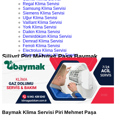
Regal Klima Servisi
Samsung Klima Servisi
Siemens Klima Servisi
Uğur Klima Servisi
Vaillant Klima Servisi
York Klima Servisi
Daikin Klima Servisi
Demirdöküm Klima Servisi
Demrad Klima Servisi
Ferroli Klima Servisi
Electrolux Klima Servisi
Silivri Piri Mehmet Paşa Baymak
General Electric Klima Servisi
LG Klima Servisi
Klima Servisi
Midea Klima Servisi
Mitsubishi Klima Servisi
Profilo Klima Servisi
Ana Sayfa
İletişim
Silivri Baymak Klima Servisi
Silivri Piri Mehmet Paşa Baymak Klima Servisi
Baymak Klima Servisi Piri Mehmet Paşa