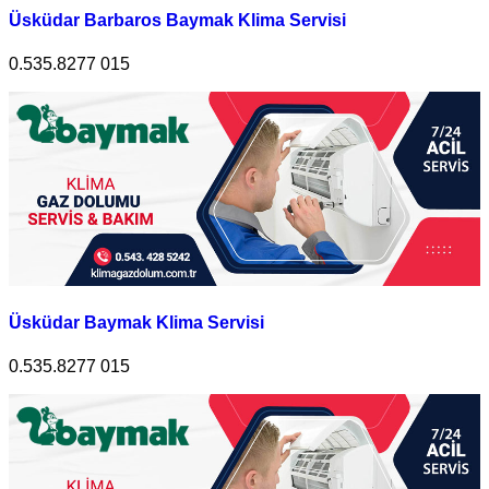
Üsküdar Barbaros Baymak Klima Servisi
0.535.8277 015
Üsküdar Baymak Klima Servisi
0.535.8277 015