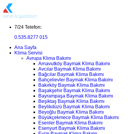
7/24 Telefon:
0.535.8277 015
Ana Sayfa
Klima Servisi
Avrupa Klima Bakımı
Arnavutköy Baymak Klima Bakımı
Avcılar Baymak Klima Bakımı
Bağcılar Baymak Klima Bakımı
Bahçelievler Baymak Klima Bakımı
Bakırköy Baymak Klima Bakımı
Başakşehir Baymak Klima Bakımı
Bayrampaşa Baymak Klima Bakımı
Beşiktaş Baymak Klima Bakımı
Beylikdüzü Baymak Klima Bakımı
Beyoğlu Baymak Klima Bakımı
Büyükçekmece Baymak Klima Bakımı
Esenler Baymak Klima Bakımı
Esenyurt Baymak Klima Bakımı
Eyüp Baymak Klima Bakımı