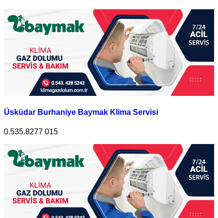
Üsküdar Burhaniye Baymak Klima Servisi
0.535.8277 015