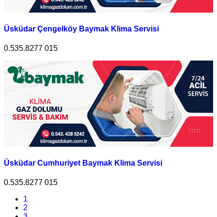
Üsküdar Çengelköy Baymak Klima Servisi
0.535.8277 015
Üsküdar Cumhuriyet Baymak Klima Servisi
0.535.8277 015
1
2
3