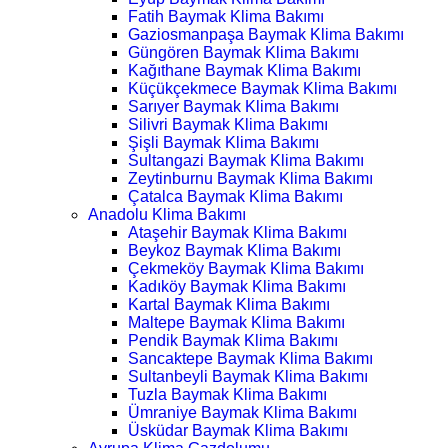
Fatih Baymak Klima Bakımı
Gaziosmanpaşa Baymak Klima Bakımı
Güngören Baymak Klima Bakımı
Kağıthane Baymak Klima Bakımı
Küçükçekmece Baymak Klima Bakımı
Sarıyer Baymak Klima Bakımı
Silivri Baymak Klima Bakımı
Şişli Baymak Klima Bakımı
Sultangazi Baymak Klima Bakımı
Zeytinburnu Baymak Klima Bakımı
Çatalca Baymak Klima Bakımı
Anadolu Klima Bakımı
Ataşehir Baymak Klima Bakımı
Beykoz Baymak Klima Bakımı
Çekmeköy Baymak Klima Bakımı
Kadıköy Baymak Klima Bakımı
Kartal Baymak Klima Bakımı
Maltepe Baymak Klima Bakımı
Pendik Baymak Klima Bakımı
Sancaktepe Baymak Klima Bakımı
Sultanbeyli Baymak Klima Bakımı
Tuzla Baymak Klima Bakımı
Ümraniye Baymak Klima Bakımı
Üsküdar Baymak Klima Bakımı