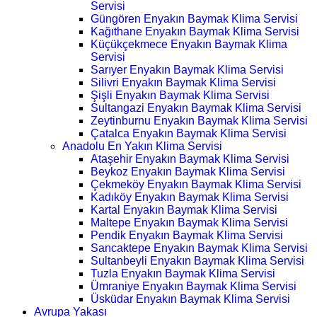
Servisi
Güngören Enyakın Baymak Klima Servisi
Kağıthane Enyakın Baymak Klima Servisi
Küçükçekmece Enyakın Baymak Klima
Servisi
Sarıyer Enyakın Baymak Klima Servisi
Silivri Enyakın Baymak Klima Servisi
Şişli Enyakın Baymak Klima Servisi
Sultangazi Enyakın Baymak Klima Servisi
Zeytinburnu Enyakın Baymak Klima Servisi
Çatalca Enyakın Baymak Klima Servisi
Anadolu En Yakın Klima Servisi
Ataşehir Enyakın Baymak Klima Servisi
Beykoz Enyakın Baymak Klima Servisi
Çekmeköy Enyakın Baymak Klima Servisi
Kadıköy Enyakın Baymak Klima Servisi
Kartal Enyakın Baymak Klima Servisi
Maltepe Enyakın Baymak Klima Servisi
Pendik Enyakın Baymak Klima Servisi
Sancaktepe Enyakın Baymak Klima Servisi
Sultanbeyli Enyakın Baymak Klima Servisi
Tuzla Enyakın Baymak Klima Servisi
Ümraniye Enyakın Baymak Klima Servisi
Üsküdar Enyakın Baymak Klima Servisi
Avrupa Yakası