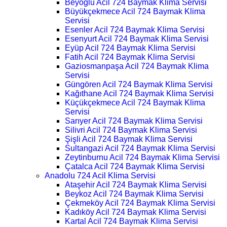
Beyoğlu Acil 724 Baymak Klima Servisi
Büyükçekmece Acil 724 Baymak Klima
Servisi
Esenler Acil 724 Baymak Klima Servisi
Esenyurt Acil 724 Baymak Klima Servisi
Eyüp Acil 724 Baymak Klima Servisi
Fatih Acil 724 Baymak Klima Servisi
Gaziosmanpaşa Acil 724 Baymak Klima
Servisi
Güngören Acil 724 Baymak Klima Servisi
Kağıthane Acil 724 Baymak Klima Servisi
Küçükçekmece Acil 724 Baymak Klima
Servisi
Sarıyer Acil 724 Baymak Klima Servisi
Silivri Acil 724 Baymak Klima Servisi
Şişli Acil 724 Baymak Klima Servisi
Sultangazi Acil 724 Baymak Klima Servisi
Zeytinburnu Acil 724 Baymak Klima Servisi
Çatalca Acil 724 Baymak Klima Servisi
Anadolu 724 Acil Klima Servisi
Ataşehir Acil 724 Baymak Klima Servisi
Beykoz Acil 724 Baymak Klima Servisi
Çekmeköy Acil 724 Baymak Klima Servisi
Kadıköy Acil 724 Baymak Klima Servisi
Kartal Acil 724 Baymak Klima Servisi