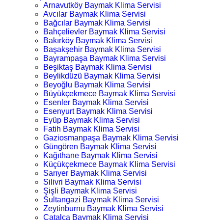
Arnavutköy Baymak Klima Servisi
Avcılar Baymak Klima Servisi
Bağcılar Baymak Klima Servisi
Bahçelievler Baymak Klima Servisi
Bakırköy Baymak Klima Servisi
Başakşehir Baymak Klima Servisi
Bayrampaşa Baymak Klima Servisi
Beşiktaş Baymak Klima Servisi
Beylikdüzü Baymak Klima Servisi
Beyoğlu Baymak Klima Servisi
Büyükçekmece Baymak Klima Servisi
Esenler Baymak Klima Servisi
Esenyurt Baymak Klima Servisi
Eyüp Baymak Klima Servisi
Fatih Baymak Klima Servisi
Gaziosmanpaşa Baymak Klima Servisi
Güngören Baymak Klima Servisi
Kağıthane Baymak Klima Servisi
Küçükçekmece Baymak Klima Servisi
Sarıyer Baymak Klima Servisi
Silivri Baymak Klima Servisi
Şişli Baymak Klima Servisi
Sultangazi Baymak Klima Servisi
Zeytinburnu Baymak Klima Servisi
Çatalca Baymak Klima Servisi