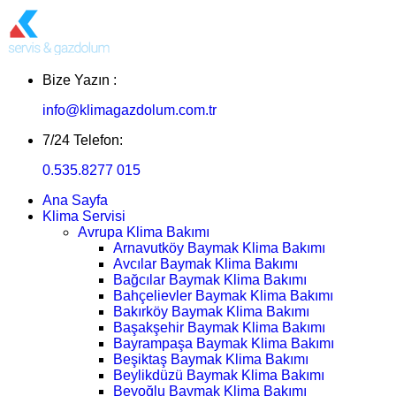
Bize Yazın :
info@klimagazdolum.com.tr
7/24 Telefon:
0.535.8277 015
Ana Sayfa
Klima Servisi
Avrupa Klima Bakımı
Arnavutköy Baymak Klima Bakımı
Avcılar Baymak Klima Bakımı
Bağcılar Baymak Klima Bakımı
Bahçelievler Baymak Klima Bakımı
Bakırköy Baymak Klima Bakımı
Başakşehir Baymak Klima Bakımı
Bayrampaşa Baymak Klima Bakımı
Beşiktaş Baymak Klima Bakımı
Beylikdüzü Baymak Klima Bakımı
Beyoğlu Baymak Klima Bakımı