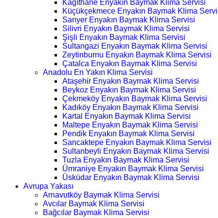
Kağıthane Enyakın Baymak Klima Servisi
Küçükçekmece Enyakın Baymak Klima Servi
Sarıyer Enyakın Baymak Klima Servisi
Silivri Enyakın Baymak Klima Servisi
Şişli Enyakın Baymak Klima Servisi
Sultangazi Enyakın Baymak Klima Servisi
Zeytinburnu Enyakın Baymak Klima Servisi
Çatalca Enyakın Baymak Klima Servisi
Anadolu En Yakın Klima Servisi
Ataşehir Enyakın Baymak Klima Servisi
Beykoz Enyakın Baymak Klima Servisi
Çekmeköy Enyakın Baymak Klima Servisi
Kadıköy Enyakın Baymak Klima Servisi
Kartal Enyakın Baymak Klima Servisi
Maltepe Enyakın Baymak Klima Servisi
Pendik Enyakın Baymak Klima Servisi
Sancaktepe Enyakın Baymak Klima Servisi
Sultanbeyli Enyakın Baymak Klima Servisi
Tuzla Enyakın Baymak Klima Servisi
Ümraniye Enyakın Baymak Klima Servisi
Üsküdar Enyakın Baymak Klima Servisi
Avrupa Yakası
Arnavutköy Baymak Klima Servisi
Avcılar Baymak Klima Servisi
Bağcılar Baymak Klima Servisi