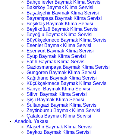
Bahçelievler Baymak Klima Servisi
Bakırköy Baymak Klima Servisi
Başakşehir Baymak Klima Servisi
Bayrampaşa Baymak Klima Servisi
Beşiktaş Baymak Klima Servisi
Beylikdüzü Baymak Klima Servisi
Beyoğlu Baymak Klima Servisi
Büyükçekmece Baymak Klima Servisi
Esenler Baymak Klima Servisi
Esenyurt Baymak Klima Servisi
Eyüp Baymak Klima Servisi
Fatih Baymak Klima Servisi
Gaziosmanpaşa Baymak Klima Servisi
Güngören Baymak Klima Servisi
Kağıthane Baymak Klima Servisi
Küçükçekmece Baymak Klima Servisi
Sarıyer Baymak Klima Servisi
Silivri Baymak Klima Servisi
Şişli Baymak Klima Servisi
Sultangazi Baymak Klima Servisi
Zeytinburnu Baymak Klima Servisi
Çatalca Baymak Klima Servisi
Anadolu Yakası
Ataşehir Baymak Klima Servisi
Beykoz Baymak Klima Servisi