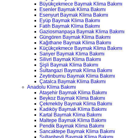
Büyükçekmece Baymak Klima Bakımı
Esenler Baymak Klima Bakımı
Esenyurt Baymak Klima Bakımı
Eyüp Baymak Klima Bakımı
Fatih Baymak Klima Bakımı
Gaziosmanpaşa Baymak Klima Bakımı
Güngören Baymak Klima Bakımı
Kağıthane Baymak Klima Bakımı
Küçükçekmece Baymak Klima Bakımı
Sarıyer Baymak Klima Bakımı
Silivri Baymak Klima Bakımı
Şişli Baymak Klima Bakımı
Sultangazi Baymak Klima Bakımı
Zeytinburnu Baymak Klima Bakımı
Çatalca Baymak Klima Bakımı
Anadolu Klima Bakımı
Ataşehir Baymak Klima Bakımı
Beykoz Baymak Klima Bakımı
Çekmeköy Baymak Klima Bakımı
Kadıköy Baymak Klima Bakımı
Kartal Baymak Klima Bakımı
Maltepe Baymak Klima Bakımı
Pendik Baymak Klima Bakımı
Sancaktepe Baymak Klima Bakımı
Sultanbeyli Baymak Klima Bakımı