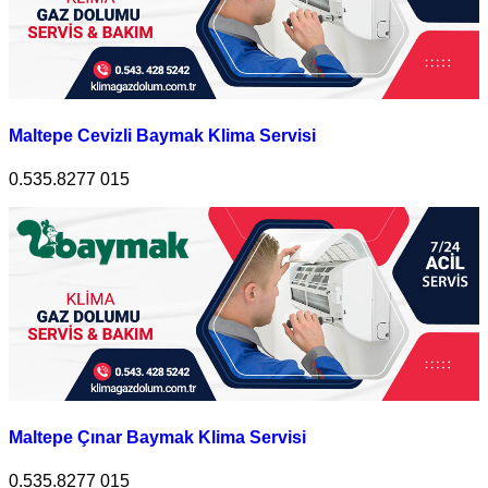
Maltepe Cevizli Baymak Klima Servisi
0.535.8277 015
Maltepe Çınar Baymak Klima Servisi
0.535.8277 015