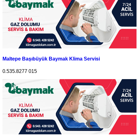
Maltepe Başıbüyük Baymak Klima Servisi
0.535.8277 015