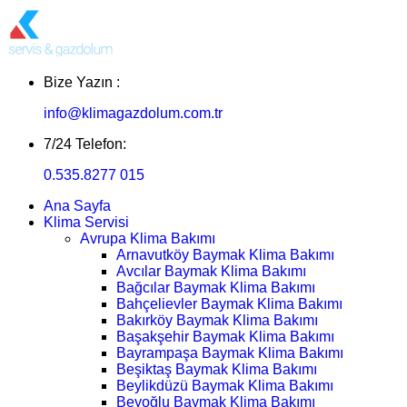
Bize Yazın :
info@klimagazdolum.com.tr
7/24 Telefon:
0.535.8277 015
Ana Sayfa
Klima Servisi
Avrupa Klima Bakımı
Arnavutköy Baymak Klima Bakımı
Avcılar Baymak Klima Bakımı
Bağcılar Baymak Klima Bakımı
Bahçelievler Baymak Klima Bakımı
Bakırköy Baymak Klima Bakımı
Başakşehir Baymak Klima Bakımı
Bayrampaşa Baymak Klima Bakımı
Beşiktaş Baymak Klima Bakımı
Beylikdüzü Baymak Klima Bakımı
Beyoğlu Baymak Klima Bakımı