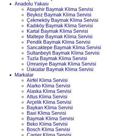
Anadolu Yakası
Ataşehir Baymak Klima Servisi
Beykoz Baymak Klima Servisi
Çekmeköy Baymak Klima Servisi
Kadıköy Baymak Klima Servisi
Kartal Baymak Klima Servisi
Maltepe Baymak Klima Servisi
Pendik Baymak Klima Servisi
Sancaktepe Baymak Klima Servisi
Sultanbeyli Baymak Klima Servisi
Tuzla Baymak Klima Servisi
Ümraniye Baymak Klima Servisi
Üsküdar Baymak Klima Servisi
Markalar
Airfel Klima Servisi
Alarko Klima Servisi
Alaska Klima Servisi
Altus Klima Servisi
Arçelik Klima Servisi
Baykan Klima Servisi
Baxi Klima Servisi
Baymak Klima Servisi
Beko Klima Servisi
Bosch Klima Servisi
Carrier Klima Servisi