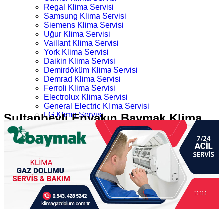
Regal Klima Servisi
Samsung Klima Servisi
Siemens Klima Servisi
Uğur Klima Servisi
Vaillant Klima Servisi
York Klima Servisi
Daikin Klima Servisi
Demirdöküm Klima Servisi
Demrad Klima Servisi
Ferroli Klima Servisi
Electrolux Klima Servisi
General Electric Klima Servisi
LG Klima Servisi
Sultanbeyli Enyakın Baymak Klima
Midea Klima Servisi
Servisi
Mitsubishi Klima Servisi
Profilo Klima Servisi
İletişim
Ana Sayfa
Kategoriler
Sultanbeyli Enyakın Baymak Klima Servisi