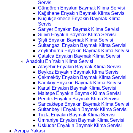
Servisi
Güngören Enyakın Baymak Klima Servisi
Kağıthane Enyakın Baymak Klima Servisi
Küçükçekmece Enyakın Baymak Klima
Servisi
Sarıyer Enyakın Baymak Klima Servisi
Silivri Enyakın Baymak Klima Servisi
Şişli Enyakın Baymak Klima Servisi
Sultangazi Enyakın Baymak Klima Servisi
Zeytinburnu Enyakın Baymak Klima Servisi
Çatalca Enyakın Baymak Klima Servisi
Anadolu En Yakın Klima Servisi
Ataşehir Enyakın Baymak Klima Servisi
Beykoz Enyakın Baymak Klima Servisi
Çekmeköy Enyakın Baymak Klima Servisi
Kadıköy Enyakın Baymak Klima Servisi
Kartal Enyakın Baymak Klima Servisi
Maltepe Enyakın Baymak Klima Servisi
Pendik Enyakın Baymak Klima Servisi
Sancaktepe Enyakın Baymak Klima Servisi
Sultanbeyli Enyakın Baymak Klima Servisi
Tuzla Enyakın Baymak Klima Servisi
Ümraniye Enyakın Baymak Klima Servisi
Üsküdar Enyakın Baymak Klima Servisi
Avrupa Yakası