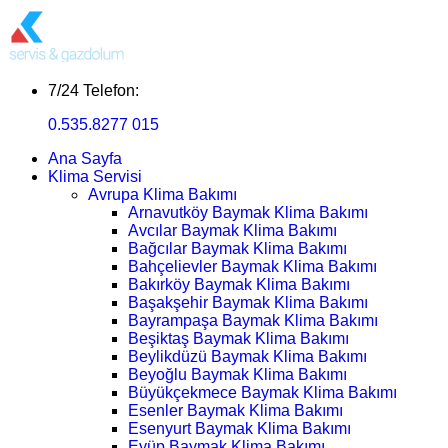
7/24 Telefon:
0.535.8277 015
Ana Sayfa
Klima Servisi
Avrupa Klima Bakımı
Arnavutköy Baymak Klima Bakımı
Avcılar Baymak Klima Bakımı
Bağcılar Baymak Klima Bakımı
Bahçelievler Baymak Klima Bakımı
Bakırköy Baymak Klima Bakımı
Başakşehir Baymak Klima Bakımı
Bayrampaşa Baymak Klima Bakımı
Beşiktaş Baymak Klima Bakımı
Beylikdüzü Baymak Klima Bakımı
Beyoğlu Baymak Klima Bakımı
Büyükçekmece Baymak Klima Bakımı
Esenler Baymak Klima Bakımı
Esenyurt Baymak Klima Bakımı
Eyüp Baymak Klima Bakımı