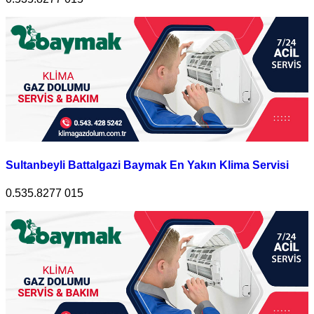
Sultanbeyli Battalgazi Baymak En Yakın Klima Servisi
0.535.8277 015