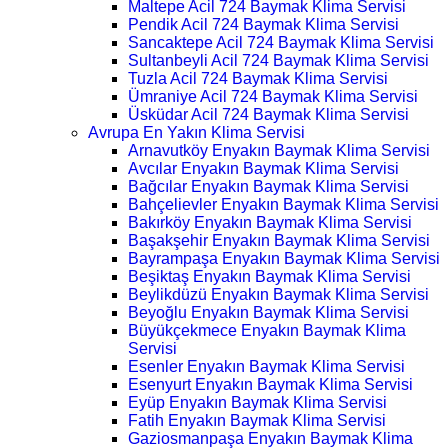
Maltepe Acil 724 Baymak Klima Servisi
Pendik Acil 724 Baymak Klima Servisi
Sancaktepe Acil 724 Baymak Klima Servisi
Sultanbeyli Acil 724 Baymak Klima Servisi
Tuzla Acil 724 Baymak Klima Servisi
Ümraniye Acil 724 Baymak Klima Servisi
Üsküdar Acil 724 Baymak Klima Servisi
Avrupa En Yakın Klima Servisi
Arnavutköy Enyakın Baymak Klima Servisi
Avcılar Enyakın Baymak Klima Servisi
Bağcılar Enyakın Baymak Klima Servisi
Bahçelievler Enyakın Baymak Klima Servisi
Bakırköy Enyakın Baymak Klima Servisi
Başakşehir Enyakın Baymak Klima Servisi
Bayrampaşa Enyakın Baymak Klima Servisi
Beşiktaş Enyakın Baymak Klima Servisi
Beylikdüzü Enyakın Baymak Klima Servisi
Beyoğlu Enyakın Baymak Klima Servisi
Büyükçekmece Enyakın Baymak Klima
Servisi
Esenler Enyakın Baymak Klima Servisi
Esenyurt Enyakın Baymak Klima Servisi
Eyüp Enyakın Baymak Klima Servisi
Fatih Enyakın Baymak Klima Servisi
Gaziosmanpaşa Enyakın Baymak Klima