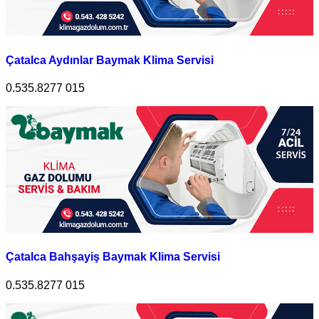
Çatalca Aydınlar Baymak Klima Servisi
0.535.8277 015
Çatalca Bahşayiş Baymak Klima Servisi
0.535.8277 015