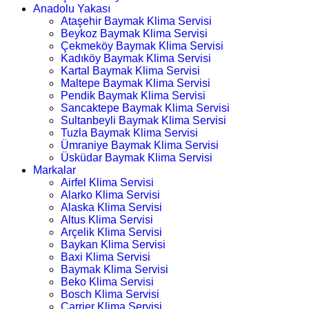
Anadolu Yakası
Ataşehir Baymak Klima Servisi
Beykoz Baymak Klima Servisi
Çekmeköy Baymak Klima Servisi
Kadıköy Baymak Klima Servisi
Kartal Baymak Klima Servisi
Maltepe Baymak Klima Servisi
Pendik Baymak Klima Servisi
Sancaktepe Baymak Klima Servisi
Sultanbeyli Baymak Klima Servisi
Tuzla Baymak Klima Servisi
Ümraniye Baymak Klima Servisi
Üsküdar Baymak Klima Servisi
Markalar
Airfel Klima Servisi
Alarko Klima Servisi
Alaska Klima Servisi
Altus Klima Servisi
Arçelik Klima Servisi
Baykan Klima Servisi
Baxi Klima Servisi
Baymak Klima Servisi
Beko Klima Servisi
Bosch Klima Servisi
Carrier Klima Servisi