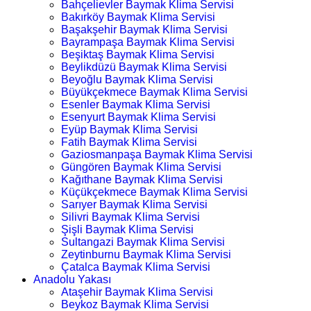
Bahçelievler Baymak Klima Servisi
Bakırköy Baymak Klima Servisi
Başakşehir Baymak Klima Servisi
Bayrampaşa Baymak Klima Servisi
Beşiktaş Baymak Klima Servisi
Beylikdüzü Baymak Klima Servisi
Beyoğlu Baymak Klima Servisi
Büyükçekmece Baymak Klima Servisi
Esenler Baymak Klima Servisi
Esenyurt Baymak Klima Servisi
Eyüp Baymak Klima Servisi
Fatih Baymak Klima Servisi
Gaziosmanpaşa Baymak Klima Servisi
Güngören Baymak Klima Servisi
Kağıthane Baymak Klima Servisi
Küçükçekmece Baymak Klima Servisi
Sarıyer Baymak Klima Servisi
Silivri Baymak Klima Servisi
Şişli Baymak Klima Servisi
Sultangazi Baymak Klima Servisi
Zeytinburnu Baymak Klima Servisi
Çatalca Baymak Klima Servisi
Anadolu Yakası
Ataşehir Baymak Klima Servisi
Beykoz Baymak Klima Servisi