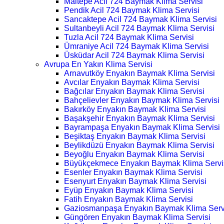
Maltepe Acil 724 Baymak Klima Servisi
Pendik Acil 724 Baymak Klima Servisi
Sancaktepe Acil 724 Baymak Klima Servisi
Sultanbeyli Acil 724 Baymak Klima Servisi
Tuzla Acil 724 Baymak Klima Servisi
Ümraniye Acil 724 Baymak Klima Servisi
Üsküdar Acil 724 Baymak Klima Servisi
Avrupa En Yakın Klima Servisi
Arnavutköy Enyakın Baymak Klima Servisi
Avcılar Enyakın Baymak Klima Servisi
Bağcılar Enyakın Baymak Klima Servisi
Bahçelievler Enyakın Baymak Klima Servisi
Bakırköy Enyakın Baymak Klima Servisi
Başakşehir Enyakın Baymak Klima Servisi
Bayrampaşa Enyakın Baymak Klima Servisi
Beşiktaş Enyakın Baymak Klima Servisi
Beylikdüzü Enyakın Baymak Klima Servisi
Beyoğlu Enyakın Baymak Klima Servisi
Büyükçekmece Enyakın Baymak Klima Servi
Esenler Enyakın Baymak Klima Servisi
Esenyurt Enyakın Baymak Klima Servisi
Eyüp Enyakın Baymak Klima Servisi
Fatih Enyakın Baymak Klima Servisi
Gaziosmanpaşa Enyakın Baymak Klima Serv
Güngören Enyakın Baymak Klima Servisi