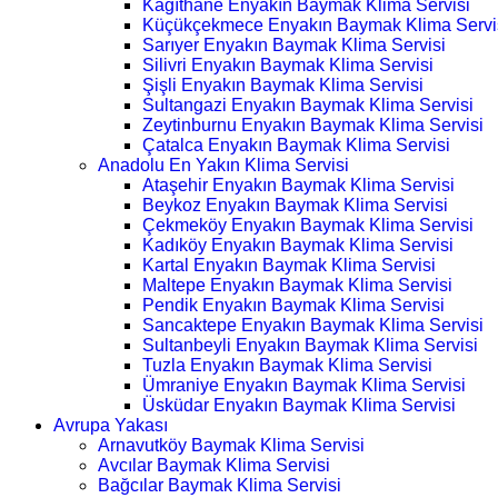
Kağıthane Enyakın Baymak Klima Servisi
Küçükçekmece Enyakın Baymak Klima Servi
Sarıyer Enyakın Baymak Klima Servisi
Silivri Enyakın Baymak Klima Servisi
Şişli Enyakın Baymak Klima Servisi
Sultangazi Enyakın Baymak Klima Servisi
Zeytinburnu Enyakın Baymak Klima Servisi
Çatalca Enyakın Baymak Klima Servisi
Anadolu En Yakın Klima Servisi
Ataşehir Enyakın Baymak Klima Servisi
Beykoz Enyakın Baymak Klima Servisi
Çekmeköy Enyakın Baymak Klima Servisi
Kadıköy Enyakın Baymak Klima Servisi
Kartal Enyakın Baymak Klima Servisi
Maltepe Enyakın Baymak Klima Servisi
Pendik Enyakın Baymak Klima Servisi
Sancaktepe Enyakın Baymak Klima Servisi
Sultanbeyli Enyakın Baymak Klima Servisi
Tuzla Enyakın Baymak Klima Servisi
Ümraniye Enyakın Baymak Klima Servisi
Üsküdar Enyakın Baymak Klima Servisi
Avrupa Yakası
Arnavutköy Baymak Klima Servisi
Avcılar Baymak Klima Servisi
Bağcılar Baymak Klima Servisi