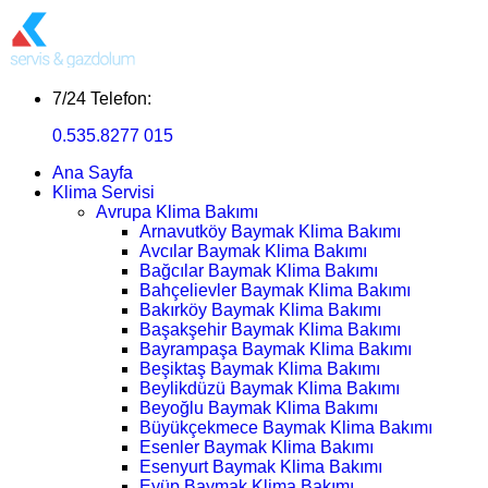
7/24 Telefon:
0.535.8277 015
Ana Sayfa
Klima Servisi
Avrupa Klima Bakımı
Arnavutköy Baymak Klima Bakımı
Avcılar Baymak Klima Bakımı
Bağcılar Baymak Klima Bakımı
Bahçelievler Baymak Klima Bakımı
Bakırköy Baymak Klima Bakımı
Başakşehir Baymak Klima Bakımı
Bayrampaşa Baymak Klima Bakımı
Beşiktaş Baymak Klima Bakımı
Beylikdüzü Baymak Klima Bakımı
Beyoğlu Baymak Klima Bakımı
Büyükçekmece Baymak Klima Bakımı
Esenler Baymak Klima Bakımı
Esenyurt Baymak Klima Bakımı
Eyüp Baymak Klima Bakımı