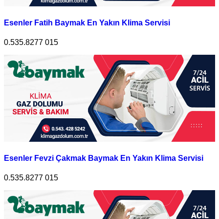
Esenler Fatih Baymak En Yakın Klima Servisi
0.535.8277 015
Esenler Fevzi Çakmak Baymak En Yakın Klima Servisi
0.535.8277 015