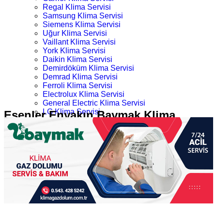
Regal Klima Servisi
Samsung Klima Servisi
Siemens Klima Servisi
Uğur Klima Servisi
Vaillant Klima Servisi
York Klima Servisi
Daikin Klima Servisi
Demirdöküm Klima Servisi
Demrad Klima Servisi
Ferroli Klima Servisi
Electrolux Klima Servisi
General Electric Klima Servisi
LG Klima Servisi
Esenler Enyakın Baymak Klima
Midea Klima Servisi
Servisi
Mitsubishi Klima Servisi
Profilo Klima Servisi
İletişim
Ana Sayfa
Kategoriler
Esenler Enyakın Baymak Klima Servisi