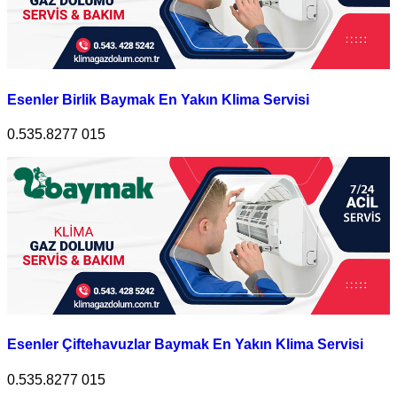
Esenler Birlik Baymak En Yakın Klima Servisi
0.535.8277 015
Esenler Çiftehavuzlar Baymak En Yakın Klima Servisi
0.535.8277 015