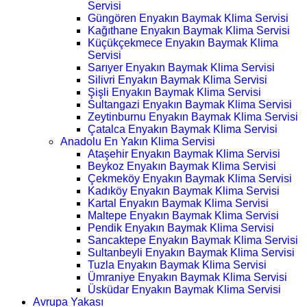
Servisi
Güngören Enyakın Baymak Klima Servisi
Kağıthane Enyakın Baymak Klima Servisi
Küçükçekmece Enyakın Baymak Klima
Servisi
Sarıyer Enyakın Baymak Klima Servisi
Silivri Enyakın Baymak Klima Servisi
Şişli Enyakın Baymak Klima Servisi
Sultangazi Enyakın Baymak Klima Servisi
Zeytinburnu Enyakın Baymak Klima Servisi
Çatalca Enyakın Baymak Klima Servisi
Anadolu En Yakın Klima Servisi
Ataşehir Enyakın Baymak Klima Servisi
Beykoz Enyakın Baymak Klima Servisi
Çekmeköy Enyakın Baymak Klima Servisi
Kadıköy Enyakın Baymak Klima Servisi
Kartal Enyakın Baymak Klima Servisi
Maltepe Enyakın Baymak Klima Servisi
Pendik Enyakın Baymak Klima Servisi
Sancaktepe Enyakın Baymak Klima Servisi
Sultanbeyli Enyakın Baymak Klima Servisi
Tuzla Enyakın Baymak Klima Servisi
Ümraniye Enyakın Baymak Klima Servisi
Üsküdar Enyakın Baymak Klima Servisi
Avrupa Yakası