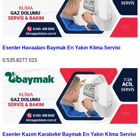
Esenler Havaalanı Baymak En Yakın Klima Servisi
0.535.8277 015
Esenler Kazım Karabekir Baymak En Yakın Klima Servisi