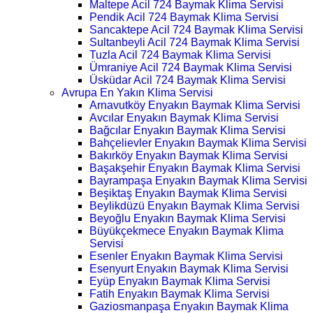
Maltepe Acil 724 Baymak Klima Servisi
Pendik Acil 724 Baymak Klima Servisi
Sancaktepe Acil 724 Baymak Klima Servisi
Sultanbeyli Acil 724 Baymak Klima Servisi
Tuzla Acil 724 Baymak Klima Servisi
Ümraniye Acil 724 Baymak Klima Servisi
Üsküdar Acil 724 Baymak Klima Servisi
Avrupa En Yakın Klima Servisi
Arnavutköy Enyakın Baymak Klima Servisi
Avcılar Enyakın Baymak Klima Servisi
Bağcılar Enyakın Baymak Klima Servisi
Bahçelievler Enyakın Baymak Klima Servisi
Bakırköy Enyakın Baymak Klima Servisi
Başakşehir Enyakın Baymak Klima Servisi
Bayrampaşa Enyakın Baymak Klima Servisi
Beşiktaş Enyakın Baymak Klima Servisi
Beylikdüzü Enyakın Baymak Klima Servisi
Beyoğlu Enyakın Baymak Klima Servisi
Büyükçekmece Enyakın Baymak Klima
Servisi
Esenler Enyakın Baymak Klima Servisi
Esenyurt Enyakın Baymak Klima Servisi
Eyüp Enyakın Baymak Klima Servisi
Fatih Enyakın Baymak Klima Servisi
Gaziosmanpaşa Enyakın Baymak Klima