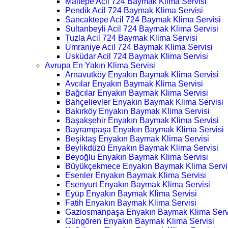
Maltepe Acil 724 Baymak Klima Servisi
Pendik Acil 724 Baymak Klima Servisi
Sancaktepe Acil 724 Baymak Klima Servisi
Sultanbeyli Acil 724 Baymak Klima Servisi
Tuzla Acil 724 Baymak Klima Servisi
Ümraniye Acil 724 Baymak Klima Servisi
Üsküdar Acil 724 Baymak Klima Servisi
Avrupa En Yakın Klima Servisi
Arnavutköy Enyakın Baymak Klima Servisi
Avcılar Enyakın Baymak Klima Servisi
Bağcılar Enyakın Baymak Klima Servisi
Bahçelievler Enyakın Baymak Klima Servisi
Bakırköy Enyakın Baymak Klima Servisi
Başakşehir Enyakın Baymak Klima Servisi
Bayrampaşa Enyakın Baymak Klima Servisi
Beşiktaş Enyakın Baymak Klima Servisi
Beylikdüzü Enyakın Baymak Klima Servisi
Beyoğlu Enyakın Baymak Klima Servisi
Büyükçekmece Enyakın Baymak Klima Servi
Esenler Enyakın Baymak Klima Servisi
Esenyurt Enyakın Baymak Klima Servisi
Eyüp Enyakın Baymak Klima Servisi
Fatih Enyakın Baymak Klima Servisi
Gaziosmanpaşa Enyakın Baymak Klima Serv
Güngören Enyakın Baymak Klima Servisi