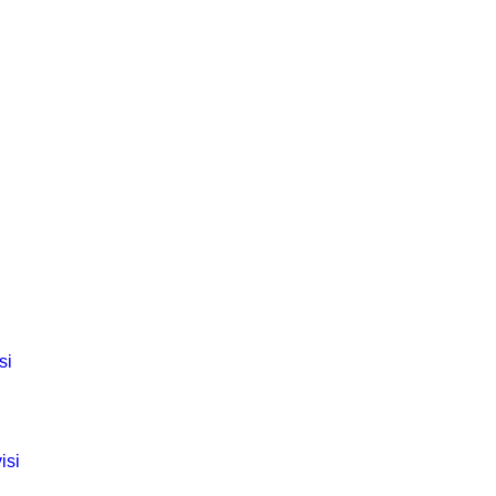
si
isi