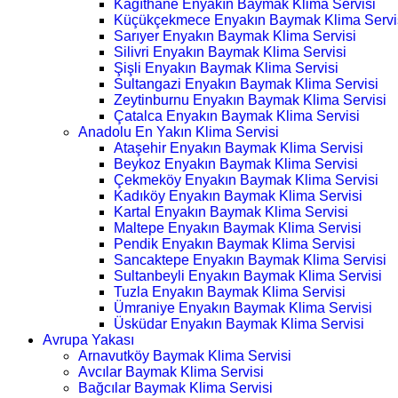
Kağıthane Enyakın Baymak Klima Servisi
Küçükçekmece Enyakın Baymak Klima Servi
Sarıyer Enyakın Baymak Klima Servisi
Silivri Enyakın Baymak Klima Servisi
Şişli Enyakın Baymak Klima Servisi
Sultangazi Enyakın Baymak Klima Servisi
Zeytinburnu Enyakın Baymak Klima Servisi
Çatalca Enyakın Baymak Klima Servisi
Anadolu En Yakın Klima Servisi
Ataşehir Enyakın Baymak Klima Servisi
Beykoz Enyakın Baymak Klima Servisi
Çekmeköy Enyakın Baymak Klima Servisi
Kadıköy Enyakın Baymak Klima Servisi
Kartal Enyakın Baymak Klima Servisi
Maltepe Enyakın Baymak Klima Servisi
Pendik Enyakın Baymak Klima Servisi
Sancaktepe Enyakın Baymak Klima Servisi
Sultanbeyli Enyakın Baymak Klima Servisi
Tuzla Enyakın Baymak Klima Servisi
Ümraniye Enyakın Baymak Klima Servisi
Üsküdar Enyakın Baymak Klima Servisi
Avrupa Yakası
Arnavutköy Baymak Klima Servisi
Avcılar Baymak Klima Servisi
Bağcılar Baymak Klima Servisi