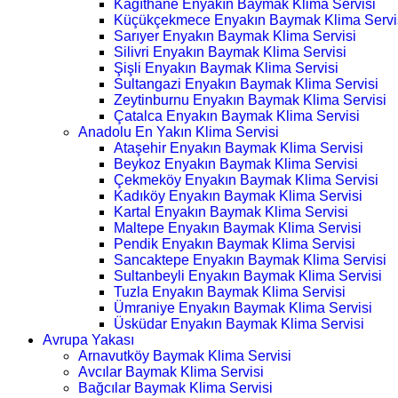
Kağıthane Enyakın Baymak Klima Servisi
Küçükçekmece Enyakın Baymak Klima Servi
Sarıyer Enyakın Baymak Klima Servisi
Silivri Enyakın Baymak Klima Servisi
Şişli Enyakın Baymak Klima Servisi
Sultangazi Enyakın Baymak Klima Servisi
Zeytinburnu Enyakın Baymak Klima Servisi
Çatalca Enyakın Baymak Klima Servisi
Anadolu En Yakın Klima Servisi
Ataşehir Enyakın Baymak Klima Servisi
Beykoz Enyakın Baymak Klima Servisi
Çekmeköy Enyakın Baymak Klima Servisi
Kadıköy Enyakın Baymak Klima Servisi
Kartal Enyakın Baymak Klima Servisi
Maltepe Enyakın Baymak Klima Servisi
Pendik Enyakın Baymak Klima Servisi
Sancaktepe Enyakın Baymak Klima Servisi
Sultanbeyli Enyakın Baymak Klima Servisi
Tuzla Enyakın Baymak Klima Servisi
Ümraniye Enyakın Baymak Klima Servisi
Üsküdar Enyakın Baymak Klima Servisi
Avrupa Yakası
Arnavutköy Baymak Klima Servisi
Avcılar Baymak Klima Servisi
Bağcılar Baymak Klima Servisi