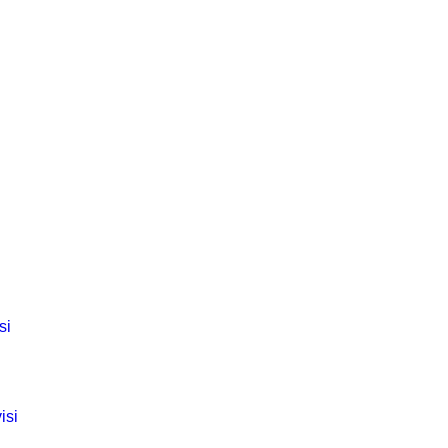
si
isi