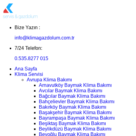
Bize Yazın :
info@klimagazdolum.com.tr
7/24 Telefon:
0.535.8277 015
Ana Sayfa
Klima Servisi
Avrupa Klima Bakımı
Arnavutköy Baymak Klima Bakımı
Avcılar Baymak Klima Bakımı
Bağcılar Baymak Klima Bakımı
Bahçelievler Baymak Klima Bakımı
Bakırköy Baymak Klima Bakımı
Başakşehir Baymak Klima Bakımı
Bayrampaşa Baymak Klima Bakımı
Beşiktaş Baymak Klima Bakımı
Beylikdüzü Baymak Klima Bakımı
Beyoğlu Baymak Klima Bakımı