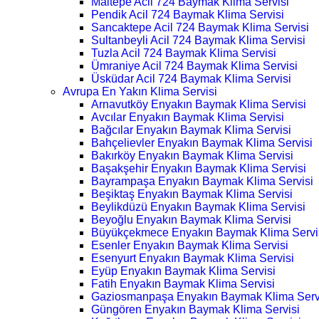
Maltepe Acil 724 Baymak Klima Servisi
Pendik Acil 724 Baymak Klima Servisi
Sancaktepe Acil 724 Baymak Klima Servisi
Sultanbeyli Acil 724 Baymak Klima Servisi
Tuzla Acil 724 Baymak Klima Servisi
Ümraniye Acil 724 Baymak Klima Servisi
Üsküdar Acil 724 Baymak Klima Servisi
Avrupa En Yakın Klima Servisi
Arnavutköy Enyakın Baymak Klima Servisi
Avcılar Enyakın Baymak Klima Servisi
Bağcılar Enyakın Baymak Klima Servisi
Bahçelievler Enyakın Baymak Klima Servisi
Bakırköy Enyakın Baymak Klima Servisi
Başakşehir Enyakın Baymak Klima Servisi
Bayrampaşa Enyakın Baymak Klima Servisi
Beşiktaş Enyakın Baymak Klima Servisi
Beylikdüzü Enyakın Baymak Klima Servisi
Beyoğlu Enyakın Baymak Klima Servisi
Büyükçekmece Enyakın Baymak Klima Servi
Esenler Enyakın Baymak Klima Servisi
Esenyurt Enyakın Baymak Klima Servisi
Eyüp Enyakın Baymak Klima Servisi
Fatih Enyakın Baymak Klima Servisi
Gaziosmanpaşa Enyakın Baymak Klima Serv
Güngören Enyakın Baymak Klima Servisi