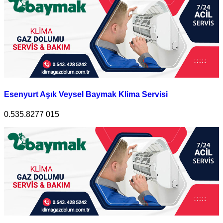
Esenyurt Aşık Veysel Baymak Klima Servisi
0.535.8277 015