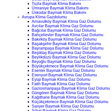
Tuzla Baymak Klima Bakımı
Ümraniye Baymak Klima Bakımı
Üsküdar Baymak Klima Bakımı
Avrupa Klima Gazdolumu
Arnavutköy Baymak Klima Gaz Dolumu
Avcılar Baymak Klima Gaz Dolumu
Bağcılar Baymak Klima Gaz Dolumu
Bahçelievler Baymak Klima Gaz Dolumu
Bakırköy Baymak Klima Gaz Dolumu
Başakşehir Baymak Klima Gaz Dolumu
Bayrampaşa Baymak Klima Gaz Dolumu
Beşiktaş Baymak Klima Gaz Dolumu
Beylikdüzü Baymak Klima Gaz Dolumu
Beyoğlu Baymak Klima Gaz Dolumu
Büyükçekmece Baymak Klima Gaz Dolumu
Esenler Baymak Klima Gaz Dolumu
Esenyurt Baymak Klima Gaz Dolumu
Eyüp Baymak Klima Gaz Dolumu
Fatih Baymak Klima Gaz Dolumu
Gaziosmanpaşa Baymak Klima Gaz Dolumu
Güngören Baymak Klima Gaz Dolumu
Kağıthane Baymak Klima Gaz Dolumu
Küçükçekmece Baymak Klima Gaz Dolumu
Sarıyer Baymak Klima Gaz Dolumu
Silivri Baymak Klima Gaz Dolumu