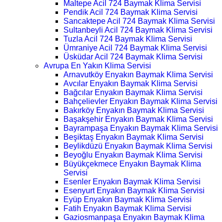
Maltepe Acil 724 Baymak Klima Servisi
Pendik Acil 724 Baymak Klima Servisi
Sancaktepe Acil 724 Baymak Klima Servisi
Sultanbeyli Acil 724 Baymak Klima Servisi
Tuzla Acil 724 Baymak Klima Servisi
Ümraniye Acil 724 Baymak Klima Servisi
Üsküdar Acil 724 Baymak Klima Servisi
Avrupa En Yakın Klima Servisi
Arnavutköy Enyakın Baymak Klima Servisi
Avcılar Enyakın Baymak Klima Servisi
Bağcılar Enyakın Baymak Klima Servisi
Bahçelievler Enyakın Baymak Klima Servisi
Bakırköy Enyakın Baymak Klima Servisi
Başakşehir Enyakın Baymak Klima Servisi
Bayrampaşa Enyakın Baymak Klima Servisi
Beşiktaş Enyakın Baymak Klima Servisi
Beylikdüzü Enyakın Baymak Klima Servisi
Beyoğlu Enyakın Baymak Klima Servisi
Büyükçekmece Enyakın Baymak Klima
Servisi
Esenler Enyakın Baymak Klima Servisi
Esenyurt Enyakın Baymak Klima Servisi
Eyüp Enyakın Baymak Klima Servisi
Fatih Enyakın Baymak Klima Servisi
Gaziosmanpaşa Enyakın Baymak Klima