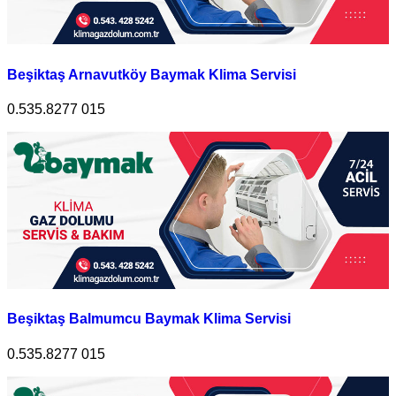
Beşiktaş Arnavutköy Baymak Klima Servisi
0.535.8277 015
Beşiktaş Balmumcu Baymak Klima Servisi
0.535.8277 015