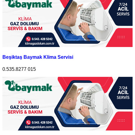
Beşiktaş Baymak Klima Servisi
0.535.8277 015