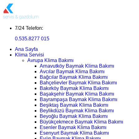
7/24 Telefon:
0.535.8277 015
Ana Sayfa
Klima Servisi
Avrupa Klima Bakımı
Arnavutköy Baymak Klima Bakımı
Avcılar Baymak Klima Bakımı
Bağcılar Baymak Klima Bakımı
Bahçelievler Baymak Klima Bakımı
Bakırköy Baymak Klima Bakımı
Başakşehir Baymak Klima Bakımı
Bayrampaşa Baymak Klima Bakımı
Beşiktaş Baymak Klima Bakımı
Beylikdüzü Baymak Klima Bakımı
Beyoğlu Baymak Klima Bakımı
Büyükçekmece Baymak Klima Bakımı
Esenler Baymak Klima Bakımı
Esenyurt Baymak Klima Bakımı
Eyüp Baymak Klima Bakımı