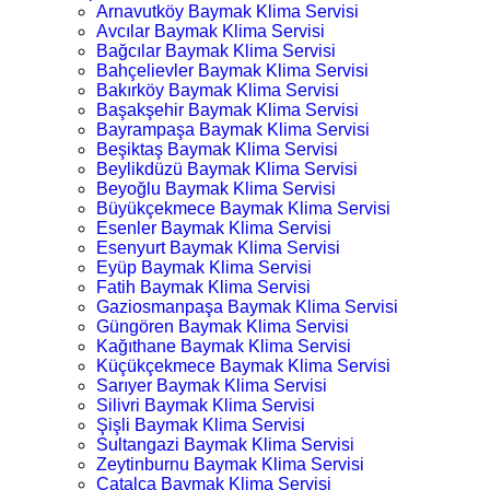
Arnavutköy Baymak Klima Servisi
Avcılar Baymak Klima Servisi
Bağcılar Baymak Klima Servisi
Bahçelievler Baymak Klima Servisi
Bakırköy Baymak Klima Servisi
Başakşehir Baymak Klima Servisi
Bayrampaşa Baymak Klima Servisi
Beşiktaş Baymak Klima Servisi
Beylikdüzü Baymak Klima Servisi
Beyoğlu Baymak Klima Servisi
Büyükçekmece Baymak Klima Servisi
Esenler Baymak Klima Servisi
Esenyurt Baymak Klima Servisi
Eyüp Baymak Klima Servisi
Fatih Baymak Klima Servisi
Gaziosmanpaşa Baymak Klima Servisi
Güngören Baymak Klima Servisi
Kağıthane Baymak Klima Servisi
Küçükçekmece Baymak Klima Servisi
Sarıyer Baymak Klima Servisi
Silivri Baymak Klima Servisi
Şişli Baymak Klima Servisi
Sultangazi Baymak Klima Servisi
Zeytinburnu Baymak Klima Servisi
Çatalca Baymak Klima Servisi