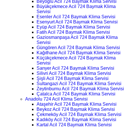
Beyoğlu Acil 724 Baymak Klima Servisi
Büyükçekmece Acil 724 Baymak Klima
Servisi
Esenler Acil 724 Baymak Klima Servisi
Esenyurt Acil 724 Baymak Klima Servisi
Eyüp Acil 724 Baymak Klima Servisi
Fatih Acil 724 Baymak Klima Servisi
Gaziosmanpaşa Acil 724 Baymak Klima
Servisi
Güngören Acil 724 Baymak Klima Servisi
Kağıthane Acil 724 Baymak Klima Servisi
Küçükçekmece Acil 724 Baymak Klima
Servisi
Sarıyer Acil 724 Baymak Klima Servisi
Silivri Acil 724 Baymak Klima Servisi
Şişli Acil 724 Baymak Klima Servisi
Sultangazi Acil 724 Baymak Klima Servisi
Zeytinburnu Acil 724 Baymak Klima Servisi
Çatalca Acil 724 Baymak Klima Servisi
Anadolu 724 Acil Klima Servisi
Ataşehir Acil 724 Baymak Klima Servisi
Beykoz Acil 724 Baymak Klima Servisi
Çekmeköy Acil 724 Baymak Klima Servisi
Kadıköy Acil 724 Baymak Klima Servisi
Kartal Acil 724 Baymak Klima Servisi