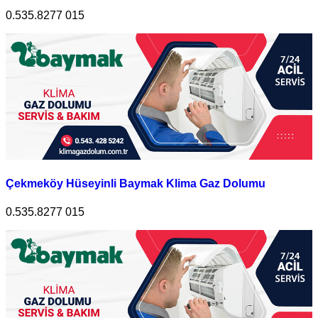
0.535.8277 015
Çekmeköy Hüseyinli Baymak Klima Gaz Dolumu
0.535.8277 015