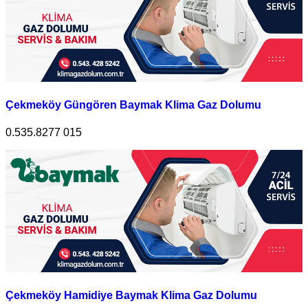
Çekmeköy Güngören Baymak Klima Gaz Dolumu
0.535.8277 015
Çekmeköy Hamidiye Baymak Klima Gaz Dolumu