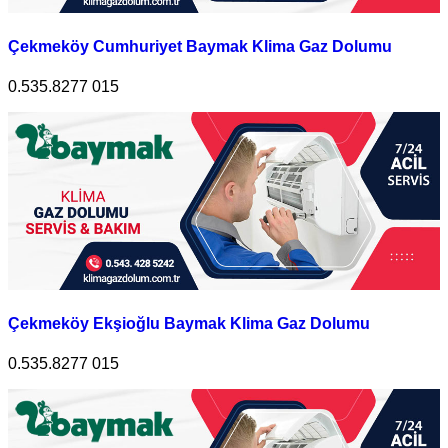
Çekmeköy Cumhuriyet Baymak Klima Gaz Dolumu
0.535.8277 015
Çekmeköy Ekşioğlu Baymak Klima Gaz Dolumu
0.535.8277 015