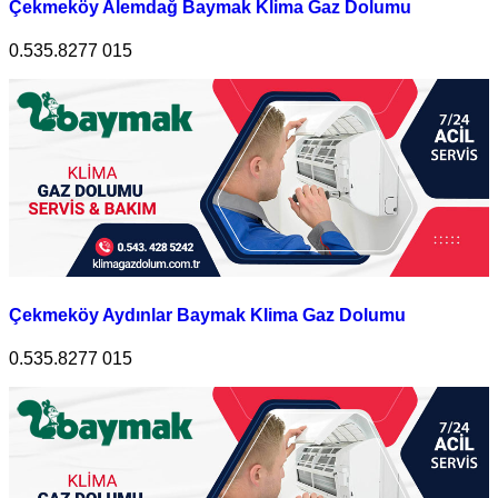
Çekmeköy Alemdağ Baymak Klima Gaz Dolumu
0.535.8277 015
Çekmeköy Aydınlar Baymak Klima Gaz Dolumu
0.535.8277 015