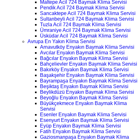
Maltepe Acil 724 Baymak Klima Servisi
Pendik Acil 724 Baymak Klima Servisi
Sancaktepe Acil 724 Baymak Klima Servisi
Sultanbeyli Acil 724 Baymak Klima Servisi
Tuzla Acil 724 Baymak Klima Servisi
Ümraniye Acil 724 Baymak Klima Servisi
Üsküdar Acil 724 Baymak Klima Servisi
Avrupa En Yakın Klima Servisi
Arnavutköy Enyakın Baymak Klima Servisi
Avcılar Enyakın Baymak Klima Servisi
Bağcılar Enyakın Baymak Klima Servisi
Bahçelievler Enyakın Baymak Klima Servisi
Bakırköy Enyakın Baymak Klima Servisi
Başakşehir Enyakın Baymak Klima Servisi
Bayrampaşa Enyakın Baymak Klima Servisi
Beşiktaş Enyakın Baymak Klima Servisi
Beylikdüzü Enyakın Baymak Klima Servisi
Beyoğlu Enyakın Baymak Klima Servisi
Büyükçekmece Enyakın Baymak Klima
Servisi
Esenler Enyakın Baymak Klima Servisi
Esenyurt Enyakın Baymak Klima Servisi
Eyüp Enyakın Baymak Klima Servisi
Fatih Enyakın Baymak Klima Servisi
Gaziosmanpaşa Enyakın Baymak Klima