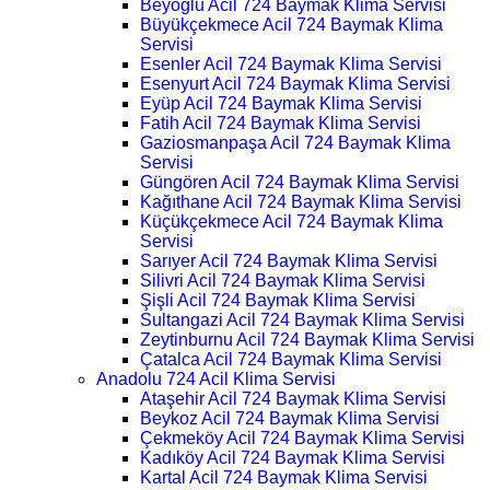
Beyoğlu Acil 724 Baymak Klima Servisi
Büyükçekmece Acil 724 Baymak Klima
Servisi
Esenler Acil 724 Baymak Klima Servisi
Esenyurt Acil 724 Baymak Klima Servisi
Eyüp Acil 724 Baymak Klima Servisi
Fatih Acil 724 Baymak Klima Servisi
Gaziosmanpaşa Acil 724 Baymak Klima
Servisi
Güngören Acil 724 Baymak Klima Servisi
Kağıthane Acil 724 Baymak Klima Servisi
Küçükçekmece Acil 724 Baymak Klima
Servisi
Sarıyer Acil 724 Baymak Klima Servisi
Silivri Acil 724 Baymak Klima Servisi
Şişli Acil 724 Baymak Klima Servisi
Sultangazi Acil 724 Baymak Klima Servisi
Zeytinburnu Acil 724 Baymak Klima Servisi
Çatalca Acil 724 Baymak Klima Servisi
Anadolu 724 Acil Klima Servisi
Ataşehir Acil 724 Baymak Klima Servisi
Beykoz Acil 724 Baymak Klima Servisi
Çekmeköy Acil 724 Baymak Klima Servisi
Kadıköy Acil 724 Baymak Klima Servisi
Kartal Acil 724 Baymak Klima Servisi