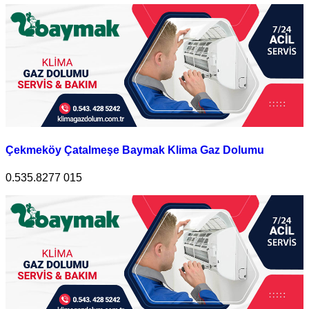
Çekmeköy Çatalmeşe Baymak Klima Gaz Dolumu
0.535.8277 015