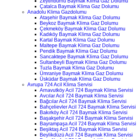
Zeytinburnu Baymak Klima Gaz Dolumu
Çatalca Baymak Klima Gaz Dolumu
Anadolu Klima Gazdolumu
Ataşehir Baymak Klima Gaz Dolumu
Beykoz Baymak Klima Gaz Dolumu
Çekmeköy Baymak Klima Gaz Dolumu
Kadıköy Baymak Klima Gaz Dolumu
Kartal Baymak Klima Gaz Dolumu
Maltepe Baymak Klima Gaz Dolumu
Pendik Baymak Klima Gaz Dolumu
Sancaktepe Baymak Klima Gaz Dolumu
Sultanbeyli Baymak Klima Gaz Dolumu
Tuzla Baymak Klima Gaz Dolumu
Ümraniye Baymak Klima Gaz Dolumu
Üsküdar Baymak Klima Gaz Dolumu
Avrupa 724 Acil Klima Servisi
Arnavutköy Acil 724 Baymak Klima Servisi
Avcılar Acil 724 Baymak Klima Servisi
Bağcılar Acil 724 Baymak Klima Servisi
Bahçelievler Acil 724 Baymak Klima Servisi
Bakırköy Acil 724 Baymak Klima Servisi
Başakşehir Acil 724 Baymak Klima Servisi
Bayrampaşa Acil 724 Baymak Klima Servisi
Beşiktaş Acil 724 Baymak Klima Servisi
Beylikdüzü Acil 724 Baymak Klima Servisi