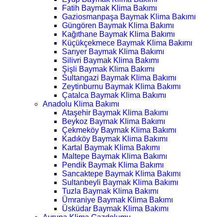
Fatih Baymak Klima Bakımı
Gaziosmanpaşa Baymak Klima Bakımı
Güngören Baymak Klima Bakımı
Kağıthane Baymak Klima Bakımı
Küçükçekmece Baymak Klima Bakımı
Sarıyer Baymak Klima Bakımı
Silivri Baymak Klima Bakımı
Şişli Baymak Klima Bakımı
Sultangazi Baymak Klima Bakımı
Zeytinburnu Baymak Klima Bakımı
Çatalca Baymak Klima Bakımı
Anadolu Klima Bakımı
Ataşehir Baymak Klima Bakımı
Beykoz Baymak Klima Bakımı
Çekmeköy Baymak Klima Bakımı
Kadıköy Baymak Klima Bakımı
Kartal Baymak Klima Bakımı
Maltepe Baymak Klima Bakımı
Pendik Baymak Klima Bakımı
Sancaktepe Baymak Klima Bakımı
Sultanbeyli Baymak Klima Bakımı
Tuzla Baymak Klima Bakımı
Ümraniye Baymak Klima Bakımı
Üsküdar Baymak Klima Bakımı