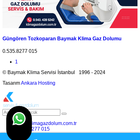
Güngören Tozkoparan Baymak Klima Gaz Dolumu
0.535.8277 015
1
© Baymak Klima Servisi İstanbul 1996 - 2024
Tasarım
Ankara Hosting
info@klimagazdolum.com.tr
0.535.8277 015
siteiçi arama