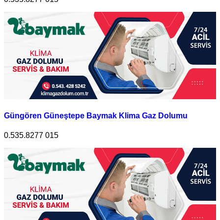
Güngören Güneştepe Baymak Klima Gaz Dolumu
0.535.8277 015