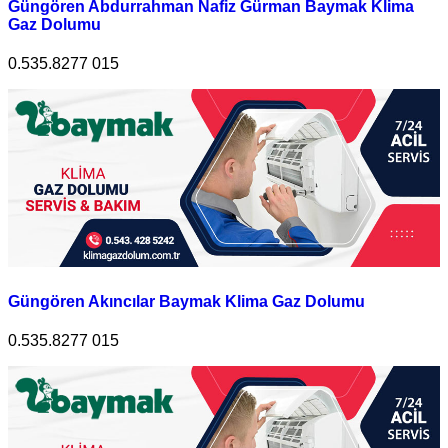
Güngören Abdurrahman Nafiz Gürman Baymak Klima
Gaz Dolumu
0.535.8277 015
Güngören Akıncılar Baymak Klima Gaz Dolumu
0.535.8277 015