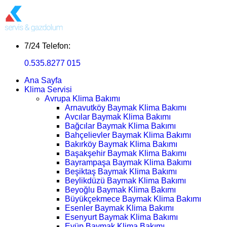
7/24 Telefon:
0.535.8277 015
Ana Sayfa
Klima Servisi
Avrupa Klima Bakımı
Arnavutköy Baymak Klima Bakımı
Avcılar Baymak Klima Bakımı
Bağcılar Baymak Klima Bakımı
Bahçelievler Baymak Klima Bakımı
Bakırköy Baymak Klima Bakımı
Başakşehir Baymak Klima Bakımı
Bayrampaşa Baymak Klima Bakımı
Beşiktaş Baymak Klima Bakımı
Beylikdüzü Baymak Klima Bakımı
Beyoğlu Baymak Klima Bakımı
Büyükçekmece Baymak Klima Bakımı
Esenler Baymak Klima Bakımı
Esenyurt Baymak Klima Bakımı
Eyüp Baymak Klima Bakımı