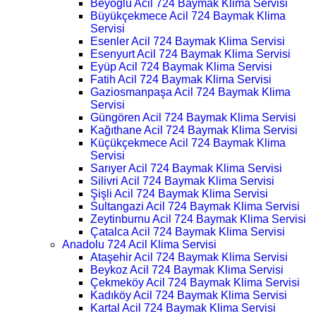
Beyoğlu Acil 724 Baymak Klima Servisi
Büyükçekmece Acil 724 Baymak Klima
Servisi
Esenler Acil 724 Baymak Klima Servisi
Esenyurt Acil 724 Baymak Klima Servisi
Eyüp Acil 724 Baymak Klima Servisi
Fatih Acil 724 Baymak Klima Servisi
Gaziosmanpaşa Acil 724 Baymak Klima
Servisi
Güngören Acil 724 Baymak Klima Servisi
Kağıthane Acil 724 Baymak Klima Servisi
Küçükçekmece Acil 724 Baymak Klima
Servisi
Sarıyer Acil 724 Baymak Klima Servisi
Silivri Acil 724 Baymak Klima Servisi
Şişli Acil 724 Baymak Klima Servisi
Sultangazi Acil 724 Baymak Klima Servisi
Zeytinburnu Acil 724 Baymak Klima Servisi
Çatalca Acil 724 Baymak Klima Servisi
Anadolu 724 Acil Klima Servisi
Ataşehir Acil 724 Baymak Klima Servisi
Beykoz Acil 724 Baymak Klima Servisi
Çekmeköy Acil 724 Baymak Klima Servisi
Kadıköy Acil 724 Baymak Klima Servisi
Kartal Acil 724 Baymak Klima Servisi