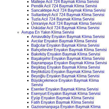
Maltepe Acil 724 Baymak Klima Servisi
Pendik Acil 724 Baymak Klima Servisi
Sancaktepe Acil 724 Baymak Klima Servisi
Sultanbeyli Acil 724 Baymak Klima Servisi
Tuzla Acil 724 Baymak Klima Servisi
Ümraniye Acil 724 Baymak Klima Servisi
Üsküdar Acil 724 Baymak Klima Servisi
Avrupa En Yakın Klima Servisi
Arnavutköy Enyakın Baymak Klima Servisi
Avcılar Enyakın Baymak Klima Servisi
Bağcılar Enyakın Baymak Klima Servisi
Bahçelievler Enyakın Baymak Klima Servisi
Bakırköy Enyakın Baymak Klima Servisi
Başakşehir Enyakın Baymak Klima Servisi
Bayrampaşa Enyakın Baymak Klima Servisi
Beşiktaş Enyakın Baymak Klima Servisi
Beylikdüzü Enyakın Baymak Klima Servisi
Beyoğlu Enyakın Baymak Klima Servisi
Büyükçekmece Enyakın Baymak Klima
Servisi
Esenler Enyakın Baymak Klima Servisi
Esenyurt Enyakın Baymak Klima Servisi
Eyüp Enyakın Baymak Klima Servisi
Fatih Enyakın Baymak Klima Servisi
Gaziosmanpaşa Enyakın Baymak Klima