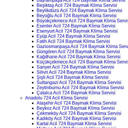
Bayrampaşa Acil 724 Baymak Klima Servisi
Beşiktaş Acil 724 Baymak Klima Servisi
Beylikdüzü Acil 724 Baymak Klima Servisi
Beyoğlu Acil 724 Baymak Klima Servisi
Büyükçekmece Acil 724 Baymak Klima Servi
Esenler Acil 724 Baymak Klima Servisi
Esenyurt Acil 724 Baymak Klima Servisi
Eyüp Acil 724 Baymak Klima Servisi
Fatih Acil 724 Baymak Klima Servisi
Gaziosmanpaşa Acil 724 Baymak Klima Serv
Güngören Acil 724 Baymak Klima Servisi
Kağıthane Acil 724 Baymak Klima Servisi
Küçükçekmece Acil 724 Baymak Klima Servi
Sarıyer Acil 724 Baymak Klima Servisi
Silivri Acil 724 Baymak Klima Servisi
Şişli Acil 724 Baymak Klima Servisi
Sultangazi Acil 724 Baymak Klima Servisi
Zeytinburnu Acil 724 Baymak Klima Servisi
Çatalca Acil 724 Baymak Klima Servisi
Anadolu 724 Acil Klima Servisi
Ataşehir Acil 724 Baymak Klima Servisi
Beykoz Acil 724 Baymak Klima Servisi
Çekmeköy Acil 724 Baymak Klima Servisi
Kadıköy Acil 724 Baymak Klima Servisi
Kartal Acil 724 Baymak Klima Servisi