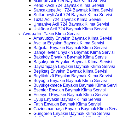
Maltepe Acil 724 Baymak Klima Servisi
Pendik Acil 724 Baymak Klima Servisi
Sancaktepe Acil 724 Baymak Klima Servisi
Sultanbeyli Acil 724 Baymak Klima Servisi
Tuzla Acil 724 Baymak Klima Servisi
Ümraniye Acil 724 Baymak Klima Servisi
Üsküdar Acil 724 Baymak Klima Servisi
Avrupa En Yakın Klima Servisi
Arnavutköy Enyakın Baymak Klima Servisi
Avcılar Enyakın Baymak Klima Servisi
Bağcılar Enyakın Baymak Klima Servisi
Bahçelievler Enyakın Baymak Klima Servisi
Bakırköy Enyakın Baymak Klima Servisi
Başakşehir Enyakın Baymak Klima Servisi
Bayrampaşa Enyakın Baymak Klima Servisi
Beşiktaş Enyakın Baymak Klima Servisi
Beylikdüzü Enyakın Baymak Klima Servisi
Beyoğlu Enyakın Baymak Klima Servisi
Büyükçekmece Enyakın Baymak Klima Servi
Esenler Enyakın Baymak Klima Servisi
Esenyurt Enyakın Baymak Klima Servisi
Eyüp Enyakın Baymak Klima Servisi
Fatih Enyakın Baymak Klima Servisi
Gaziosmanpaşa Enyakın Baymak Klima Serv
Güngören Enyakın Baymak Klima Servisi