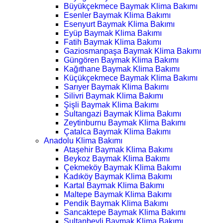
Büyükçekmece Baymak Klima Bakımı
Esenler Baymak Klima Bakımı
Esenyurt Baymak Klima Bakımı
Eyüp Baymak Klima Bakımı
Fatih Baymak Klima Bakımı
Gaziosmanpaşa Baymak Klima Bakımı
Güngören Baymak Klima Bakımı
Kağıthane Baymak Klima Bakımı
Küçükçekmece Baymak Klima Bakımı
Sarıyer Baymak Klima Bakımı
Silivri Baymak Klima Bakımı
Şişli Baymak Klima Bakımı
Sultangazi Baymak Klima Bakımı
Zeytinburnu Baymak Klima Bakımı
Çatalca Baymak Klima Bakımı
Anadolu Klima Bakımı
Ataşehir Baymak Klima Bakımı
Beykoz Baymak Klima Bakımı
Çekmeköy Baymak Klima Bakımı
Kadıköy Baymak Klima Bakımı
Kartal Baymak Klima Bakımı
Maltepe Baymak Klima Bakımı
Pendik Baymak Klima Bakımı
Sancaktepe Baymak Klima Bakımı
Sultanbeyli Baymak Klima Bakımı