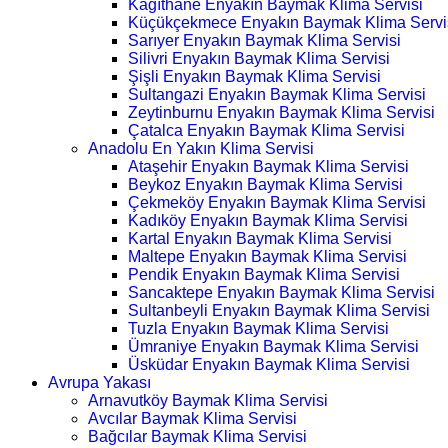
Kağıthane Enyakın Baymak Klima Servisi
Küçükçekmece Enyakın Baymak Klima Servi
Sarıyer Enyakın Baymak Klima Servisi
Silivri Enyakın Baymak Klima Servisi
Şişli Enyakın Baymak Klima Servisi
Sultangazi Enyakın Baymak Klima Servisi
Zeytinburnu Enyakın Baymak Klima Servisi
Çatalca Enyakın Baymak Klima Servisi
Anadolu En Yakın Klima Servisi
Ataşehir Enyakın Baymak Klima Servisi
Beykoz Enyakın Baymak Klima Servisi
Çekmeköy Enyakın Baymak Klima Servisi
Kadıköy Enyakın Baymak Klima Servisi
Kartal Enyakın Baymak Klima Servisi
Maltepe Enyakın Baymak Klima Servisi
Pendik Enyakın Baymak Klima Servisi
Sancaktepe Enyakın Baymak Klima Servisi
Sultanbeyli Enyakın Baymak Klima Servisi
Tuzla Enyakın Baymak Klima Servisi
Ümraniye Enyakın Baymak Klima Servisi
Üsküdar Enyakın Baymak Klima Servisi
Avrupa Yakası
Arnavutköy Baymak Klima Servisi
Avcılar Baymak Klima Servisi
Bağcılar Baymak Klima Servisi