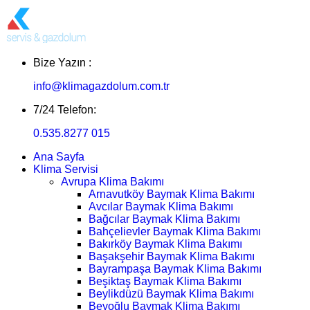
Bize Yazın :
info@klimagazdolum.com.tr
7/24 Telefon:
0.535.8277 015
Ana Sayfa
Klima Servisi
Avrupa Klima Bakımı
Arnavutköy Baymak Klima Bakımı
Avcılar Baymak Klima Bakımı
Bağcılar Baymak Klima Bakımı
Bahçelievler Baymak Klima Bakımı
Bakırköy Baymak Klima Bakımı
Başakşehir Baymak Klima Bakımı
Bayrampaşa Baymak Klima Bakımı
Beşiktaş Baymak Klima Bakımı
Beylikdüzü Baymak Klima Bakımı
Beyoğlu Baymak Klima Bakımı