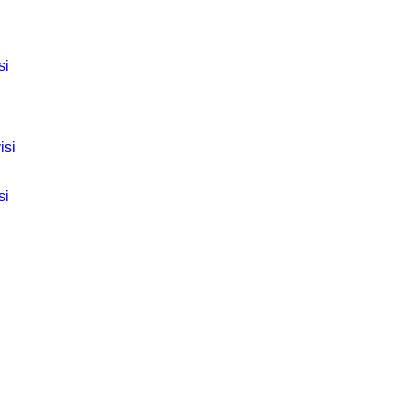
si
isi
si