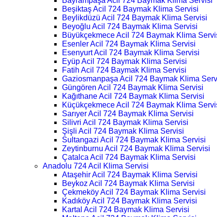
Bayrampaşa Acil 724 Baymak Klima Servisi
Beşiktaş Acil 724 Baymak Klima Servisi
Beylikdüzü Acil 724 Baymak Klima Servisi
Beyoğlu Acil 724 Baymak Klima Servisi
Büyükçekmece Acil 724 Baymak Klima Servi
Esenler Acil 724 Baymak Klima Servisi
Esenyurt Acil 724 Baymak Klima Servisi
Eyüp Acil 724 Baymak Klima Servisi
Fatih Acil 724 Baymak Klima Servisi
Gaziosmanpaşa Acil 724 Baymak Klima Serv
Güngören Acil 724 Baymak Klima Servisi
Kağıthane Acil 724 Baymak Klima Servisi
Küçükçekmece Acil 724 Baymak Klima Servi
Sarıyer Acil 724 Baymak Klima Servisi
Silivri Acil 724 Baymak Klima Servisi
Şişli Acil 724 Baymak Klima Servisi
Sultangazi Acil 724 Baymak Klima Servisi
Zeytinburnu Acil 724 Baymak Klima Servisi
Çatalca Acil 724 Baymak Klima Servisi
Anadolu 724 Acil Klima Servisi
Ataşehir Acil 724 Baymak Klima Servisi
Beykoz Acil 724 Baymak Klima Servisi
Çekmeköy Acil 724 Baymak Klima Servisi
Kadıköy Acil 724 Baymak Klima Servisi
Kartal Acil 724 Baymak Klima Servisi