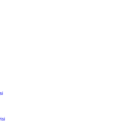
si
isi