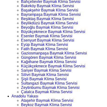
Bahçelievler Baymak Klima Servisi
Bakırköy Baymak Klima Servisi
Başakşehir Baymak Klima Servisi
Bayrampaşa Baymak Klima Servisi
Beşiktaş Baymak Klima Servisi
Beylikdüzü Baymak Klima Servisi
Beyoğlu Baymak Klima Servisi
Büyükçekmece Baymak Klima Servisi
Esenler Baymak Klima Servisi
Esenyurt Baymak Klima Servisi
Eyüp Baymak Klima Servisi
Fatih Baymak Klima Servisi
Gaziosmanpaşa Baymak Klima Servisi
Güngören Baymak Klima Servisi
Kağıthane Baymak Klima Servisi
Küçükçekmece Baymak Klima Servisi
Sarıyer Baymak Klima Servisi
Silivri Baymak Klima Servisi
Şişli Baymak Klima Servisi
Sultangazi Baymak Klima Servisi
Zeytinburnu Baymak Klima Servisi
Çatalca Baymak Klima Servisi
Anadolu Yakası
Ataşehir Baymak Klima Servisi
Beykoz Baymak Klima Servisi