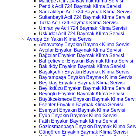
Maltepe Acil 724 Baymak Klima Servisi
Pendik Acil 724 Baymak Klima Servisi
Sancaktepe Acil 724 Baymak Klima Servisi
Sultanbeyli Acil 724 Baymak Klima Servisi
Tuzla Acil 724 Baymak Klima Servisi
Ümraniye Acil 724 Baymak Klima Servisi
Üsküdar Acil 724 Baymak Klima Servisi
Avrupa En Yakın Klima Servisi
Arnavutköy Enyakın Baymak Klima Servisi
Avcılar Enyakın Baymak Klima Servisi
Bağcılar Enyakın Baymak Klima Servisi
Bahçelievler Enyakın Baymak Klima Servisi
Bakırköy Enyakın Baymak Klima Servisi
Başakşehir Enyakın Baymak Klima Servisi
Bayrampaşa Enyakın Baymak Klima Servisi
Beşiktaş Enyakın Baymak Klima Servisi
Beylikdüzü Enyakın Baymak Klima Servisi
Beyoğlu Enyakın Baymak Klima Servisi
Büyükçekmece Enyakın Baymak Klima Servi
Esenler Enyakın Baymak Klima Servisi
Esenyurt Enyakın Baymak Klima Servisi
Eyüp Enyakın Baymak Klima Servisi
Fatih Enyakın Baymak Klima Servisi
Gaziosmanpaşa Enyakın Baymak Klima Serv
Güngören Enyakın Baymak Klima Servisi