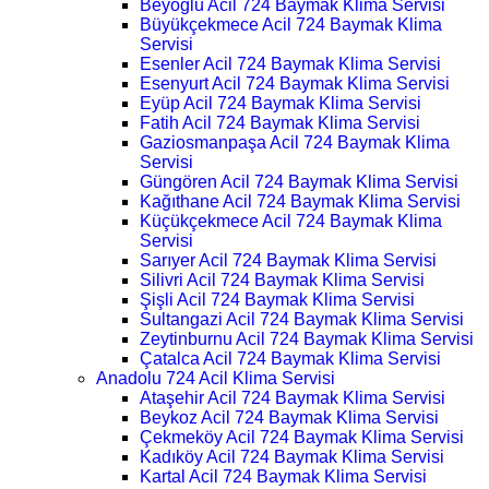
Beyoğlu Acil 724 Baymak Klima Servisi
Büyükçekmece Acil 724 Baymak Klima
Servisi
Esenler Acil 724 Baymak Klima Servisi
Esenyurt Acil 724 Baymak Klima Servisi
Eyüp Acil 724 Baymak Klima Servisi
Fatih Acil 724 Baymak Klima Servisi
Gaziosmanpaşa Acil 724 Baymak Klima
Servisi
Güngören Acil 724 Baymak Klima Servisi
Kağıthane Acil 724 Baymak Klima Servisi
Küçükçekmece Acil 724 Baymak Klima
Servisi
Sarıyer Acil 724 Baymak Klima Servisi
Silivri Acil 724 Baymak Klima Servisi
Şişli Acil 724 Baymak Klima Servisi
Sultangazi Acil 724 Baymak Klima Servisi
Zeytinburnu Acil 724 Baymak Klima Servisi
Çatalca Acil 724 Baymak Klima Servisi
Anadolu 724 Acil Klima Servisi
Ataşehir Acil 724 Baymak Klima Servisi
Beykoz Acil 724 Baymak Klima Servisi
Çekmeköy Acil 724 Baymak Klima Servisi
Kadıköy Acil 724 Baymak Klima Servisi
Kartal Acil 724 Baymak Klima Servisi