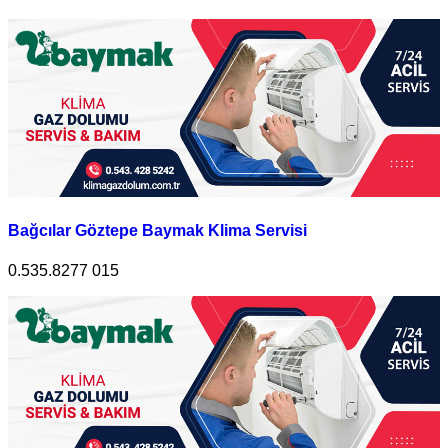
Bağcılar Göztepe Baymak Klima Servisi
0.535.8277 015