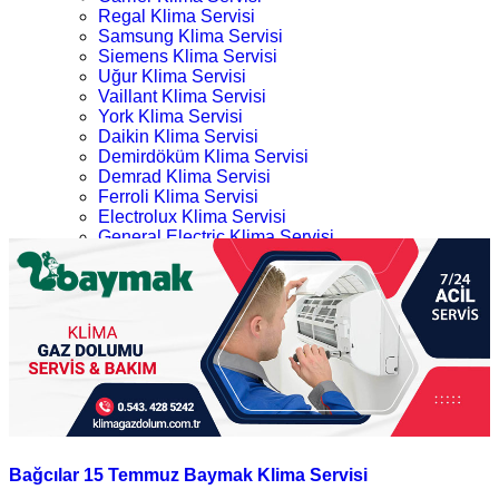
Regal Klima Servisi
Samsung Klima Servisi
Siemens Klima Servisi
Uğur Klima Servisi
Vaillant Klima Servisi
York Klima Servisi
Daikin Klima Servisi
Demirdöküm Klima Servisi
Demrad Klima Servisi
Ferroli Klima Servisi
Electrolux Klima Servisi
General Electric Klima Servisi
LG Klima Servisi
Bağcılar Baymak Klima Servisi
Midea Klima Servisi
Mitsubishi Klima Servisi
Ana Sayfa
Profilo Klima Servisi
Kategoriler
İletişim
Bağcılar Baymak Klima Servisi
Bağcılar 15 Temmuz Baymak Klima Servisi