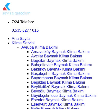
7/24 Telefon:
0.535.8277 015
Ana Sayfa
Klima Servisi
Avrupa Klima Bakımı
Arnavutköy Baymak Klima Bakımı
Avcılar Baymak Klima Bakımı
Bağcılar Baymak Klima Bakımı
Bahçelievler Baymak Klima Bakımı
Bakırköy Baymak Klima Bakımı
Başakşehir Baymak Klima Bakımı
Bayrampaşa Baymak Klima Bakımı
Beşiktaş Baymak Klima Bakımı
Beylikdüzü Baymak Klima Bakımı
Beyoğlu Baymak Klima Bakımı
Büyükçekmece Baymak Klima Bakımı
Esenler Baymak Klima Bakımı
Esenyurt Baymak Klima Bakımı
Eyüp Baymak Klima Bakımı