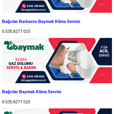
Bağcılar Barbaros Baymak Klima Servisi
0.535.8277 015
Bağcılar Baymak Klima Servisi
0.535.8277 015