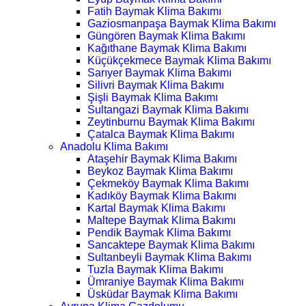
Fatih Baymak Klima Bakımı
Gaziosmanpaşa Baymak Klima Bakımı
Güngören Baymak Klima Bakımı
Kağıthane Baymak Klima Bakımı
Küçükçekmece Baymak Klima Bakımı
Sarıyer Baymak Klima Bakımı
Silivri Baymak Klima Bakımı
Şişli Baymak Klima Bakımı
Sultangazi Baymak Klima Bakımı
Zeytinburnu Baymak Klima Bakımı
Çatalca Baymak Klima Bakımı
Anadolu Klima Bakımı
Ataşehir Baymak Klima Bakımı
Beykoz Baymak Klima Bakımı
Çekmeköy Baymak Klima Bakımı
Kadıköy Baymak Klima Bakımı
Kartal Baymak Klima Bakımı
Maltepe Baymak Klima Bakımı
Pendik Baymak Klima Bakımı
Sancaktepe Baymak Klima Bakımı
Sultanbeyli Baymak Klima Bakımı
Tuzla Baymak Klima Bakımı
Ümraniye Baymak Klima Bakımı
Üsküdar Baymak Klima Bakımı