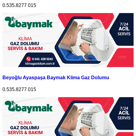
0.535.8277 015
Beyoğlu Ayaspaşa Baymak Klima Gaz Dolumu
0.535.8277 015