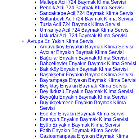
Maltepe Acil 724 Baymak Klima Servisi
Pendik Acil 724 Baymak Klima Servisi
Sancaktepe Acil 724 Baymak Klima Servisi
Sultanbeyli Acil 724 Baymak Klima Servisi
Tuzla Acil 724 Baymak Klima Servisi
Ümraniye Acil 724 Baymak Klima Servisi
Üsküdar Acil 724 Baymak Klima Servisi
Avrupa En Yakın Klima Servisi
Arnavutköy Enyakın Baymak Klima Servisi
Avcılar Enyakın Baymak Klima Servisi
Bağcılar Enyakın Baymak Klima Servisi
Bahçelievler Enyakın Baymak Klima Servisi
Bakırköy Enyakın Baymak Klima Servisi
Başakşehir Enyakın Baymak Klima Servisi
Bayrampaşa Enyakın Baymak Klima Servisi
Beşiktaş Enyakın Baymak Klima Servisi
Beylikdüzü Enyakın Baymak Klima Servisi
Beyoğlu Enyakın Baymak Klima Servisi
Büyükçekmece Enyakın Baymak Klima
Servisi
Esenler Enyakın Baymak Klima Servisi
Esenyurt Enyakın Baymak Klima Servisi
Eyüp Enyakın Baymak Klima Servisi
Fatih Enyakın Baymak Klima Servisi
Gaziosmanpaşa Enyakın Baymak Klima