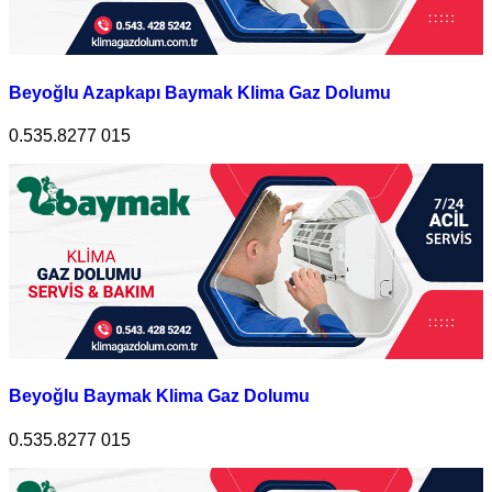
Beyoğlu Azapkapı Baymak Klima Gaz Dolumu
0.535.8277 015
Beyoğlu Baymak Klima Gaz Dolumu
0.535.8277 015