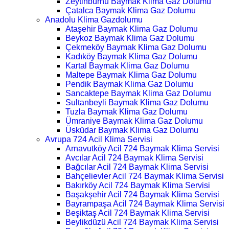
Zeytinburnu Baymak Klima Gaz Dolumu
Çatalca Baymak Klima Gaz Dolumu
Anadolu Klima Gazdolumu
Ataşehir Baymak Klima Gaz Dolumu
Beykoz Baymak Klima Gaz Dolumu
Çekmeköy Baymak Klima Gaz Dolumu
Kadıköy Baymak Klima Gaz Dolumu
Kartal Baymak Klima Gaz Dolumu
Maltepe Baymak Klima Gaz Dolumu
Pendik Baymak Klima Gaz Dolumu
Sancaktepe Baymak Klima Gaz Dolumu
Sultanbeyli Baymak Klima Gaz Dolumu
Tuzla Baymak Klima Gaz Dolumu
Ümraniye Baymak Klima Gaz Dolumu
Üsküdar Baymak Klima Gaz Dolumu
Avrupa 724 Acil Klima Servisi
Arnavutköy Acil 724 Baymak Klima Servisi
Avcılar Acil 724 Baymak Klima Servisi
Bağcılar Acil 724 Baymak Klima Servisi
Bahçelievler Acil 724 Baymak Klima Servisi
Bakırköy Acil 724 Baymak Klima Servisi
Başakşehir Acil 724 Baymak Klima Servisi
Bayrampaşa Acil 724 Baymak Klima Servisi
Beşiktaş Acil 724 Baymak Klima Servisi
Beylikdüzü Acil 724 Baymak Klima Servisi