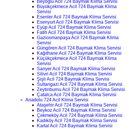
Beyoğlu Acil 724 Baymak Klima Servisi
Büyükçekmece Acil 724 Baymak Klima
Servisi
Esenler Acil 724 Baymak Klima Servisi
Esenyurt Acil 724 Baymak Klima Servisi
Eyüp Acil 724 Baymak Klima Servisi
Fatih Acil 724 Baymak Klima Servisi
Gaziosmanpaşa Acil 724 Baymak Klima
Servisi
Güngören Acil 724 Baymak Klima Servisi
Kağıthane Acil 724 Baymak Klima Servisi
Küçükçekmece Acil 724 Baymak Klima
Servisi
Sarıyer Acil 724 Baymak Klima Servisi
Silivri Acil 724 Baymak Klima Servisi
Şişli Acil 724 Baymak Klima Servisi
Sultangazi Acil 724 Baymak Klima Servisi
Zeytinburnu Acil 724 Baymak Klima Servisi
Çatalca Acil 724 Baymak Klima Servisi
Anadolu 724 Acil Klima Servisi
Ataşehir Acil 724 Baymak Klima Servisi
Beykoz Acil 724 Baymak Klima Servisi
Çekmeköy Acil 724 Baymak Klima Servisi
Kadıköy Acil 724 Baymak Klima Servisi
Kartal Acil 724 Baymak Klima Servisi