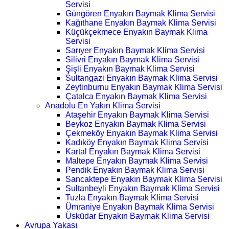
Servisi
Güngören Enyakın Baymak Klima Servisi
Kağıthane Enyakın Baymak Klima Servisi
Küçükçekmece Enyakın Baymak Klima
Servisi
Sarıyer Enyakın Baymak Klima Servisi
Silivri Enyakın Baymak Klima Servisi
Şişli Enyakın Baymak Klima Servisi
Sultangazi Enyakın Baymak Klima Servisi
Zeytinburnu Enyakın Baymak Klima Servisi
Çatalca Enyakın Baymak Klima Servisi
Anadolu En Yakın Klima Servisi
Ataşehir Enyakın Baymak Klima Servisi
Beykoz Enyakın Baymak Klima Servisi
Çekmeköy Enyakın Baymak Klima Servisi
Kadıköy Enyakın Baymak Klima Servisi
Kartal Enyakın Baymak Klima Servisi
Maltepe Enyakın Baymak Klima Servisi
Pendik Enyakın Baymak Klima Servisi
Sancaktepe Enyakın Baymak Klima Servisi
Sultanbeyli Enyakın Baymak Klima Servisi
Tuzla Enyakın Baymak Klima Servisi
Ümraniye Enyakın Baymak Klima Servisi
Üsküdar Enyakın Baymak Klima Servisi
Avrupa Yakası