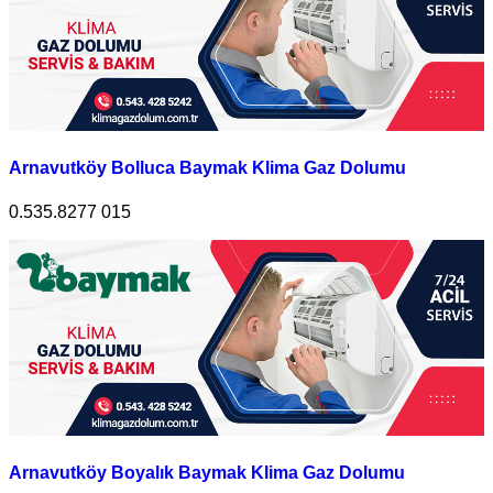
Arnavutköy Bolluca Baymak Klima Gaz Dolumu
0.535.8277 015
Arnavutköy Boyalık Baymak Klima Gaz Dolumu