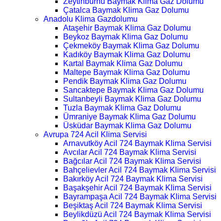
Zeytinburnu Baymak Klima Gaz Dolumu
Çatalca Baymak Klima Gaz Dolumu
Anadolu Klima Gazdolumu
Ataşehir Baymak Klima Gaz Dolumu
Beykoz Baymak Klima Gaz Dolumu
Çekmeköy Baymak Klima Gaz Dolumu
Kadıköy Baymak Klima Gaz Dolumu
Kartal Baymak Klima Gaz Dolumu
Maltepe Baymak Klima Gaz Dolumu
Pendik Baymak Klima Gaz Dolumu
Sancaktepe Baymak Klima Gaz Dolumu
Sultanbeyli Baymak Klima Gaz Dolumu
Tuzla Baymak Klima Gaz Dolumu
Ümraniye Baymak Klima Gaz Dolumu
Üsküdar Baymak Klima Gaz Dolumu
Avrupa 724 Acil Klima Servisi
Arnavutköy Acil 724 Baymak Klima Servisi
Avcılar Acil 724 Baymak Klima Servisi
Bağcılar Acil 724 Baymak Klima Servisi
Bahçelievler Acil 724 Baymak Klima Servisi
Bakırköy Acil 724 Baymak Klima Servisi
Başakşehir Acil 724 Baymak Klima Servisi
Bayrampaşa Acil 724 Baymak Klima Servisi
Beşiktaş Acil 724 Baymak Klima Servisi
Beylikdüzü Acil 724 Baymak Klima Servisi