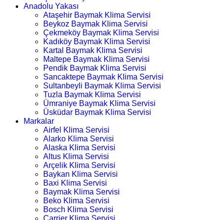
Anadolu Yakası
Ataşehir Baymak Klima Servisi
Beykoz Baymak Klima Servisi
Çekmeköy Baymak Klima Servisi
Kadıköy Baymak Klima Servisi
Kartal Baymak Klima Servisi
Maltepe Baymak Klima Servisi
Pendik Baymak Klima Servisi
Sancaktepe Baymak Klima Servisi
Sultanbeyli Baymak Klima Servisi
Tuzla Baymak Klima Servisi
Ümraniye Baymak Klima Servisi
Üsküdar Baymak Klima Servisi
Markalar
Airfel Klima Servisi
Alarko Klima Servisi
Alaska Klima Servisi
Altus Klima Servisi
Arçelik Klima Servisi
Baykan Klima Servisi
Baxi Klima Servisi
Baymak Klima Servisi
Beko Klima Servisi
Bosch Klima Servisi
Carrier Klima Servisi