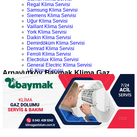
Regal Klima Servisi
Samsung Klima Servisi
Siemens Klima Servisi
Uğur Klima Servisi
Vaillant Klima Servisi
York Klima Servisi
Daikin Klima Servisi
Demirdöküm Klima Servisi
Demrad Klima Servisi
Ferroli Klima Servisi
Electrolux Klima Servisi
General Electric Klima Servisi
LG Klima Servisi
Arnavutköy Baymak Klima Gaz
Midea Klima Servisi
Dolumu
Mitsubishi Klima Servisi
Profilo Klima Servisi
İletişim
Ana Sayfa
Kategoriler
Arnavutköy Baymak Klima Gaz Dolumu