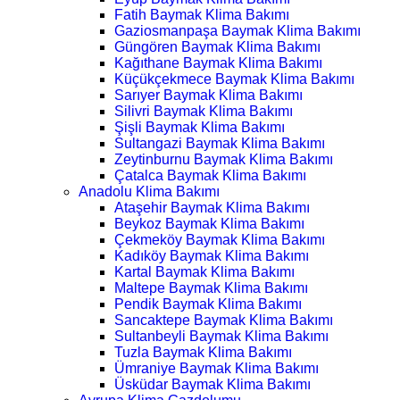
Fatih Baymak Klima Bakımı
Gaziosmanpaşa Baymak Klima Bakımı
Güngören Baymak Klima Bakımı
Kağıthane Baymak Klima Bakımı
Küçükçekmece Baymak Klima Bakımı
Sarıyer Baymak Klima Bakımı
Silivri Baymak Klima Bakımı
Şişli Baymak Klima Bakımı
Sultangazi Baymak Klima Bakımı
Zeytinburnu Baymak Klima Bakımı
Çatalca Baymak Klima Bakımı
Anadolu Klima Bakımı
Ataşehir Baymak Klima Bakımı
Beykoz Baymak Klima Bakımı
Çekmeköy Baymak Klima Bakımı
Kadıköy Baymak Klima Bakımı
Kartal Baymak Klima Bakımı
Maltepe Baymak Klima Bakımı
Pendik Baymak Klima Bakımı
Sancaktepe Baymak Klima Bakımı
Sultanbeyli Baymak Klima Bakımı
Tuzla Baymak Klima Bakımı
Ümraniye Baymak Klima Bakımı
Üsküdar Baymak Klima Bakımı