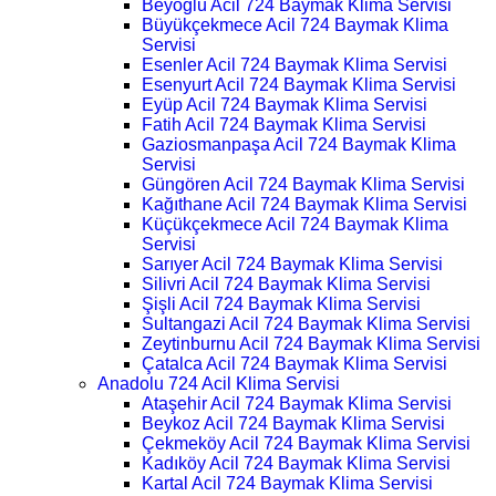
Beyoğlu Acil 724 Baymak Klima Servisi
Büyükçekmece Acil 724 Baymak Klima
Servisi
Esenler Acil 724 Baymak Klima Servisi
Esenyurt Acil 724 Baymak Klima Servisi
Eyüp Acil 724 Baymak Klima Servisi
Fatih Acil 724 Baymak Klima Servisi
Gaziosmanpaşa Acil 724 Baymak Klima
Servisi
Güngören Acil 724 Baymak Klima Servisi
Kağıthane Acil 724 Baymak Klima Servisi
Küçükçekmece Acil 724 Baymak Klima
Servisi
Sarıyer Acil 724 Baymak Klima Servisi
Silivri Acil 724 Baymak Klima Servisi
Şişli Acil 724 Baymak Klima Servisi
Sultangazi Acil 724 Baymak Klima Servisi
Zeytinburnu Acil 724 Baymak Klima Servisi
Çatalca Acil 724 Baymak Klima Servisi
Anadolu 724 Acil Klima Servisi
Ataşehir Acil 724 Baymak Klima Servisi
Beykoz Acil 724 Baymak Klima Servisi
Çekmeköy Acil 724 Baymak Klima Servisi
Kadıköy Acil 724 Baymak Klima Servisi
Kartal Acil 724 Baymak Klima Servisi