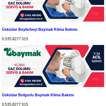
Üsküdar Beylerbeyi Baymak Klima Bakımı
0.535.8277 015
Üsküdar Bulgurlu Baymak Klima Bakımı
0.535.8277 015