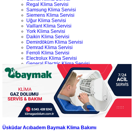
Regal Klima Servisi
Samsung Klima Servisi
Siemens Klima Servisi
Uğur Klima Servisi
Vaillant Klima Servisi
York Klima Servisi
Daikin Klima Servisi
Demirdöküm Klima Servisi
Demrad Klima Servisi
Ferroli Klima Servisi
Electrolux Klima Servisi
General Electric Klima Servisi
LG Klima Servisi
Üsküdar Baymak Klima Bakımı
Midea Klima Servisi
Mitsubishi Klima Servisi
Ana Sayfa
Profilo Klima Servisi
Kategoriler
İletişim
Üsküdar Baymak Klima Bakımı
Üsküdar Acıbadem Baymak Klima Bakımı