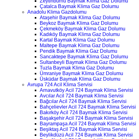
Zeytinburnu Baymak Klima Gaz Dolumu
Çatalca Baymak Klima Gaz Dolumu
Anadolu Klima Gazdolumu
Ataşehir Baymak Klima Gaz Dolumu
Beykoz Baymak Klima Gaz Dolumu
Çekmeköy Baymak Klima Gaz Dolumu
Kadıköy Baymak Klima Gaz Dolumu
Kartal Baymak Klima Gaz Dolumu
Maltepe Baymak Klima Gaz Dolumu
Pendik Baymak Klima Gaz Dolumu
Sancaktepe Baymak Klima Gaz Dolumu
Sultanbeyli Baymak Klima Gaz Dolumu
Tuzla Baymak Klima Gaz Dolumu
Ümraniye Baymak Klima Gaz Dolumu
Üsküdar Baymak Klima Gaz Dolumu
Avrupa 724 Acil Klima Servisi
Arnavutköy Acil 724 Baymak Klima Servisi
Avcılar Acil 724 Baymak Klima Servisi
Bağcılar Acil 724 Baymak Klima Servisi
Bahçelievler Acil 724 Baymak Klima Servisi
Bakırköy Acil 724 Baymak Klima Servisi
Başakşehir Acil 724 Baymak Klima Servisi
Bayrampaşa Acil 724 Baymak Klima Servisi
Beşiktaş Acil 724 Baymak Klima Servisi
Beylikdüzü Acil 724 Baymak Klima Servisi