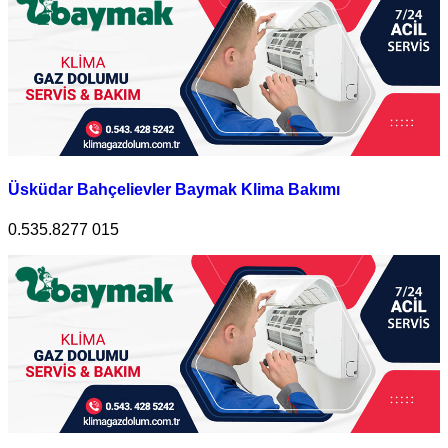
Üsküdar Bahçelievler Baymak Klima Bakımı
0.535.8277 015