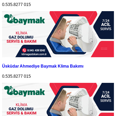
0.535.8277 015
Üsküdar Ahmediye Baymak Klima Bakımı
0.535.8277 015