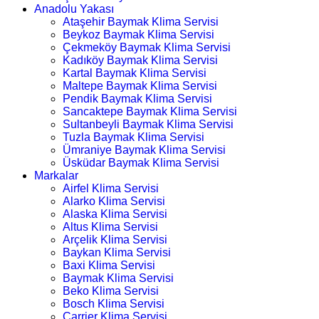
Anadolu Yakası
Ataşehir Baymak Klima Servisi
Beykoz Baymak Klima Servisi
Çekmeköy Baymak Klima Servisi
Kadıköy Baymak Klima Servisi
Kartal Baymak Klima Servisi
Maltepe Baymak Klima Servisi
Pendik Baymak Klima Servisi
Sancaktepe Baymak Klima Servisi
Sultanbeyli Baymak Klima Servisi
Tuzla Baymak Klima Servisi
Ümraniye Baymak Klima Servisi
Üsküdar Baymak Klima Servisi
Markalar
Airfel Klima Servisi
Alarko Klima Servisi
Alaska Klima Servisi
Altus Klima Servisi
Arçelik Klima Servisi
Baykan Klima Servisi
Baxi Klima Servisi
Baymak Klima Servisi
Beko Klima Servisi
Bosch Klima Servisi
Carrier Klima Servisi