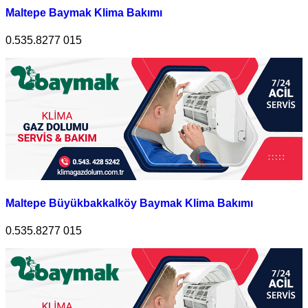
Maltepe Baymak Klima Bakımı
0.535.8277 015
Maltepe Büyükbakkalköy Baymak Klima Bakımı
0.535.8277 015