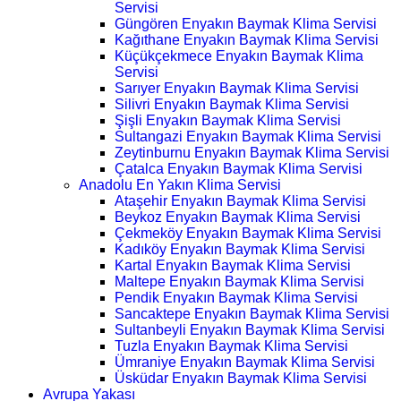
Servisi
Güngören Enyakın Baymak Klima Servisi
Kağıthane Enyakın Baymak Klima Servisi
Küçükçekmece Enyakın Baymak Klima
Servisi
Sarıyer Enyakın Baymak Klima Servisi
Silivri Enyakın Baymak Klima Servisi
Şişli Enyakın Baymak Klima Servisi
Sultangazi Enyakın Baymak Klima Servisi
Zeytinburnu Enyakın Baymak Klima Servisi
Çatalca Enyakın Baymak Klima Servisi
Anadolu En Yakın Klima Servisi
Ataşehir Enyakın Baymak Klima Servisi
Beykoz Enyakın Baymak Klima Servisi
Çekmeköy Enyakın Baymak Klima Servisi
Kadıköy Enyakın Baymak Klima Servisi
Kartal Enyakın Baymak Klima Servisi
Maltepe Enyakın Baymak Klima Servisi
Pendik Enyakın Baymak Klima Servisi
Sancaktepe Enyakın Baymak Klima Servisi
Sultanbeyli Enyakın Baymak Klima Servisi
Tuzla Enyakın Baymak Klima Servisi
Ümraniye Enyakın Baymak Klima Servisi
Üsküdar Enyakın Baymak Klima Servisi
Avrupa Yakası