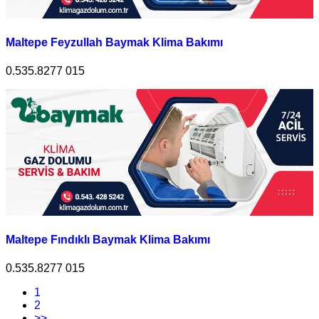
Maltepe Feyzullah Baymak Klima Bakımı
0.535.8277 015
Maltepe Fındıklı Baymak Klima Bakımı
0.535.8277 015
1
2
>>