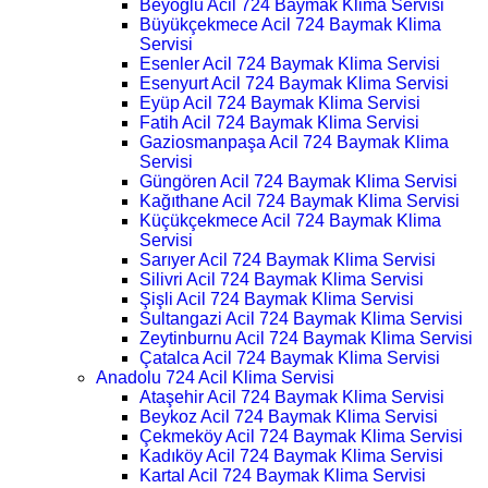
Beyoğlu Acil 724 Baymak Klima Servisi
Büyükçekmece Acil 724 Baymak Klima
Servisi
Esenler Acil 724 Baymak Klima Servisi
Esenyurt Acil 724 Baymak Klima Servisi
Eyüp Acil 724 Baymak Klima Servisi
Fatih Acil 724 Baymak Klima Servisi
Gaziosmanpaşa Acil 724 Baymak Klima
Servisi
Güngören Acil 724 Baymak Klima Servisi
Kağıthane Acil 724 Baymak Klima Servisi
Küçükçekmece Acil 724 Baymak Klima
Servisi
Sarıyer Acil 724 Baymak Klima Servisi
Silivri Acil 724 Baymak Klima Servisi
Şişli Acil 724 Baymak Klima Servisi
Sultangazi Acil 724 Baymak Klima Servisi
Zeytinburnu Acil 724 Baymak Klima Servisi
Çatalca Acil 724 Baymak Klima Servisi
Anadolu 724 Acil Klima Servisi
Ataşehir Acil 724 Baymak Klima Servisi
Beykoz Acil 724 Baymak Klima Servisi
Çekmeköy Acil 724 Baymak Klima Servisi
Kadıköy Acil 724 Baymak Klima Servisi
Kartal Acil 724 Baymak Klima Servisi