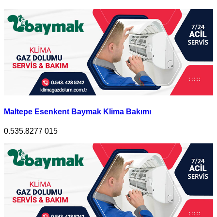
Maltepe Esenkent Baymak Klima Bakımı
0.535.8277 015