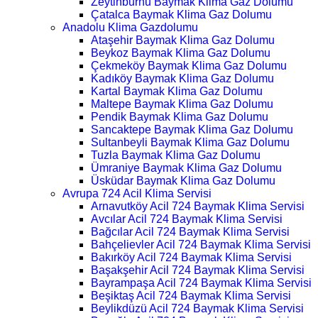
Zeytinburnu Baymak Klima Gaz Dolumu
Çatalca Baymak Klima Gaz Dolumu
Anadolu Klima Gazdolumu
Ataşehir Baymak Klima Gaz Dolumu
Beykoz Baymak Klima Gaz Dolumu
Çekmeköy Baymak Klima Gaz Dolumu
Kadıköy Baymak Klima Gaz Dolumu
Kartal Baymak Klima Gaz Dolumu
Maltepe Baymak Klima Gaz Dolumu
Pendik Baymak Klima Gaz Dolumu
Sancaktepe Baymak Klima Gaz Dolumu
Sultanbeyli Baymak Klima Gaz Dolumu
Tuzla Baymak Klima Gaz Dolumu
Ümraniye Baymak Klima Gaz Dolumu
Üsküdar Baymak Klima Gaz Dolumu
Avrupa 724 Acil Klima Servisi
Arnavutköy Acil 724 Baymak Klima Servisi
Avcılar Acil 724 Baymak Klima Servisi
Bağcılar Acil 724 Baymak Klima Servisi
Bahçelievler Acil 724 Baymak Klima Servisi
Bakırköy Acil 724 Baymak Klima Servisi
Başakşehir Acil 724 Baymak Klima Servisi
Bayrampaşa Acil 724 Baymak Klima Servisi
Beşiktaş Acil 724 Baymak Klima Servisi
Beylikdüzü Acil 724 Baymak Klima Servisi